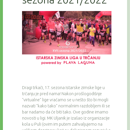
Dragi trkači, 17. sezona Istarske zimske lige u
trčanju je pred nama! Nakon prošlogodišnje
"virtualne" lige vraćamo se u nešto što bi mogli
nazvati "kako tako" normalnim razdobljem ili se
bar nadamo da će biti tako. Ove godine imamo
novosti u ligi. MK Uljanik je izašao iz organizacije
kola u Puli (ovim im putem zahvaljujemo na