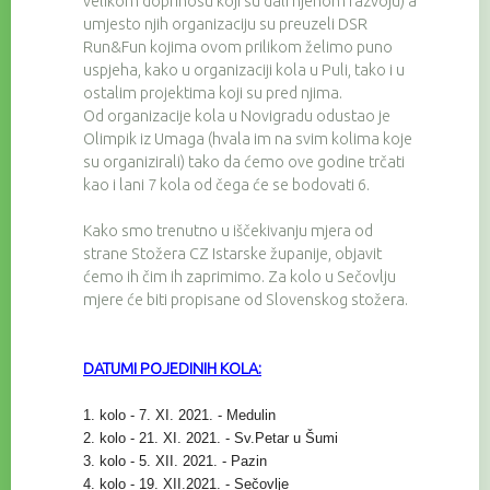
velikom doprinosu koji su dali njenom razvoju) a
umjesto njih organizaciju su preuzeli DSR
Run&Fun kojima ovom prilikom želimo puno
uspjeha, kako u organizaciji kola u Puli, tako i u
ostalim projektima koji su pred njima.
Od organizacije kola u Novigradu odustao je
Olimpik iz Umaga (hvala im na svim kolima koje
su organizirali) tako da ćemo ove godine trčati
kao i lani 7 kola od čega će se bodovati 6.
Kako smo trenutno u iščekivanju mjera od
strane Stožera CZ Istarske županije, objavit
ćemo ih čim ih zaprimimo. Za kolo u Sečovlju
mjere će biti propisane od Slovenskog stožera.
DATUMI POJEDINIH KOLA:
1. kolo - 7. XI. 2021. - Medulin
2. kolo - 21. XI. 2021. - Sv.Petar u Šumi
3. kolo - 5. XII. 2021. - Pazin
4. kolo - 19. XII.2021. - Sečovlje