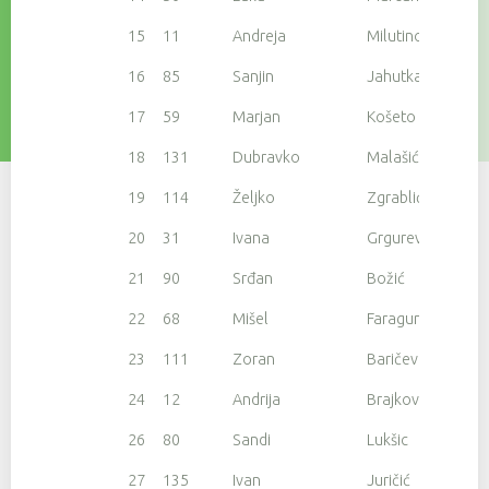
15
11
Andreja
Milutinović
16
85
Sanjin
Jahutka
17
59
Marjan
Košeto
18
131
Dubravko
Malašić
19
114
Željko
Zgrablić
20
31
Ivana
Grgurević
21
90
Srđan
Božić
22
68
Mišel
Faraguna
23
111
Zoran
Baričević
24
12
Andrija
Brajkovic
26
80
Sandi
Lukšic
27
135
Ivan
Juričić