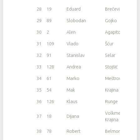
28
19
Eduard
Brečević
29
89
Slobodan
Gojko
30
2
Alen
Agapito
31
109
Vlado
Šćur
32
91
Stanislav
Selar
33
128
Andrea
Stojšić
34
61
Marko
Meštrović
35
54
Mak
Krajina
36
126
Klaus
Runge
Volkmer
37
18
Dijana
Krajina
38
78
Robert
Belmore