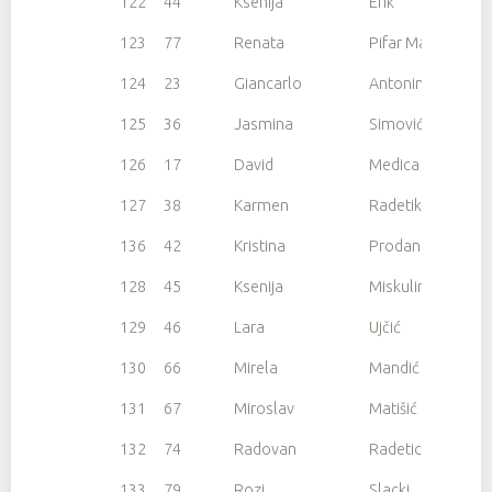
122
44
Ksenija
Erik
123
77
Renata
Pifar Macuka
124
23
Giancarlo
Antonini
125
36
Jasmina
Simović Medica
126
17
David
Medica
127
38
Karmen
Radetikio
136
42
Kristina
Prodan
128
45
Ksenija
Miskulin Vilotic
129
46
Lara
Ujčić
130
66
Mirela
Mandić
131
67
Miroslav
Matišić
132
74
Radovan
Radetic
133
79
Rozi
Slacki