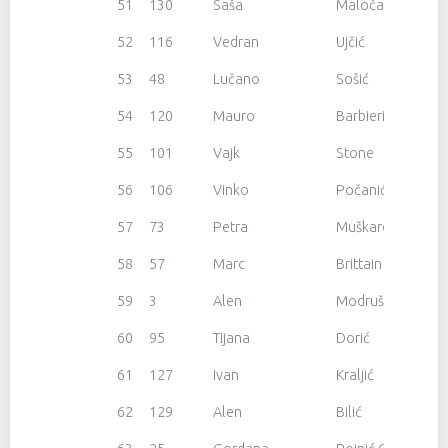
51
130
Saša
Maloča
52
116
Vedran
Ujčić
53
48
Lučano
Sošić
54
120
Mauro
Barbieri
55
101
Vajk
Stone
56
106
Vinko
Počanić
57
73
Petra
Muškardin
58
57
Marc
Brittain
59
3
Alen
Modrušan
60
95
Tijana
Dorić
61
127
Ivan
Kraljić
62
129
Alen
Bilić