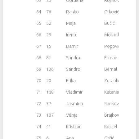
63
25
Gordana
Rojnić Gruber
64
76
Ranko
Grković
65
52
Maja
Bučić
66
29
Irena
Mofardin
67
15
Damir
Popović
68
81
Sandra
Erman
69
136
Sandro
Bernal
70
20
Erika
Zgrablić
71
108
Vladimir
Katanar
72
37
Jasmina
Sanković
73
107
Višnja
Brajković
74
41
Kristijan
Kocijel
75
6
Ana
Grčić