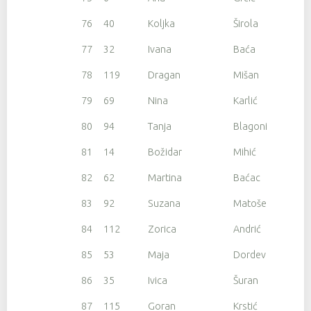
76
40
Koljka
Širola
77
32
Ivana
Baća
78
119
Dragan
Mišan
79
69
Nina
Karlić
80
94
Tanja
Blagonić
81
14
Božidar
Mihić
82
62
Martina
Baćac
83
92
Suzana
Matošević
84
112
Zorica
Andrić
85
53
Maja
Dordevic
86
35
Ivica
Šuran
87
115
Goran
Krstić