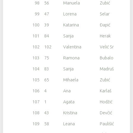
98
56
Manuela
Zubić
99
47
Lorena
Selar
100
39
Katarina
Đapić
101
84
Sanja
Herak
102
102
Valentina
Velić Srdoč
103
75
Ramona
Bubalo
104
83
Sanja
Madruša
105
65
Mihaela
Zubić
106
4
Ana
Karlaš
107
1
Agata
Hodžić
108
43
Kristina
Devčić
109
58
Leana
Paulišić