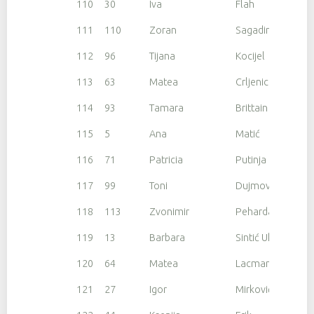
110
30
Iva
Flah
111
110
Zoran
Sagadin
112
96
Tijana
Kocijel
113
63
Matea
Crljenica
114
93
Tamara
Brittain
115
5
Ana
Matić
116
71
Patricia
Putinja
117
99
Toni
Dujmović
118
113
Zvonimir
Peharda
119
13
Barbara
Sintić Uhač
120
64
Matea
Lacmanovic
121
27
Igor
Mirković