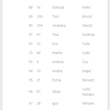
88
16
Danuša
Kekić
89
100
Toni
Brožić
90
104
Vedrana
Maršić
91
97
Tina
Kodrnja
92
22
Eva
Gulić
25
60
Marko
Gulić
93
9
Andrea
Ćus
94
10
Andrej
Đapić
95
21
Esma
Benazić
Sošić
96
87
Silvia
Kasapović
97
28
Igor
Rimanić