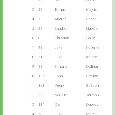
3
98
Tomaž
Majdič
4
7
Andraž
Hribar
5
82
Sandro
Ljubičić
6
8
Christian
Gallo
7
49
Luka
Kučerka
8
51
Luka
Kolarić
9
88
Simona
Dolinar Majdič
10
125
Jona
Breulmannn
11
103
Vedran
Buždon
12
55
Maksim
Jerman
13
134
Damir
Dubrović
14
50
Luka
Marcan