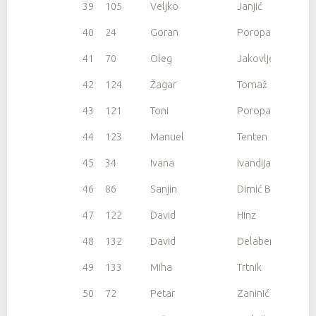
39
105
Veljko
Janjić
40
24
Goran
Poropat
41
70
Oleg
Jakovljev
42
124
Žagar
Tomaž
43
121
Toni
Poropat
44
123
Manuel
Tenten
45
34
Ivana
Ivandija
46
86
Sanjin
Dimić Boljunčić
47
122
David
Hinz
48
132
David
Delabernardina
49
133
Miha
Trtnik
50
72
Petar
Zaninić