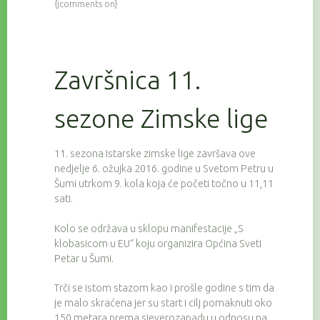
{jcomments on}
Završnica 11.
sezone Zimske lige
11. sezona Istarske zimske lige završava ove
nedjelje 6. ožujka 2016. godine u Svetom Petru u
Šumi utrkom 9. kola koja će početi točno u 11,11
sati.
Kolo se održava u sklopu manifestacije „S
klobasicom u EU“ koju organizira Općina Sveti
Petar u Šumi.
Trči se istom stazom kao i prošle godine s tim da
je malo skraćena jer su start i cilj pomaknuti oko
150 metara prema sjeverozapadu u odnosu na