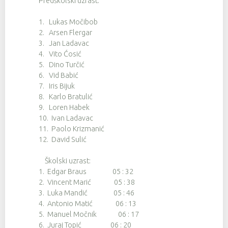
Predškolski uzrast:
1. Lukas Močibob
2. Arsen Flergar
3. Jan Ladavac
4. Vito Ćosić
5. Dino Turčić
6. Vid Babić
7. Iris Bijuk
8. Karlo Bratulić
9. Loren Habek
10. Ivan Ladavac
11. Paolo Krizmanić
12. David Sulić
Školski uzrast:
1. Edgar Braus 05 : 32
2. Vincent Marić 05 : 38
3. Luka Mandić 05 : 46
4. Antonio Matić 06 : 13
5. Manuel Močnik 06 : 17
6. Juraj Topić 06 : 20