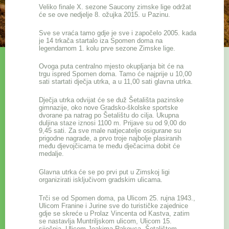
Veliko finale X. sezone Saucony zimske lige održat
će se ove nedjelje 8. ožujka 2015. u Pazinu.
Sve se vraća tamo gdje je sve i započelo 2005. kada
je 14 trkača startalo iza Spomen doma na
legendarnom 1. kolu prve sezone Zimske lige.
Ovoga puta centralno mjesto okupljanja bit će na
trgu ispred Spomen doma. Tamo će najprije u 10,00
sati startati dječja utrka, a u 11,00 sati glavna utrka.
Dječja utrka odvijat će se duž Šetališta pazinske
gimnazije, oko nove Gradsko-školske sportske
dvorane pa natrag po Šetalištu do cilja. Ukupna
duljina staze iznosi 1100 m. Prijave su od 9,00 do
9,45 sati. Za sve male natjecatelje osigurane su
prigodne nagrade, a prvo troje najbolje plasiranih
među djevojčicama te među dječacima dobit će
medalje.
Glavna utrka će se po prvi put u Zimskoj ligi
organizirati isključivom gradskim ulicama.
Trči se od Spomen doma, pa Ulicom 25. rujna 1943.,
Ulicom Franine i Jurine sve do turističke zajednice
gdje se skreće u Prolaz Vincenta od Kastva, zatim
se nastavlja Muntriljskom ulicom, Ulicom 15.
siječnja, Ulicom Joakima Rakovca, Šetalištem