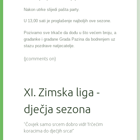
Nakon utrke slijedi pašta party.
U 13,00 sati je proglašenje najboljih ove sezone.
Pozivamo sve trkače da dođu u što većem broju, a
građanke i građane Grada Pazina da bodrenjem uz
stazu pozdrave natjecatelje.
{jcomments on}
XI. Zimska liga -
dječja sezona
"Čovjek samo srcem dobro vidi! Trčećim
koracima do dječjih srca!"