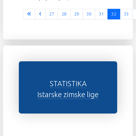
27
28
29
30
31
32
33
Stranica 32 od 37
STATISTIKA
Istarske zimske lige