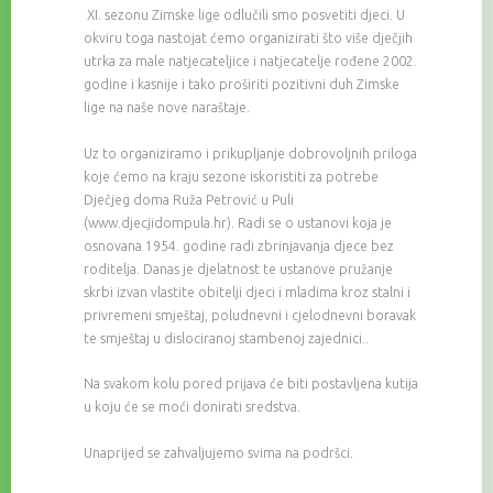
XI. sezonu Zimske lige odlučili smo posvetiti djeci. U
okviru toga nastojat ćemo organizirati što više dječjih
utrka za male natjecateljice i natjecatelje rođene 2002.
godine i kasnije i tako proširiti pozitivni duh Zimske
lige na naše nove naraštaje.
Uz to organiziramo i prikupljanje dobrovoljnih priloga
koje ćemo na kraju sezone iskoristiti za potrebe
Dječjeg doma Ruža Petrović u Puli
(www.djecjidompula.hr). Radi se o ustanovi koja je
osnovana 1954. godine radi zbrinjavanja djece bez
roditelja. Danas je djelatnost te ustanove pružanje
skrbi izvan vlastite obitelji djeci i mladima kroz stalni i
privremeni smještaj, poludnevni i cjelodnevni boravak
te smještaj u dislociranoj stambenoj zajednici..
Na svakom kolu pored prijava će biti postavljena kutija
u koju će se moći donirati sredstva.
Unaprijed se zahvaljujemo svima na podršci.