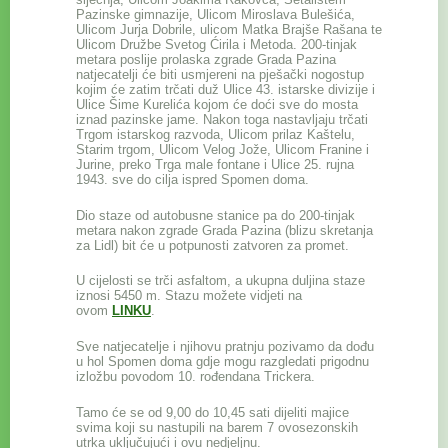
Pazinske gimnazije, Ulicom Miroslava Bulešića,
Ulicom Jurja Dobrile, ulicom Matka Brajše Rašana te
Ulicom Družbe Svetog Ćirila i Metoda. 200-tinjak
metara poslije prolaska zgrade Grada Pazina
natjecatelji će biti usmjereni na pješački nogostup
kojim će zatim trčati duž Ulice 43. istarske divizije i
Ulice Šime Kurelića kojom će doći sve do mosta
iznad pazinske jame. Nakon toga nastavljaju trčati
Trgom istarskog razvoda, Ulicom prilaz Kaštelu,
Starim trgom, Ulicom Velog Jože, Ulicom Franine i
Jurine, preko Trga male fontane i Ulice 25. rujna
1943. sve do cilja ispred Spomen doma.
Dio staze od autobusne stanice pa do 200-tinjak
metara nakon zgrade Grada Pazina (blizu skretanja
za Lidl) bit će u potpunosti zatvoren za promet.
U cijelosti se trči asfaltom, a ukupna duljina staze
iznosi 5450 m. Stazu možete vidjeti na
ovom
LINKU
.
Sve natjecatelje i njihovu pratnju pozivamo da dođu
u hol Spomen doma gdje mogu razgledati prigodnu
izložbu povodom 10. rođendana Trickera.
Tamo će se od 9,00 do 10,45 sati dijeliti majice
svima koji su nastupili na barem 7 ovosezonskih
utrka uključujući i ovu nedjeljnu.