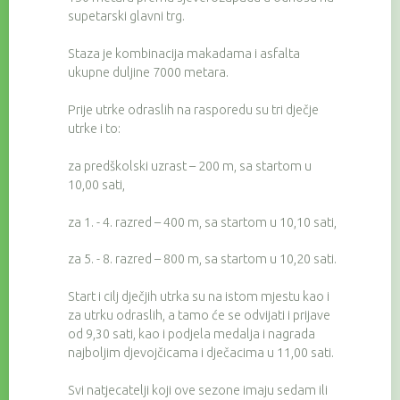
supetarski glavni trg.
Staza je kombinacija makadama i asfalta
ukupne duljine 7000 metara.
Prije utrke odraslih na rasporedu su tri dječje
utrke i to:
za predškolski uzrast – 200 m, sa startom u
10,00 sati,
za 1. - 4. razred – 400 m, sa startom u 10,10 sati,
za 5. - 8. razred – 800 m, sa startom u 10,20 sati.
Start i cilj dječjih utrka su na istom mjestu kao i
za utrku odraslih, a tamo će se odvijati i prijave
od 9,30 sati, kao i podjela medalja i nagrada
najboljim djevojčicama i dječacima u 11,00 sati.
Svi natjecatelji koji ove sezone imaju sedam ili