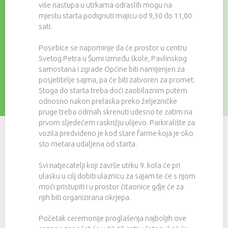
više nastupa u utrkama odraslih mogu na
mjestu starta podignuti majicu od 9,30 do 11,00
sati.
Posebice se napominje da će prostor u centru
Svetog Petra u Šumi između škole, Pavlinskog
samostana i zgrade Općine biti namijenjen za
posjetitelje sajma, pa će biti zatvoren za promet.
Stoga do starta treba doći zaobilaznim putem
odnosno nakon prelaska preko željezničke
pruge treba odmah skrenuti udesno te zatim na
prvom sljedećem raskrižju ulijevo. Parkiralište za
vozila predviđeno je kod stare farme koja je oko
sto metara udaljena od starta.
Svi natjecatelji koji završe utrku 9. kola će pri
ulasku u cilj dobiti ulaznicu za sajam te će s njom
moći pristupiti i u prostor čitaonice gdje će za
njih biti organizirana okrjepa.
Početak ceremonije proglašenja najboljih ove