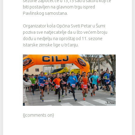
sezone započet će u 13,15 sati u šatoru koji će
biti postavljen na glavnom trgu ispred
Pavlinskog samostana.
Organizator kola Općina Sveti Petar u Šumi
poziva sve natjecatelje da u što većem broju
dođu u nedjelju na oproštaj od 11. sezone
Istarske zimske lige u trčanju.
{jcomments on}