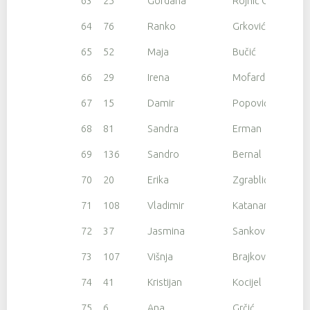
63
25
Gordana
Rojnić Gruber
64
76
Ranko
Grković
65
52
Maja
Bučić
66
29
Irena
Mofardin
67
15
Damir
Popović
68
81
Sandra
Erman
69
136
Sandro
Bernal
70
20
Erika
Zgrablić
71
108
Vladimir
Katanar
72
37
Jasmina
Sanković
73
107
Višnja
Brajković
74
41
Kristijan
Kocijel
75
6
Ana
Grčić