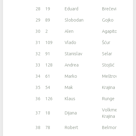
28
19
Eduard
Brečević
29
89
Slobodan
Gojko
30
2
Alen
Agapito
31
109
Vlado
Šćur
32
91
Stanislav
Selar
33
128
Andrea
Stojšić
34
61
Marko
Meštrović
35
54
Mak
Krajina
36
126
Klaus
Runge
Volkmer
37
18
Dijana
Krajina
38
78
Robert
Belmore