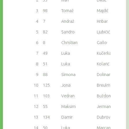
3
98
Tomaž
Majdič
4
7
Andraž
Hribar
5
82
Sandro
Ljubičić
6
8
Christian
Gallo
7
49
Luka
Kučerka
8
51
Luka
Kolarić
9
88
Simona
Dolinar Majdič
10
125
Jona
Breulmannn
11
103
Vedran
Buždon
12
55
Maksim
Jerman
13
134
Damir
Dubrović
14
50
Luka
Marcan