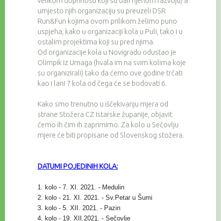
velikom doprinosu koji su dali njenom razvoju) a
umjesto njih organizaciju su preuzeli DSR
Run&Fun kojima ovom prilikom želimo puno
uspjeha, kako u organizaciji kola u Puli, tako i u
ostalim projektima koji su pred njima.
Od organizacije kola u Novigradu odustao je
Olimpik iz Umaga (hvala im na svim kolima koje
su organizirali) tako da ćemo ove godine trčati
kao i lani 7 kola od čega će se bodovati 6.
Kako smo trenutno u iščekivanju mjera od
strane Stožera CZ Istarske županije, objavit
ćemo ih čim ih zaprimimo. Za kolo u Sečovlju
mjere će biti propisane od Slovenskog stožera.
DATUMI POJEDINIH KOLA:
1. kolo - 7. XI. 2021. - Medulin
2. kolo - 21. XI. 2021. - Sv.Petar u Šumi
3. kolo - 5. XII. 2021. - Pazin
4. kolo - 19. XII.2021. - Sečovlje