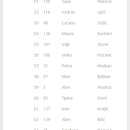
51
130
Saša
Maloča
52
116
Vedran
Ujčić
53
48
Lučano
Sošić
54
120
Mauro
Barbieri
55
101
Vajk
Stone
56
106
Vinko
Počanić
57
73
Petra
Muškardin
58
57
Marc
Brittain
59
3
Alen
Modrušan
60
95
Tijana
Dorić
61
127
Ivan
Kraljić
62
129
Alen
Bilić