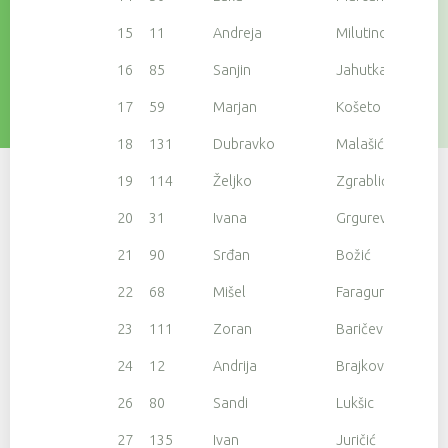
15
11
Andreja
Milutinović
16
85
Sanjin
Jahutka
17
59
Marjan
Košeto
18
131
Dubravko
Malašić
19
114
Željko
Zgrablić
20
31
Ivana
Grgurević
21
90
Srđan
Božić
22
68
Mišel
Faraguna
23
111
Zoran
Baričević
24
12
Andrija
Brajkovic
26
80
Sandi
Lukšic
27
135
Ivan
Juričić