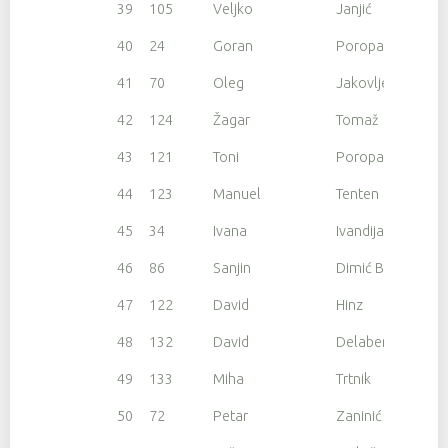
39
105
Veljko
Janjić
40
24
Goran
Poropat
41
70
Oleg
Jakovljev
42
124
Žagar
Tomaž
43
121
Toni
Poropat
44
123
Manuel
Tenten
45
34
Ivana
Ivandija
46
86
Sanjin
Dimić Boljunčić
47
122
David
Hinz
48
132
David
Delabernardina
49
133
Miha
Trtnik
50
72
Petar
Zaninić