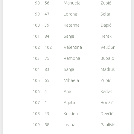
98
56
Manuela
Zubić
99
47
Lorena
Selar
100
39
Katarina
Đapić
101
84
Sanja
Herak
102
102
Valentina
Velić Srdoč
103
75
Ramona
Bubalo
104
83
Sanja
Madruša
105
65
Mihaela
Zubić
106
4
Ana
Karlaš
107
1
Agata
Hodžić
108
43
Kristina
Devčić
109
58
Leana
Paulišić