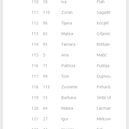
110
30
Iva
Flah
111
110
Zoran
Sagadin
112
96
Tijana
Kocijel
113
63
Matea
Crljenica
114
93
Tamara
Brittain
115
5
Ana
Matić
116
71
Patricia
Putinja
117
99
Toni
Dujmović
118
113
Zvonimir
Peharda
119
13
Barbara
Sintić Uhač
120
64
Matea
Lacmanovic
121
27
Igor
Mirković