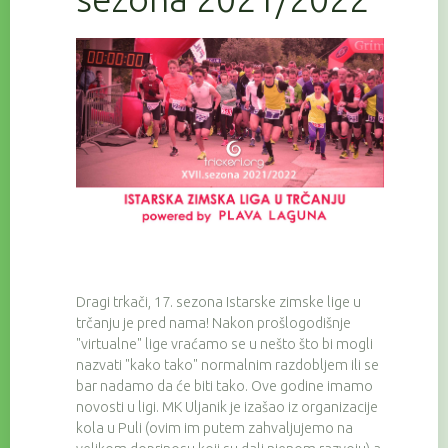
Dragi trkači, 17. sezona Istarske zimske lige u
trčanju je pred nama! Nakon prošlogodišnje
"virtualne" lige vraćamo se u nešto što bi mogli
nazvati "kako tako" normalnim razdobljem ili se
bar nadamo da će biti tako. Ove godine imamo
novosti u ligi. MK Uljanik je izašao iz organizacije
kola u Puli (ovim im putem zahvaljujemo na