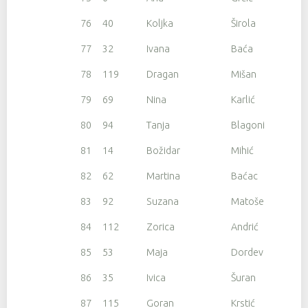
76
40
Koljka
Širola
77
32
Ivana
Baća
78
119
Dragan
Mišan
79
69
Nina
Karlić
80
94
Tanja
Blagonić
81
14
Božidar
Mihić
82
62
Martina
Baćac
83
92
Suzana
Matošević
84
112
Zorica
Andrić
85
53
Maja
Dordevic
86
35
Ivica
Šuran
87
115
Goran
Krstić