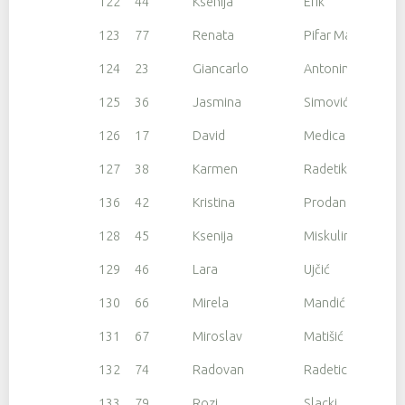
122
44
Ksenija
Erik
123
77
Renata
Pifar Macuka
124
23
Giancarlo
Antonini
125
36
Jasmina
Simović Medica
126
17
David
Medica
127
38
Karmen
Radetikio
136
42
Kristina
Prodan
128
45
Ksenija
Miskulin Vilotic
129
46
Lara
Ujčić
130
66
Mirela
Mandić
131
67
Miroslav
Matišić
132
74
Radovan
Radetic
133
79
Rozi
Slacki