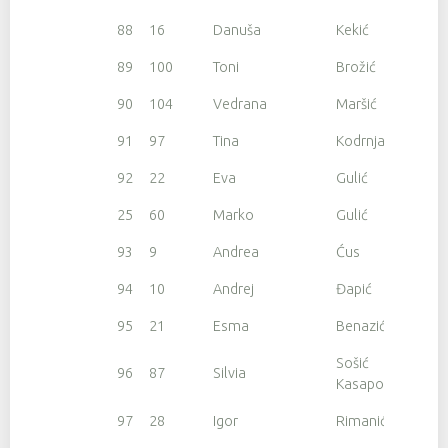
88
16
Danuša
Kekić
89
100
Toni
Brožić
90
104
Vedrana
Maršić
91
97
Tina
Kodrnja
92
22
Eva
Gulić
25
60
Marko
Gulić
93
9
Andrea
Ćus
94
10
Andrej
Đapić
95
21
Esma
Benazić
Sošić
96
87
Silvia
Kasapović
97
28
Igor
Rimanić