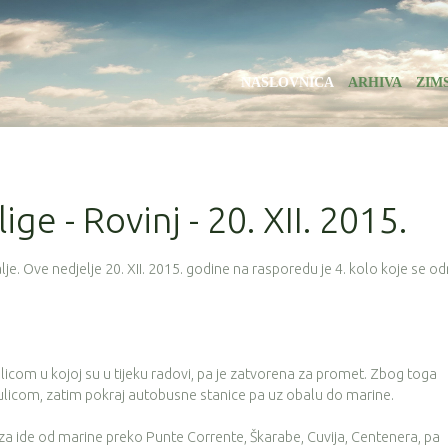
NASLOVNICA
ARHIVA
ZIM
ige - Rovinj - 20. XII. 2015.
e. Ove nedjelje 20. XII. 2015. godine na rasporedu je 4. kolo koje se o
com u kojoj su u tijeku radovi, pa je zatvorena za promet. Zbog toga
 ulicom, zatim pokraj autobusne stanice pa uz obalu do marine.
aza ide od marine preko Punte Corrente, Škarabe, Cuvija, Centenera, pa