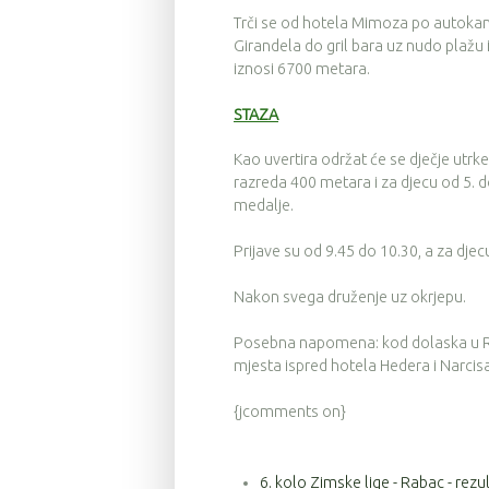
Trči se od hotela Mimoza po autokamp
Girandela do gril bara uz nudo plažu
iznosi 6700 metara.
STAZA
Kao uvertira održat će se dječje utrke
razreda 400 metara i za djecu od 5. d
medalje.
Prijave su od 9.45 do 10.30, a za djec
Nakon svega druženje uz okrjepu.
Posebna napomena: kod dolaska u Ra
mjesta ispred hotela Hedera i Narcisa
{jcomments on}
6. kolo Zimske lige - Rabac - rezul