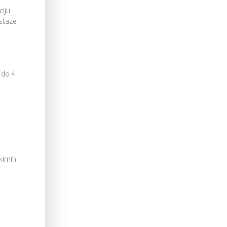
ciju
 staze
 do 4.
irnih