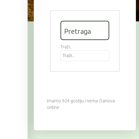
Pretraga
Traži...
Imamo 924 gostiju i nema članova
online