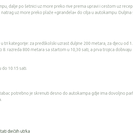
u, dalje po šetnici uz more preko rive prema upravi i cestom uz recep
 i natrag uz more preko plaže «girandela« do cilja u autokampu. Duljina
 u tri kategorije: za predškolski uzrast duljine 200 metara, za djecu od 1.
o 8. razreda 800 metara sa startom u 10,30 sati, a prva trojica dobivaju
u do 10.15 sati.
bac potrebno je skrenuti desno do autokampa gdje ima dovoljno park
.
tati dječjih utrka