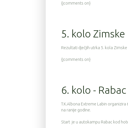
{jcomments on}
5. kolo Zimske 
Rezultati dječjih utrka 5. kola Zimsk
{jcomments on}
6. kolo - Rabac 
T.K.Albona Extreme Labin organizira 
na ranije godine.
Start je u autokampu Rabac kod hote