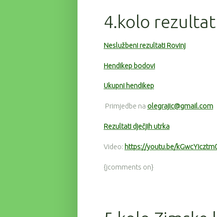
4.kolo rezultat
Neslužbeni rezultati Rovinj
Hendikep bodovi
Ukupni hendikep
Primjedbe na
olegrajic@gmail.com
Rezultati dječjih utrka
Video:
https://youtu.be/kGwcYicztm
{jcomments on}