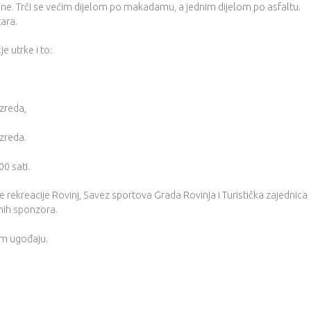
ne. Trči se većim dijelom po makadamu, a jednim dijelom po asfaltu.
ara.
je utrke i to:
azreda,
azreda.
00 sati.
 rekreacije Rovinj, Savez sportova Grada Rovinja i Turistička zajednica
ih sponzora.
om ugođaju.