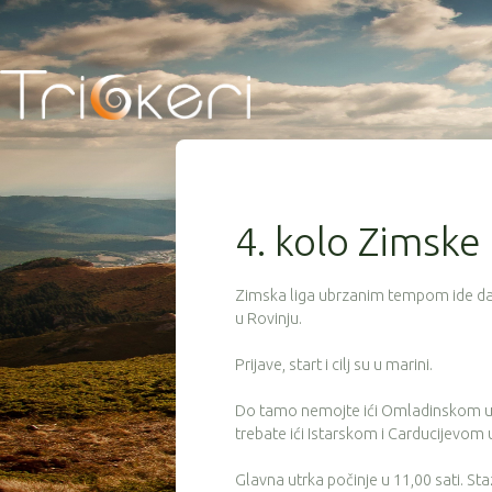
4. kolo Zimske l
Zimska liga ubrzanim tempom ide dalj
u Rovinju.
Prijave, start i cilj su u marini.
Do tamo nemojte ići Omladinskom uli
trebate ići Istarskom i Carducijevom
Glavna utrka počinje u 11,00 sati. St