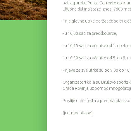
natrag preko Punte Corrente do mari
Ukupna duljina staze iznosi 7600 met
Prije glavne utrke održat će se tri dječ
- u 10,00 sati za predškolarce,
- u 10,15 sati za učenike od 1. do 4. r
- u 10,30 sati za učenike od 5. do 8. r
Prijave za sve utrke su od 9,00 do 10,
Organizatori kola su Društvo sportske
Grada Rovinja uz pomoć mnogobrojn
Poslije utrke fešta u predblagdansk
{jcomments on}