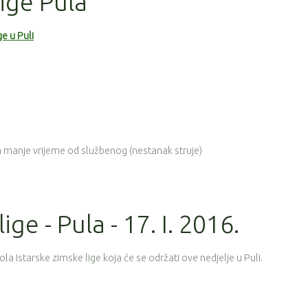
lige Pula
e u Puli
n manje vrijeme od službenog (nestanak struje)
ige - Pula - 17. I. 2016.
a Istarske zimske lige koja će se održati ove nedjelje u Puli.