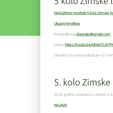
5 kolo Zimske 
Neslužbeni rezultati 5 kola Zimske lig
Ukupni hendikep
Primjedbe na
olegrajic@gmail.com
Video:
https://youtu.be/HE6pTSJH7PI
Semafor na snimci prikazuje 4:31 mi
5. kolo Zimske l
2016. godinu otvaramo s utrkom 5. kol
NAJAVA