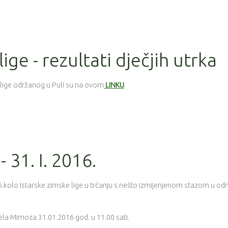
lige - rezultati dječjih utrka
e lige održanog u Puli su na ovom
LINKU
.
- 31. I. 2016.
6.kolo Istarske zimske lige u trčanju s nešto izmijenjenom stazom u o
la Mimoza 31.01.2016 god. u 11.00 sati.