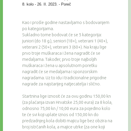
8. kolo - 26. II. 2023. - Poreč
Kao i prošle godine nastavljamo s bodovanjem
po kategorijama.
Sukladno tome bodovat će se 5 kategorija:
juniori (do 18 g.), seniori (18+), veterani 1 (40+),
veterani 2 (50+), veterani 3 (60+). Na kraju lige
prvo troje muškaraca i žena nagradit će se
medaljama. Također, prvo troje najboljih
muškaraca i žena u apsolutnom poretku
nagradit će se medaljama i sponzorskim
nagradama. Uz to idu i tradicionalne prigodne
nagrade za najstarijeg natjecatelja i slično.
Startnina lige iznosit će za ovu godinu 150,00 kn
(za plaćanja izvan Hrvatske 25,00 eura) za 8 kola,
odnosno 75,00 kn / 10,00 eura za pojedino kolo
te će svi koji uplate iznos od 150,00 kn do
predzadnjeg kola dobiti majicu lige bez obzira na
broj istrčanih kola, a majice utrke (za one koji