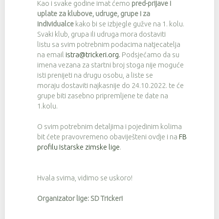
Kao i svake godine imat ćemo
pred-prijave i
uplate
za klubove, udruge, grupe i za
individualce
kako bi se izbjegle gužve na 1. kolu.
Svaki klub, grupa ili udruga mora dostaviti
listu sa svim potrebnim podacima natjecatelja
na email
istra@trickeri.org
.
Podsjećamo da su
imena vezana za startni broj stoga nije moguće
isti prenijeti na drugu osobu, a liste se
moraju dostaviti najkasnije do 24.10.2022. te će
grupe biti zasebno pripremljene te date na
1.kolu.
O svim potrebnim detaljima i pojedinim kolima
bit ćete pravovremeno obaviješteni ovdje i na
FB
profilu Istarske zimske lige
.
Hvala svima, vidimo se uskoro!
Organizator lige: SD Trickeri