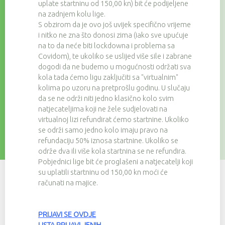
uplate startninu od 150,00 kn) bit će podijeljene
na zadnjem kolu lige.
S obzirom da je ovo još uvijek specifično vrijeme
i nitko ne zna što donosi zima (iako sve upućuje
na to da neće biti lockdowna i problema sa
Covidom), te ukoliko se uslijed više sile i zabrane
dogodi da ne budemo u mogućnosti održati sva
kola tada ćemo ligu zaključiti sa "virtualnim"
kolima po uzoru na pretprošlu godinu. U slučaju
da se ne održi niti jedno klasično kolo svim
natjecateljima koji ne žele sudjelovati na
virtualnoj lizi refundirat ćemo startnine. Ukoliko
se održi samo jedno kolo imaju pravo na
refundaciju 50% iznosa startnine. Ukoliko se
održe dva ili više kola startnina se ne refundira.
Pobjednici lige bit će proglašeni a natjecatelji koji
su uplatili startninu od 150,00 kn moći će
računati na majice.
PRIJAVI SE OVDJE