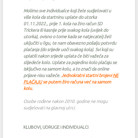
Molimo sve individualce koji žele sudjelovati u
više kola da startninu uplate do utorka
01.11.2022., prije 1. kola na žiro račun SD
Trickera
ili
kasnije prije svakog kola
(uvijek do
utorka), ovisno o tome kada se natjecatelj želi
uključiti u ligu, te nam obavezno pošalju potvrdu
plaćanja
(do srijede uoči svakog kola). Svi koji su
uplatili
nakon srijede uplata će biti važeća za
slijedeće kolo. Uplate za pojedino kolo plaćaju se
isključivo
na samom kolu, a to znači da online
prijave nisu važeće.
Jednokratni startni brojevi
NE
PLAĆAJU
se putem žiro računa već na samom
kolu.
Osobe rođene nakon 2010. godine ne mogu
sudjelovati na glavnoj utrci.
KLUBOVI, UDRUGE i INDIVIDUALCI