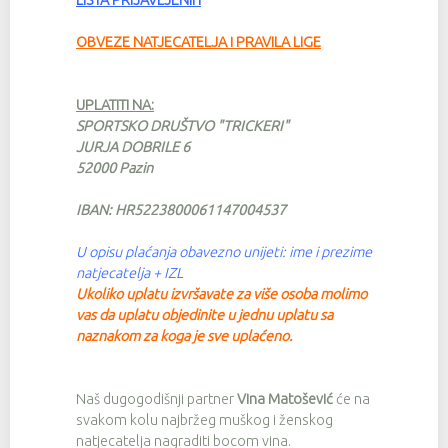
LISTA PRIJAVLJENIH
OBVEZE NATJECATELJA i PRAVILA LIGE
UPLATITI NA:
SPORTSKO DRUŠTVO "TRICKERI"
JURJA DOBRILE 6
52000 Pazin
IBAN: HR5223800061147004537
U opisu plaćanja obavezno unijeti: ime i prezime
natjecatelja + IZL
Ukoliko uplatu izvršavate za više osoba molimo
vas da uplatu objedinite u jednu uplatu sa
naznakom za koga je sve uplaćeno.
Naš dugogodišnji partner
Vina Matošević
će na
svakom kolu najbržeg muškog i ženskog
natjecatelja nagraditi bocom vina.