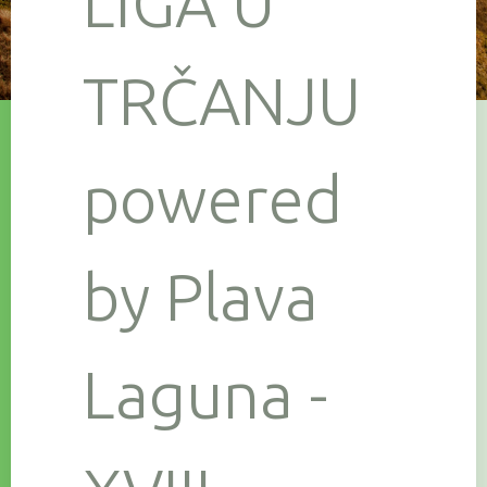
LIGA U
TRČANJU
powered
by Plava
Laguna -