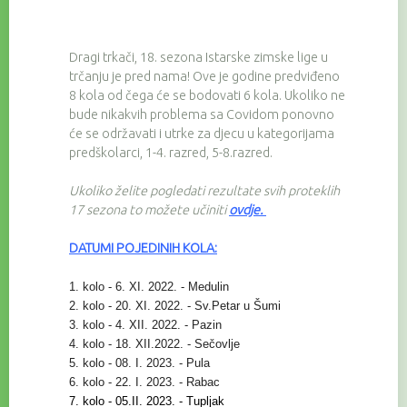
Dragi trkači, 18. sezona Istarske zimske lige u
trčanju je pred nama! Ove je godine predviđeno
8 kola od čega će se bodovati 6 kola. Ukoliko ne
bude nikakvih problema sa Covidom ponovno
će se održavati i utrke za djecu u kategorijama
predškolarci, 1-4. razred, 5-8.razred.
Ukoliko želite pogledati rezultate svih proteklih
17 sezona to možete učiniti
ovdje
.
DATUMI POJEDINIH KOLA:
1. kolo - 6. XI. 2022. - Medulin
2. kolo - 20. XI. 2022. - Sv.Petar u Šumi
3. kolo - 4. XII. 2022. - Pazin
4. kolo - 18. XII.2022. - Sečovlje
5. kolo - 08. I. 2023. - Pula
6. kolo - 22. I. 2023. - Rabac
7. kolo - 05.II. 2023. - Tupljak