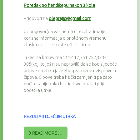
Poredak po hendikepu nakon 3.kola
Prigovori na
olegrajic@gmail.com
Uz prigovor(da vas nema u rezultatima)je
korisna informacija o približnom vremenu
ulaska u cilj, s kim ste ušli ili slično.
Trkači sa brojevima 111-117,751,752,333-
385(koji to još nisu napravili) da se kod sljedeće
prijave na utrku jave zbog zamjene neispravnih
čipova. Čipove treba fizički zamijeniti pa zato
dođite ranije kako bi stigli sve obaviti prije
početka utrke.
REZULTATI DJEČJIH UTRKA
READ MORE …