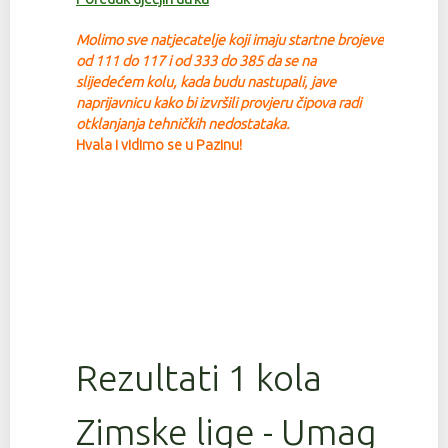
Molimo sve natjecatelje koji imaju startne brojeve
od 111 do 117 i od 333 do 385 da se na
slijedećem kolu, kada budu nastupali, jave
na
prijavnicu kako bi izvršili provjeru čipova radi
otklanjanja tehničkih nedostataka.
Hvala i vidimo se u Pazinu!
Rezultati 1 kola
Zimske lige - Umag