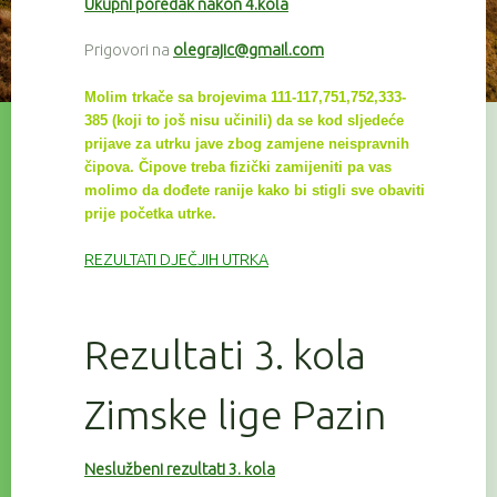
Ukupni poredak nakon 4.kola
Prigovori na
olegrajic@gmail.com
Molim trkače sa brojevima 111-117,751,752,333-
385 (koji to još nisu učinili) da se kod sljedeće
prijave za utrku
jave zbog zamjene neispravnih
čipova. Čipove treba fizički zamijeniti pa vas
molimo da dođete ranije kako bi
stigli sve
obaviti
prije početka utrke.
REZULTATI DJEČJIH UTRKA
Rezultati 3. kola
Zimske lige Pazin
Neslužbeni rezultati 3. kola