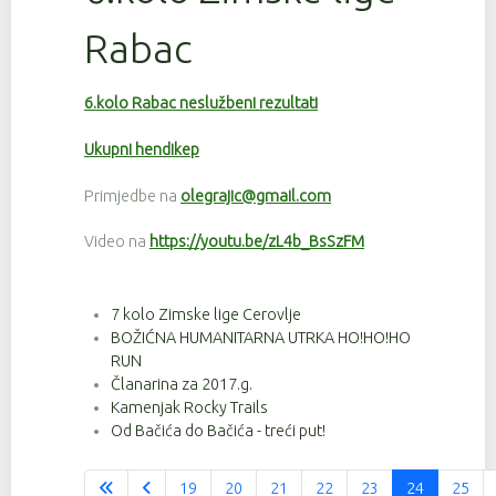
Rabac
6.kolo Rabac neslužbeni rezultati
Ukupni hendikep
Primjedbe na
olegrajic@gmail.com
Video na
https://youtu.be/zL4b_BsSzFM
7 kolo Zimske lige Cerovlje
BOŽIĆNA HUMANITARNA UTRKA HO!HO!HO
RUN
Članarina za 2017.g.
Kamenjak Rocky Trails
Od Bačića do Bačića - treći put!
19
20
21
22
23
24
25