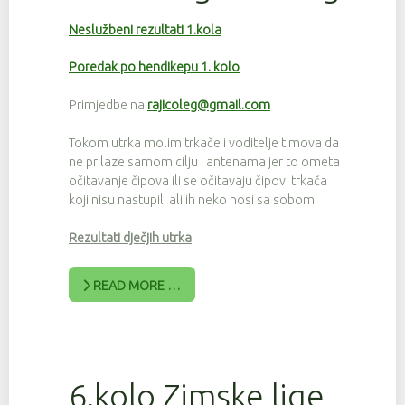
Neslužbeni rezultati 1.kola
Poredak po hendikepu 1. kolo
Primjedbe na
rajicoleg@gmail.com
Tokom utrka molim trkače i voditelje timova da
ne prilaze samom cilju i antenama jer to ometa
očitavanje čipova ili se očitavaju čipovi trkača
koji nisu nastupili ali ih neko nosi sa sobom.
Rezultati dječjih utrka
READ MORE …
6.kolo Zimske lige