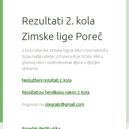
Rezultati 2. kola
Zimske lige Poreč
2 kolo Istarske zimske lige je bilo i novi rekord u
broju natjecatelja. U Poreču ih je trčalo 486 u
glavnoj utrci i osamdesetak djece u dječjim
utrkama.
Neslužbeni rezultati 2. kola
Rezultati po hendikepu nakon 2. kola
Prigovori na
olegrajic@gmail.com
Poredak dječjih utrka