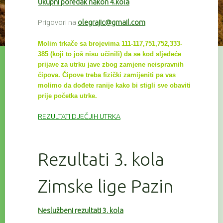
Ukupni poredak nakon 4.kola
Prigovori na
olegrajic@gmail.com
Molim trkače sa brojevima 111-117,751,752,333-
385 (koji to još nisu učinili) da se kod sljedeće
prijave za utrku
jave zbog zamjene neispravnih
čipova. Čipove treba fizički zamijeniti pa vas
molimo da dođete ranije kako bi
stigli sve
obaviti
prije početka utrke.
REZULTATI DJEČJIH UTRKA
Rezultati 3. kola
Zimske lige Pazin
Neslužbeni rezultati 3. kola