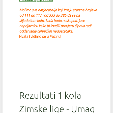
Molimo sve natjecatelje koji imaju startne brojeve
od 111 do 117 i od 333 do 385 da se na
slijedećem kolu, kada budu nastupali, jave
na
prijavnicu kako bi izvršili provjeru čipova radi
otklanjanja tehničkih nedostataka.
Hvala i vidimo se u Pazinu!
Rezultati 1 kola
Zimske lige - Umag