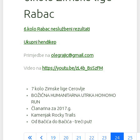
Rabac
6.kolo Rabac neslužbeni rezultati
Ukupni hendikep
Primjedbe na
olegrajic@gmail.com
Video na
https://youtu.be/zL4b_BsSzFM
7 kolo Zimske lige Cerovlje
BOŽIĆNA HUMANITARNA UTRKA HO!HO!HO
RUN
Članarina za 2017.g.
Kamenjak Rocky Trails
Od Bačića do Bačića - treći put!
19
20
21
22
23
24
25