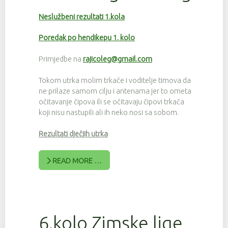
Neslužbeni rezultati 1.kola
Poredak po hendikepu 1. kolo
Primjedbe na
rajicoleg@gmail.com
Tokom utrka molim trkače i voditelje timova da
ne prilaze samom cilju i antenama jer to ometa
očitavanje čipova ili se očitavaju čipovi trkača
koji nisu nastupili ali ih neko nosi sa sobom.
Rezultati dječjih utrka
READ MORE …
6.kolo Zimske lige