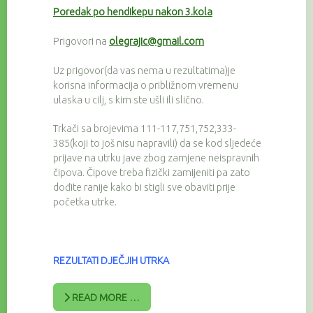
Poredak po hendikepu nakon 3.kola
Prigovori na
olegrajic@gmail.com
Uz prigovor(da vas nema u rezultatima)je
korisna informacija o približnom vremenu
ulaska u cilj, s kim ste ušli ili slično.
Trkači sa brojevima 111-117,751,752,333-
385(koji to još nisu napravili) da se kod sljedeće
prijave na utrku jave zbog zamjene neispravnih
čipova. Čipove treba fizički zamijeniti pa zato
dođite ranije kako bi stigli sve obaviti prije
početka utrke.
REZULTATI DJEČJIH UTRKA
READ MORE …