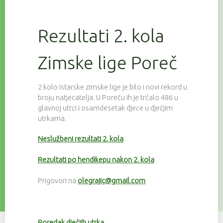
Rezultati 2. kola
Zimske lige Poreč
2 kolo Istarske zimske lige je bilo i novi rekord u
broju natjecatelja. U Poreču ih je trčalo 486 u
glavnoj utrci i osamdesetak djece u dječjim
utrkama.
Neslužbeni rezultati 2. kola
Rezultati po hendikepu nakon 2. kola
Prigovori na
olegrajic@gmail.com
Poredak dječjih utrka