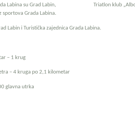
ke Grada Labina su Grad Labin, Triatlon klub „Alb
z sportova Grada Labina.
rad Labin i Turistička zajednica Grada Labina.
tar – 1 krug
etra – 4 kruga po 2,1 kilometar
00 glavna utrka