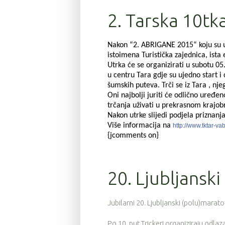
2. Tarska 10tka 
Nakon “2. ABRIGANE 2015“ koju su us
istoimena Turistička zajednica, ista
Utrka će se organizirati u subotu 05
u centru Tara gdje su ujedno start i
šumskih puteva. Trči se iz Tara , n
Oni najbolji juriti će odlično uređe
trčanja uživati u prekrasnom krajob
Nakon utrke slijedi podjela priznanj
Više informacija na
http://www.tktar-va
{jcomments on}
20. Ljubljansk
Jubilarni 20. Ljubljanski (polu)marato
Po 10. put Trickeri organiziraju odlaza