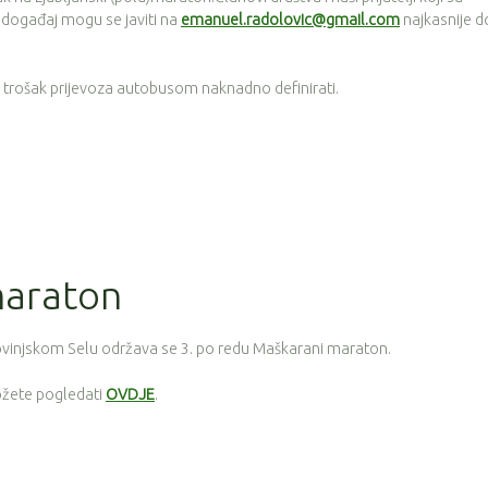
i događaj mogu se javiti na
emanuel.radolovic@gmail.com
najkasnije d
se trošak prijevoza autobusom naknadno definirati.
maraton
Rovinjskom Selu održava se 3. po redu Maškarani maraton.
možete pogledati
OVDJE
.