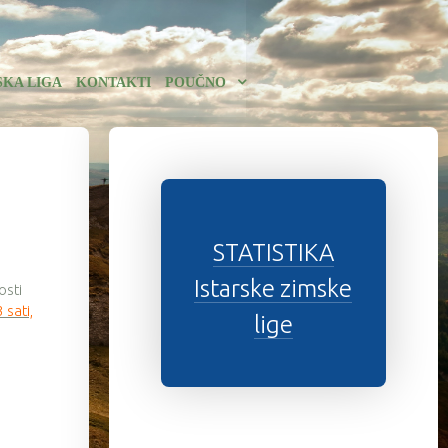
SKA LIGA
KONTAKTI
POUČNO
STATISTIKA
Istarske zimske
osti
 sati,
lige