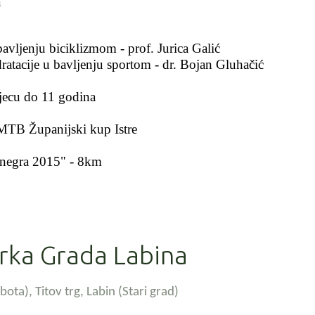
a
:
jenju biciklizmom - prof. Jurica Galić
acije u bavljenju sportom - dr. Bojan Gluhačić
djecu do 11 godina
MTB Županijski kup Istre
Kanegra 2015" - 8km
trka Grada Labina
ota), Titov trg, Labin
(Stari grad)