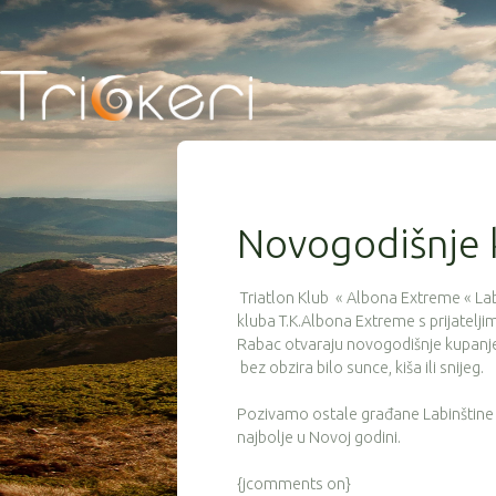
Novogodišnje 
Triatlon Klub « Albona Extreme « Lab
kluba T.K.Albona Extreme s prijatelj
Rabac otvaraju novogodišnje kupanje
bez obzira bilo sunce, kiša ili snijeg.
Pozivamo ostale građane Labinštine 
najbolje u Novoj godini.
{jcomments on}