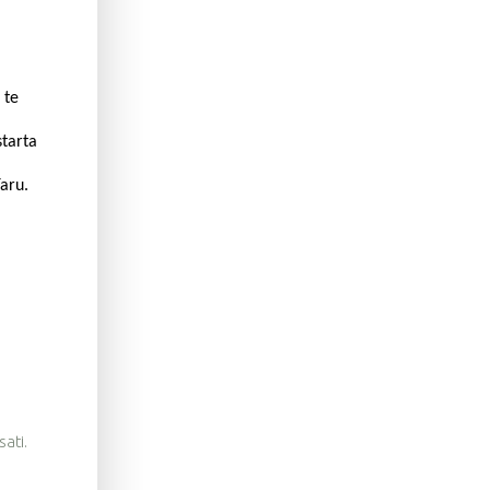
 te
starta
aru.
sati.