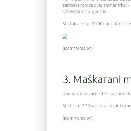
zainteresirani za ovaj izniman trkačk
kolovoza 2015. godine.
Startnina iznosi 30,00 eura, dok će 
{jcomments on}
3. Maškarani 
U subotu 6. veljače 2016. godine u 
Start je u 15,30 sati, a raspis utrke 
{jcomments on}