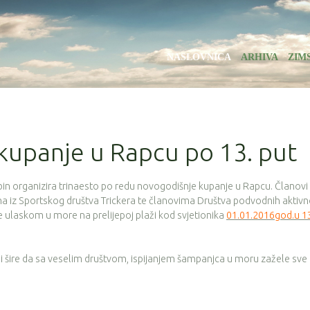
NASLOVNICA
ARHIVA
ZIM
kupanje u Rapcu po 13. put
in organizira trinaesto po redu novogodišnje kupanje u Rapcu. Članovi
ima iz Sportskog društva Trickera te članovima Društva podvodnih aktivn
 ulaskom u more na prelijepoj plaži kod svjetionika
01.01.2016god.u 13
i šire da sa veselim društvom, ispijanjem šampanjca u moru zažele sve