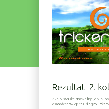
Rezultati 2. ko
2 kolo Istarske zimske lige je bilo i no
osamdesetak djece u dječjim utrkam