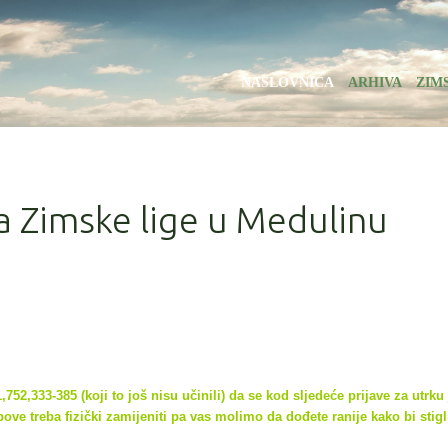
NASLOVNICA
ARHIVA
ZIM
la Zimske lige u Medulinu
752,333-385 (koji to još nisu učinili) da se kod sljedeće prijave za utrku
ove treba fizički zamijeniti pa vas molimo da dođete ranije kako bi
stigl