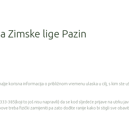
la Zimske lige Pazin
je korisna informacija o približnom vremenu ulaska u cilj, s kim ste ušli
3-385(koji to još nisu napravili) da se kod sljedeće prijave na utrku ja
e treba fizički zamijeniti pa zato dođite ranije kako bi stigli sve obaviti