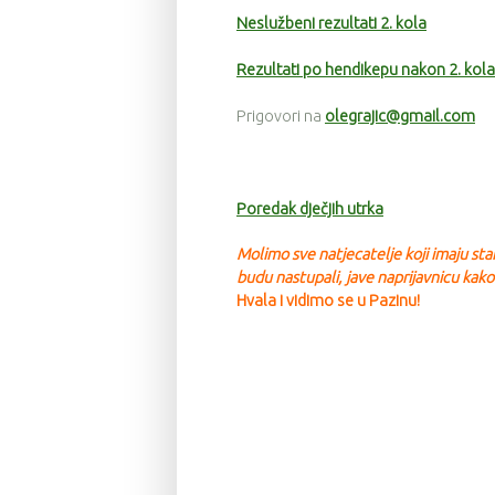
Neslužbeni rezultati 2. kola
Rezultati po hendikepu nakon 2. kola
Prigovori na
olegrajic@gmail.com
Poredak dječjih utrka
Molimo sve natjecatelje koji imaju st
budu nastupali, jave na
prijavnicu kako
Hvala i vidimo se u Pazinu!