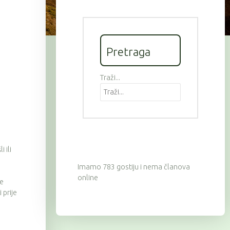
Pretraga
Traži...
 ili
Imamo 783 gostiju i nema članova
online
ve
 prije