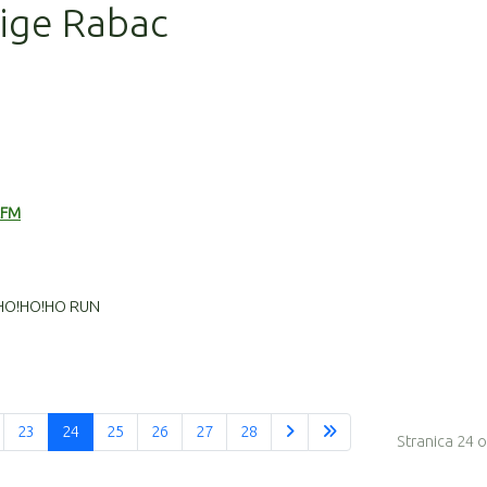
lige Rabac
zFM
HO!HO!HO RUN
23
24
25
26
27
28
Stranica 24 