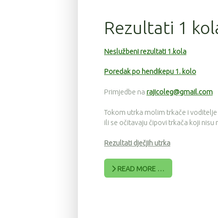
Rezultati 1 ko
Neslužbeni rezultati 1.kola
Poredak po hendikepu 1. kolo
Primjedbe na
rajicoleg@gmail.com
Tokom utrka molim trkače i voditelje
ili se očitavaju čipovi trkača koji nisu
Rezultati dječjih utrka
READ MORE …