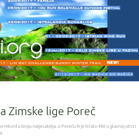
la Zimske lige Poreč
vi rekord u broju natjecatelja. U Poreču ih je trčalo 486 u glavnoj utrci i
a.