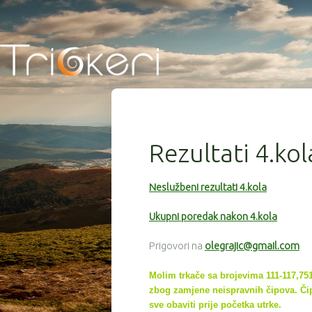
Rezultati 4.ko
Neslužbeni rezultati 4.kola
Ukupni poredak nakon 4.kola
Prigovori na
olegrajic@gmail.com
Molim trkače sa brojevima 111-117,751,
zbog zamjene neispravnih čipova. Čip
sve
obaviti prije početka utrke.