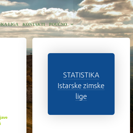
SKA LIGA
KONTAKTI
POUČNO
STATISTIKA
Istarske zimske
lige
jave
i