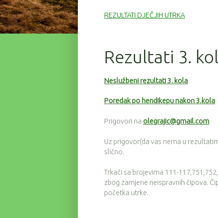
REZULTATI DJEČJIH UTRKA
Rezultati 3. ko
Neslužbeni rezultati 3. kola
Poredak po hendikepu nakon 3.kola
Prigovori na
olegrajic@gmail.com
Uz prigovor(da vas nema u rezultatima)
slično.
Trkači sa brojevima 111-117,751,752,33
zbog zamjene neispravnih čipova. Čipov
početka utrke.