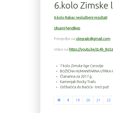
6.kolo Zimske 
6.kolo Rabac neslužbeni rezultati
Ukupni hendikep
Primjedbe na
olegrajic@gmail.com
Video na
https://youtu.be/zL4b_BsS
7 kolo Zimske lige Cerovlje
BOŽIĆNA HUMANITARNA UTRKA 
Članarina za 2017.g.
Kamenjak Rocky Trails
Od Bačića do Bačića - treći put!
19
20
21
22