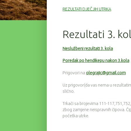
REZULTATI DJEČJIH UTRKA
Rezultati 3. ko
Neslužbeni rezultati 3. kola
Poredak po hendikepu nakon 3.kola
Prigovori na
olegrajic@gmail.com
Uz prigovor(da vas nema u rezultatima)
slično.
Trkači sa brojevima 111-117,751,752,33
zbog zamjene neispravnih čipova. Čipov
početka utrke.