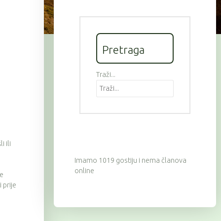
Pretraga
Traži...
 ili
Imamo 1019 gostiju i nema članova
online
ve
 prije