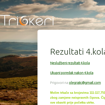
Rezultati 4.ko
Neslužbeni rezultati 4.kola
Ukupni poredak nakon 4.kola
Prigovori na
olegrajic@gmail.com
Molim trkače sa brojevima 111-117,751,
zbog zamjene neispravnih čipova. Čip
sve
obaviti prije početka utrke.