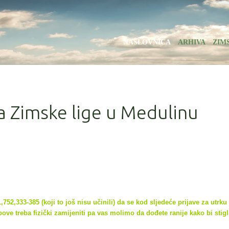
NASLOVNICA
ARHIVA
ZIM
la Zimske lige u Medulinu
752,333-385 (koji to još nisu učinili) da se kod sljedeće prijave za utrku
ove treba fizički zamijeniti pa vas molimo da dođete ranije kako bi
stigl