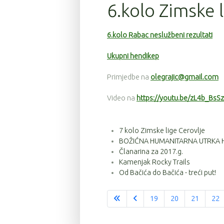
6.kolo Zimske 
6.kolo Rabac neslužbeni rezultati
Ukupni hendikep
Primjedbe na
olegrajic@gmail.com
Video na
https://youtu.be/zL4b_BsS
7 kolo Zimske lige Cerovlje
BOŽIĆNA HUMANITARNA UTRKA 
Članarina za 2017.g.
Kamenjak Rocky Trails
Od Bačića do Bačića - treći put!
19
20
21
22