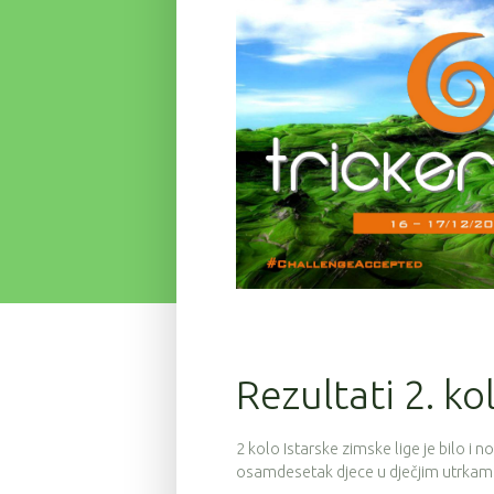
Rezultati 2. ko
2 kolo Istarske zimske lige je bilo i no
osamdesetak djece u dječjim utrkam