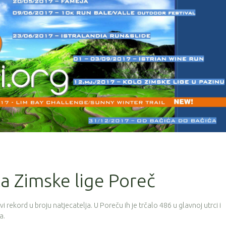
la Zimske lige Poreč
vi rekord u broju natjecatelja. U Poreču ih je trčalo 486 u glavnoj utrci i
a.