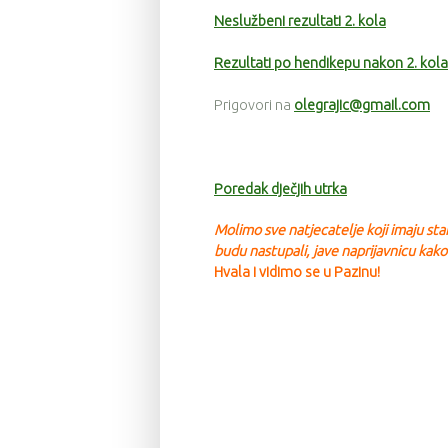
Neslužbeni rezultati 2. kola
Rezultati po hendikepu nakon 2. kola
Prigovori na
olegrajic@gmail.com
Poredak dječjih utrka
Molimo sve natjecatelje koji imaju st
budu nastupali, jave na
prijavnicu kako
Hvala i vidimo se u Pazinu!