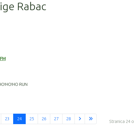
lige Rabac
zFM
HO!HO!HO RUN
23
24
25
26
27
28
Stranica 24 