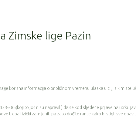
la Zimske lige Pazin
je korisna informacija o približnom vremenu ulaska u cilj, s kim ste ušli
3-385(koji to još nisu napravili) da se kod sljedeće prijave na utrku ja
e treba fizički zamijeniti pa zato dođite ranije kako bi stigli sve obaviti