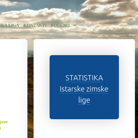
SKA LIGA
KONTAKTI
POUČNO
STATISTIKA
Istarske zimske
lige
jave
i