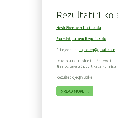
Rezultati 1 ko
Neslužbeni rezultati 1.kola
Poredak po hendikepu 1. kolo
Primjedbe na
rajicoleg@gmail.com
Tokom utrka molim trkače i voditelje
ili se očitavaju čipovi trkača koji nisu
Rezultati dječjih utrka
READ MORE …