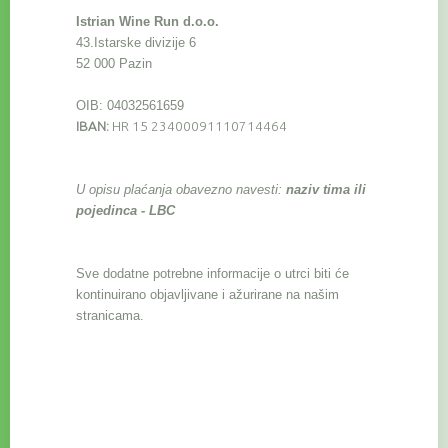
Istrian Wine Run d.o.o.
43.Istarske divizije 6
52 000 Pazin
OIB: 04032561659
IBAN:
HR 15 23400091110714464
U opisu plaćanja obavezno navesti:
naziv tima ili
pojedinca - LBC
Sve dodatne potrebne informacije o utrci biti će
kontinuirano objavljivane i ažurirane na našim
stranicama.