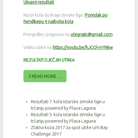
Ukupni rezultati
Na tri kola do kraja zimske lige:
Poredak po
hendikepu 4 najbolja kola
Primjedbe i prigovori na
olegrajic@gmail.com
Video utrke na
https://youtu.be/hJCQl-nYNkw
REZULTATI DJEČJIH UTRKA
READ MORE …
Rezultati 7. kola Istarske zimske lige u
trčanju powered by Plava Laguna
Rezultati 5. kola Istarske zimske lige u
trčanju powered by Plava Laguna
Zlatna koza 2017 za spot utrke Lim Bay
Challenge 2017