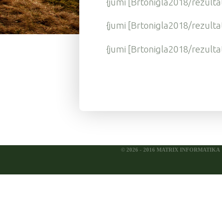
{jumi [Brtonigla2018/rezulta
{jumi [Brtonigla2018/rezulta
{jumi [Brtonigla2018/rezulta
© 2026 - 2016 MATRIX INFORMATIKA