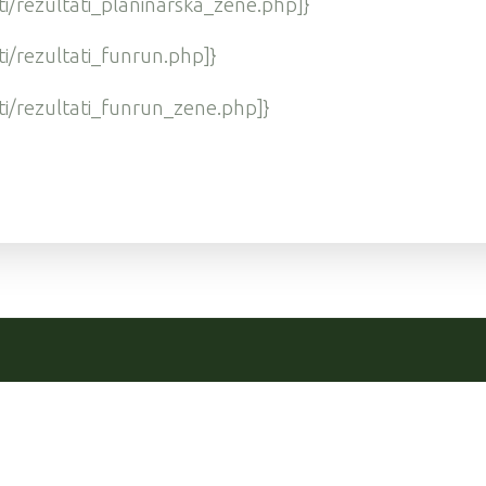
ti/rezultati_planinarska_zene.php]}
ti/rezultati_funrun.php]}
ti/rezultati_funrun_zene.php]}