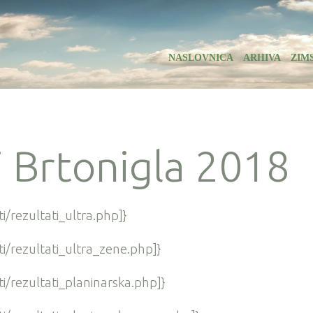
NASLOVNICA
ARHIVA
ZIM
i Brtonigla 2018
i/rezultati_ultra.php]}
ti/rezultati_ultra_zene.php]}
ti/rezultati_planinarska.php]}