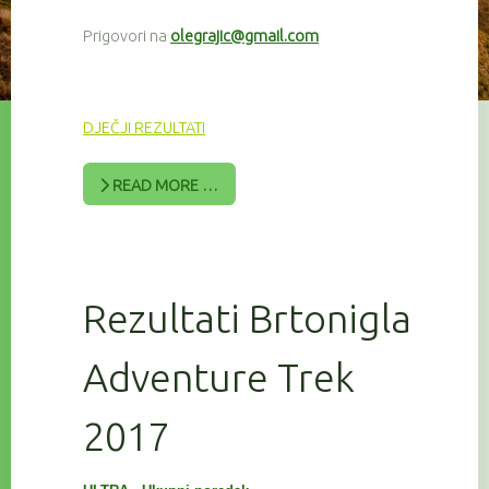
Prigovori na
olegrajic@gmail.com
DJEČJI REZULTATI
READ MORE …
Rezultati Brtonigla
Adventure Trek
2017