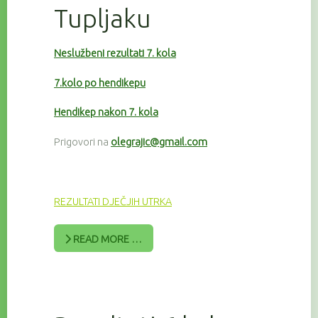
Tupljaku
Neslužbeni rezultati 7. kola
7.kolo po hendikepu
Hendikep nakon 7. kola
Prigovori na
olegrajic@gmail.com
REZULTATI DJEČJIH UTRKA
READ MORE …