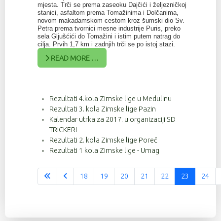
mjesta. Trči se prema zaseoku Dajčići i željezničkoj
stanici, asfaltom prema Tomažinima i Dolčanima,
novom makadamskom cestom kroz šumski dio Sv.
Petra prema tvornici mesne industrije Puris, preko
sela Gljušćići do Tomažini i istim putem natrag do
cilja. Prvih 1,7 km i zadnjih trči se po istoj stazi.
READ MORE …
Rezultati 4.kola Zimske lige u Medulinu
Rezultati 3. kola Zimske lige Pazin
Kalendar utrka za 2017. u organizaciji SD
TRICKERI
Rezultati 2. kola Zimske lige Poreč
Rezultati 1 kola Zimske lige - Umag
18
19
20
21
22
23
24
Stranica 23 od 37