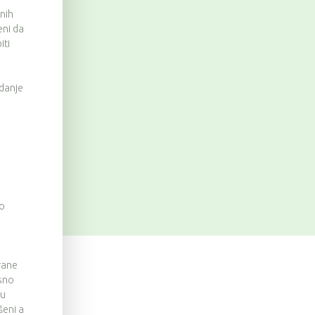
nih
eni da
iti
danje
no
rane
osno
ju
šeni a