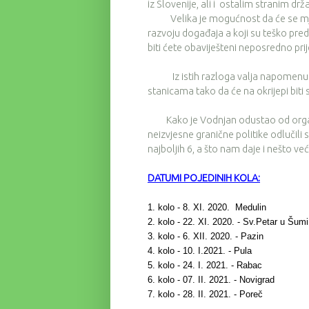
iz Slovenije, ali i ostalim stranim drža
Velika je mogućnost da će se mjere 
razvoju događaja a koji su teško pr
biti ćete obaviješteni neposredno pri
Iz istih razloga valja napomenuti d
stanicama tako da će na okrijepi biti
Kako je Vodnjan odustao od organiz
neizvjesne granične politike odlučil
najboljih 6, a što nam daje i nešto 
DATUMI POJEDINIH KOLA:
1. kolo - 8. XI. 2020. Medulin
2. kolo - 22. XI. 2020. - Sv.Petar u Šumi
3. kolo - 6. XII. 2020. - Pazin
4. kolo - 10. I.2021. - Pula
5. kolo - 24. I. 2021. - Rabac
6. kolo - 07. II. 2021. - Novigrad
7. kolo - 28. II. 2021. - Poreč