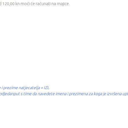
 od 120,00 kn moći će računati na majice.
 i prezime natjecatelja + IZL
a odjedanput s time da navedete imena i prezimena za koga je izvršena upl