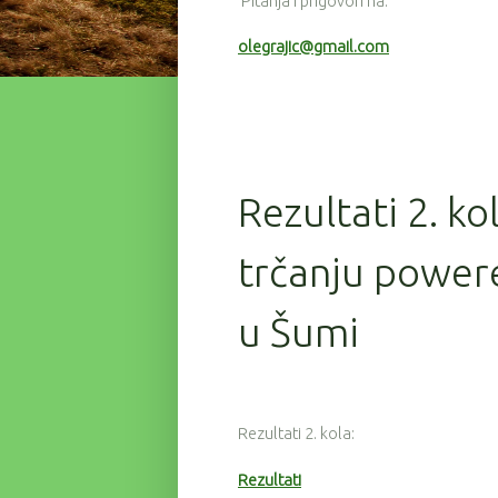
Pitanja i prigovori na:
olegrajic@gmail.com
Rezultati 2. ko
trčanju powere
u Šumi
Rezultati 2. kola:
Rezultati