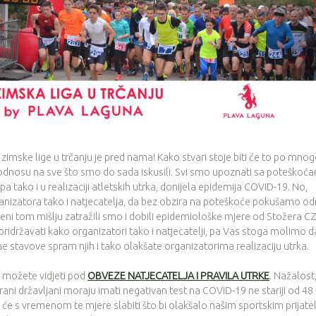
mske lige u trčanju je pred nama! Kako stvari stoje biti će to po mno
odnosu na sve što smo do sada iskusili. Svi smo upoznati sa poteškoć
 tako i u realizaciji atletskih utrka, donijela epidemija COVID-19. No,
ganizatora tako i natjecatelja, da bez obzira na poteškoće pokušamo od
ošeni tom mišlju zatražili smo i dobili epidemiološke mjere od Stožera C
li pridržavati kako organizatori tako i natjecatelji, pa Vas stoga molimo d
e stavove spram njih i tako olakšate organizatorima realizaciju utrka.
ožete vidjeti pod
OBVEZE NATJECATELJA I PRAVILA UTRKE
. Nažalost
ani državljani moraju imati negativan test na COVID-19 ne stariji od 48
 će s vremenom te mjere slabiti što bi olakšalo našim sportskim prijate