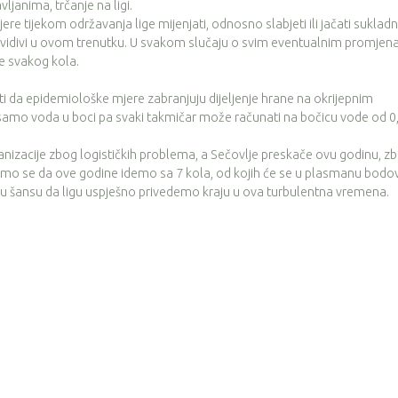
vljanima, trčanje na ligi.
tijekom održavanja lige mijenjati, odnosno slabjeti ili jačati suklad
edvidivi u ovom trenutku. U svakom slučaju o svim eventualnim promje
je svakog kola.
a epidemiološke mjere zabranjuju dijeljenje hrane na okrijepnim
 samo voda u boci pa svaki takmičar može računati na bočicu vode od 0,
acije zbog logističkih problema, a Sečovlje preskače ovu godinu, z
i smo se da ove godine idemo sa 7 kola, od kojih će se u plasmanu bodov
veću šansu da ligu uspješno privedemo kraju u ova turbulentna vremena.