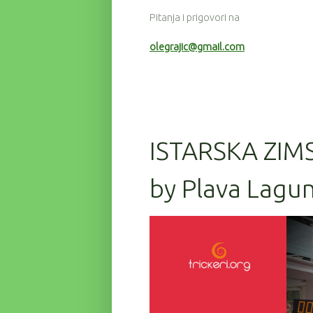
Pitanja i prigovori na
olegrajic@gmail.com
ISTARSKA ZIM
by Plava Lagun