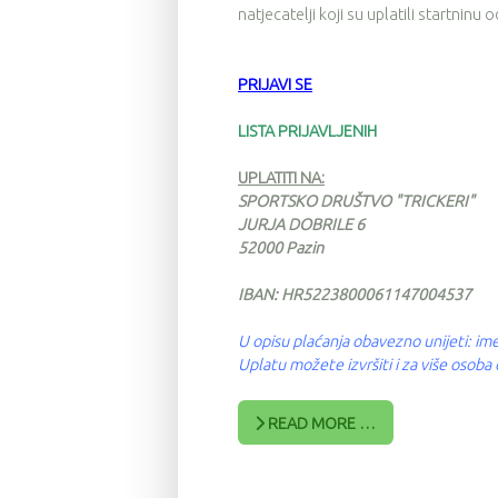
natjecatelji koji su uplatili startninu
PRIJAVI SE
LISTA PRIJAVLJENIH
UPLATITI NA:
SPORTSKO DRUŠTVO "TRICKERI"
JURJA DOBRILE 6
52000 Pazin
IBAN: HR5223800061147004537
U opisu plaćanja obavezno unijeti: ime
Uplatu možete izvršiti i za više osob
READ MORE …