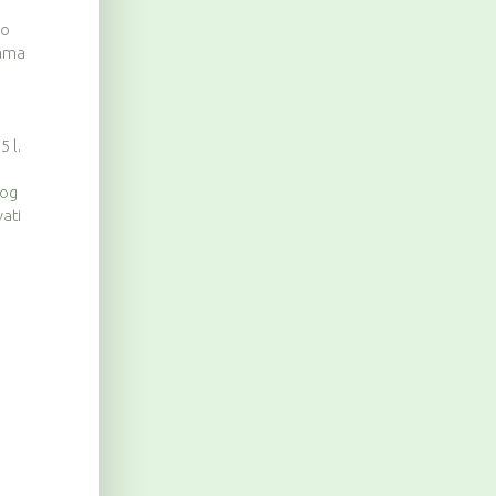
no
nama
5 l.
bog
ati