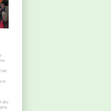
go
ama
ržati
Z
a se
,
 h ako
ljima