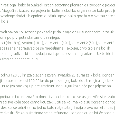
oga i kako bi olakšali organizatorima planiranje i izvođenje pojedi
ka. Mogući su izuzeci na pojednim kolima ukoliko organizator kola procij
provođenje dodatnih epidemioloških mjera. Kako god bilo o svemu ćete b
 kola.
i nakon 15. sezone pokazala je da je više od 80% natjecatelja za uki
one po prvi puta startamo bez njega.
(do 18 g.), seniori (18 +), veterani 1 (40+), veterani 2 (50+), veterani 3
raca i žena nagrađivati će se medaljama. Također, prvo troje najboljih
ku nagrađivali bi se medaljama i sponzorskim nagradama. Uz to idu i
tarijeg natjecatelja i sl..
dinu 120,00 kn (za plaćanja izvan Hrvatske 23 eura) za 7 kola, odnos
oji uplate iznos od 120,00 kn do predzadnjeg kola dobiti majicu lige bez
 utrke (za one koji uplate startninu od 120,00 kn) bit će podijeljene na
a i nitko ne zna što donosi zima, te ukoliko se uslijed više sile i zab
ati sva kola tada ćemo ligu zaključiti sa kolima koja su održana odn
 desi da se održi samo jedno kolo natjecatelji imaju pravo na refundaci
 dva ili više kola startnina se ne refundira. Pobjednici lige bit će progla