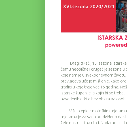
Dragi trkači, 16. sezona Istarske zi
čemu neobična i drugačija sezona u 
koje nam je u svakodnevnom životu, pa
prevladavajuće je mišljenje, kako or
tradiciju koja traje već 16 godina. N
Istarske županije, a kojih bi se treba
navedenih držite bez obzira na osobn
Više o epidemiološkim mjerama m
mjerama je za sada predviđeno da str
žele nastupiti na utrci. Nadamo se da