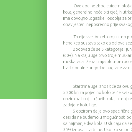
Ove godine zbog epidemioloških razl
kola, generalno neće biti dječjih utr
ima dovoljno logistike i osoblja za 
obaviješteni neposredno prije svakog
To nije sve. Anketa koju smo provel
hendikep sustava tako da od ove sez
Bodovati će se 5 kategorija : juniori 
(60+). Na kraju lige prvo troje muška
muškaraca i žena u apsolutnom poret
tradicionalne prigodne nagrade za najs
Startnina lige iznosit će za ovu go
50,00 kn za pojedino kolo te će svi k
obzira na broj istrčanih kola, a majice
zadnjem kolu lige.
S obzirom da je ovo specifična godin
desi da ne budemo u mogućnosti održ
sa najmanje dva kola. U slučaju da se
50% iznosa startnine. Ukoliko se održe