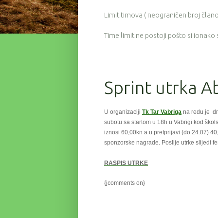
Limit timova ( neograničen broj članov
Time limit ne postoji pošto si ionako
Sprint utrka 
U organizaciji
Tk Tar Vabriga
na redu je dr
subotu
sa startom u 18h u Vabrigi kod škols
iznosi 60,00kn a u pretprijavi (do 24.07) 4
sponzorske nagrade. Poslije utrke slijedi 
RASPIS UTRKE
{jcomments on}