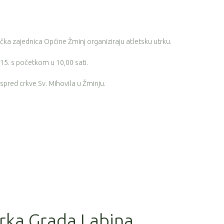
tička zajednica Općine Žminj organiziraju atletsku utrku.
15. s početkom u 10,00 sati.
 ispred crkve Sv. Mihovila u Žminju.
trka Grada Labina