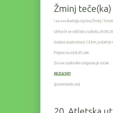
Žminj teče(ka)
I za ovu Bartulju Općina Žminj i Turis
Utrka će se održati u subotu 29.08.20
Duljina staze iznosi 7,3 km, a start je
Prijave su od 8,45 sati.
Za sve sudionike osiguran je ručak.
REZULTATI
{jcomments on}
20. Atletska u