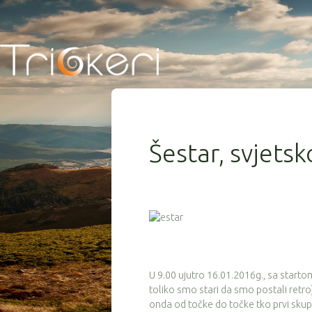
Šestar, svjets
U 9.00 ujutro 16.01.2016g., sa starto
toliko smo stari da smo postali retro)
onda od točke do točke tko prvi skupi