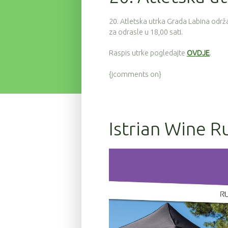
20. Atletska utrka Grada Labina održa
za odrasle u 18,00 sati.
Raspis utrke pogledajte
OVDJE
.
{jcomments on}
Istrian Wine R