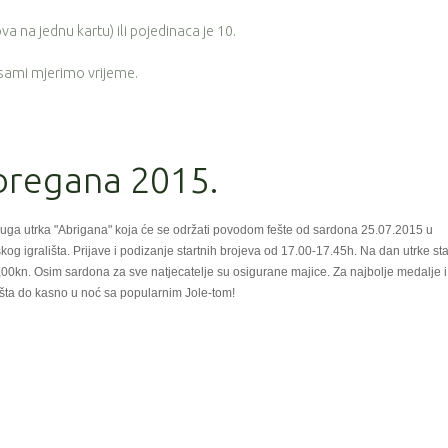
a na jednu kartu) ili pojedinaca je 10.
 sami mjerimo vrijeme.
Abregana 2015.
uga utrka "Abrigana" koja će se održati povodom fešte od sardona 25.07.2015 u
kog igrališta. Prijave i podizanje startnih brojeva od 17.00-17.45h. Na dan utrke st
0,00kn. Osim sardona za sve natjecatelje su osigurane majice. Za najbolje medalje i
fešta do kasno u noć sa popularnim Jole-tom!