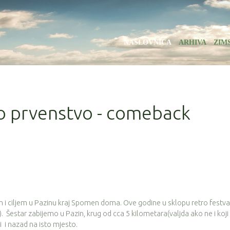
NASLOVNICA
ARHIVA
ZIM
ko prvenstvo - comeback
m i ciljem u Pazinu kraj Spomen doma. Ove godine u sklopu retro festva
. Šestar zabijemo u Pazin, krug od cca 5 kilometara(valjda ako ne i koji v
 i nazad na isto mjesto.