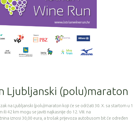
 Ljubljanski (polu)maraton
azak na Ljubljanski (polu)maraton koji će se održati 30. X. sa startom u 
m ili 42 km mogu se javiti najkasnije do 12. VIII. na
rtnina iznosi 30,00 eura, a trošak prijevoza autobusom bit će određen