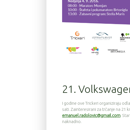
21. Volkswagen
I godine ove Trickeri organiziraju odl
sati. Zainteresirani za trčanje na 21 k
emanuel.radolovic@gmail.com
. Sta
naknadno.