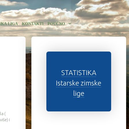
SKA LIGA
KONTAKTI
POUČNO
STATISTIKA
Istarske zimske
lige
la (
iše) i