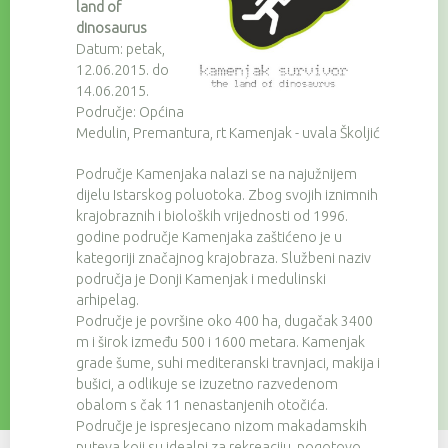
land of
dinosaurus
Datum: petak,
12.06.2015. do
14.06.2015.
Područje: Općina
Medulin, Premantura, rt Kamenjak - uvala Školjić
Područje Kamenjaka nalazi se na najužnijem
dijelu Istarskog poluotoka. Zbog svojih iznimnih
krajobraznih i bioloških vrijednosti od 1996.
godine područje Kamenjaka zaštićeno je u
kategoriji značajnog krajobraza. Službeni naziv
područja je Donji Kamenjak i medulinski
arhipelag.
Područje je površine oko 400 ha, dugačak 3400
m i širok između 500 i 1600 metara. Kamenjak
grade šume, suhi mediteranski travnjaci, makija i
bušici, a odlikuje se izuzetno razvedenom
obalom s čak 11 nenastanjenih otočića.
Područje je ispresjecano nizom makadamskih
puteva koji su idealni za rekreaciju, pogotovo