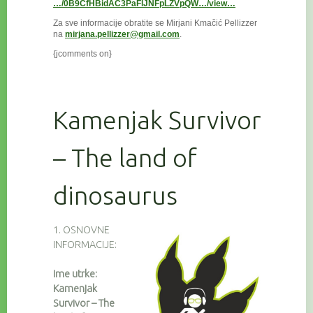
…/0B9CfHBidAC3PaFlJNFpLZVpQW…/view…
Za sve informacije obratite se Mirjani Kmačić Pellizzer
na
mirjana.pellizzer@gmail.com
.
{jcomments on}
Kamenjak Survivor
– The land of
dinosaurus
1. OSNOVNE
INFORMACIJE:
Ime utrke:
Kamenjak
Survivor – The