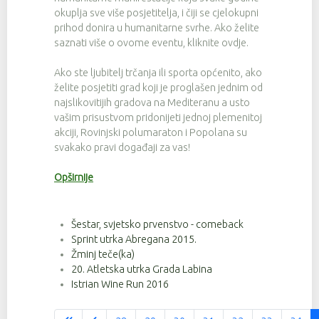
okuplja sve više posjetitelja, i čiji se cjelokupni
prihod donira u humanitarne svrhe. Ako želite
saznati više o ovome eventu, kliknite ovdje.
Ako ste ljubitelj trčanja ili sporta općenito, ako
želite posjetiti grad koji je proglašen jednim od
najslikovitijih gradova na Mediteranu a usto
vašim prisustvom pridonijeti jednoj plemenitoj
akciji, Rovinjski polumaraton i Popolana su
svakako pravi događaji za vas!
Opširnije
Šestar, svjetsko prvenstvo - comeback
Sprint utrka Abregana 2015.
Žminj teče(ka)
20. Atletska utrka Grada Labina
Istrian Wine Run 2016