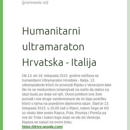
{jcomments on}
Humanitarni
ultramaraton
Hrvatska - Italija
Od 13. do 18. listopada 2015. godine održava se
humanitarni Ultramaraton Hrvatska - Italija. 13
ultramaratonki trčeći će povezat
i Rijeku s Venecijom tako
što će se međusobno izmjenjivati na način da stalno na
stazi budu po dvije od njih. Ovom prilikom one žele
pozvati i sve druge zainteresirane da im daju podršku
trčeći s njima na pojedinim dijelovima staze. Start je 13.
listopada 2015. u 16,00 sati u Rijeci, nakon čega se trči
uz obalu Istre preko Rapca, Pule, Rovinja i Poreča pa
sve do Trsta i nakon toga dalje se ide do Venecije.
Najava se nalazi na ovom linku:
https://drive.google.com/