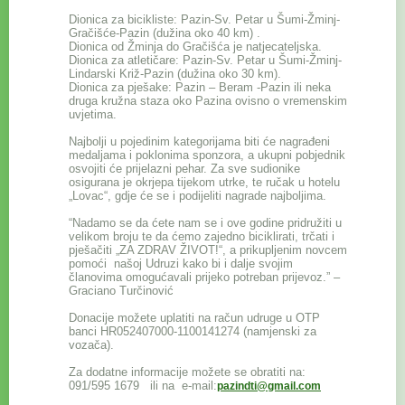
Dionica za bicikliste: Pazin-Sv. Petar u Šumi-Žminj-
Gračišće-Pazin (dužina oko 40 km) .
Dionica od Žminja do Gračišća je natjecateljska.
Dionica za atletičare: Pazin-Sv. Petar u Šumi-Žminj-
Lindarski Križ-Pazin (dužina oko 30 km).
Dionica za pješake: Pazin – Beram -Pazin ili neka
druga kružna staza oko Pazina ovisno o vremenskim
uvjetima.
Najbolji u pojedinim kategorijama biti će nagrađeni
medaljama i poklonima sponzora, a ukupni pobjednik
osvojiti će prijelazni pehar. Za sve sudionike
osigurana je okrjepa tijekom utrke, te ručak u hotelu
„Lovac“, gdje će se i podijeliti nagrade najboljima.
“Nadamo se da ćete nam se i ove godine pridružiti u
velikom broju te da ćemo zajedno biciklirati, trčati i
pješačiti „ZA ZDRAV ŽIVOT!“, a prikupljenim novcem
pomoći našoj Udruzi kako bi i dalje svojim
članovima omogućavali prijeko potreban prijevoz.” –
Graciano Turčinović
Donacije možete uplatiti na račun udruge u OTP
banci HR052407000-1100141274 (namjenski za
vozača).
Za dodatne informacije možete se obratiti na:
091/595 1679 ili na e-mail:
pazindti@gmail.com