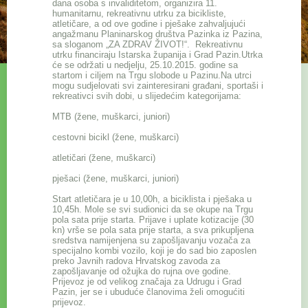
dana osoba s invaliditetom, organizira 11.
humanitarnu, rekreativnu utrku za bicikliste,
atletičare, a od ove godine i pješake zahvaljujući
angažmanu Planinarskog društva Pazinka iz Pazina,
sa sloganom „ZA ZDRAV ŽIVOT!“. Rekreativnu
utrku financiraju Istarska županija i Grad Pazin.Utrka
će se održati u nedjelju, 25.10.2015. godine sa
startom i ciljem na Trgu slobode u Pazinu.Na utrci
mogu sudjelovati svi zainteresirani građani, sportaši i
rekreativci svih dobi, u slijedećim kategorijama:
MTB (žene, muškarci, juniori)
cestovni bicikl (žene, muškarci)
atletičari (žene, muškarci)
pješaci (žene, muškarci, juniori)
Start atletičara je u 10,00h, a biciklista i pješaka u
10,45h. Mole se svi sudionici da se okupe na Trgu
pola sata prije starta. Prijave i uplate kotizacije (30
kn) vrše se pola sata prije starta, a sva prikupljena
sredstva namijenjena su zapošljavanju vozača za
specijalno kombi vozilo, koji je do sad bio zaposlen
preko Javnih radova Hrvatskog zavoda za
zapošljavanje od ožujka do rujna ove godine.
Prijevoz je od velikog značaja za Udrugu i Grad
Pazin, jer se i ubuduće članovima želi omogućiti
prijevoz.