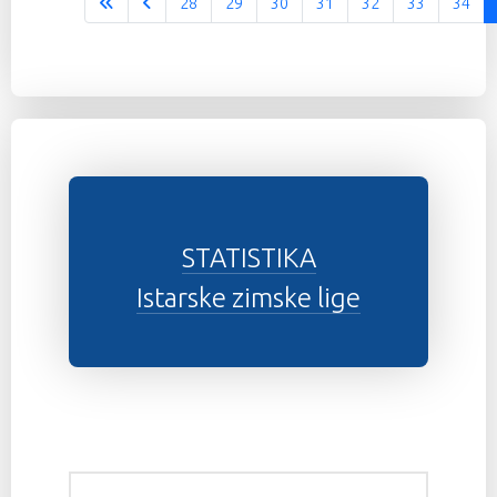
28
29
30
31
32
33
34
Stranica 35 od 37
STATISTIKA
Istarske zimske lige