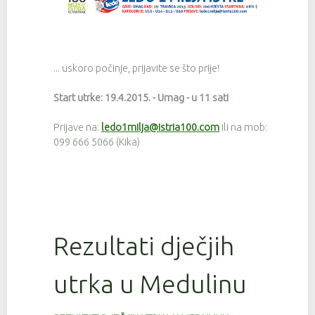
... uskoro počinje, prijavite se što prije!
Start utrke: 19.4.2015. - Umag - u 11 sati
Prijave na:
ledo1milja@istria100.com
ili na mob:
099 666 5066 (Kika)
Rezultati dječjih
utrka u Medulinu