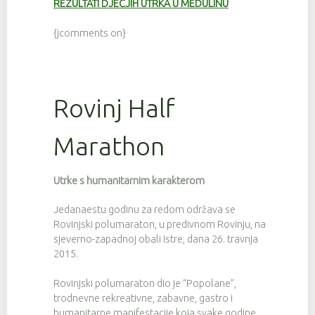
REZULTATI DJEČJIH UTRKA U MEDULINU
{jcomments on}
Rovinj Half
Marathon
Utrke s humanitarnim karakterom
Jedanaestu godinu za redom održava se
Rovinjski polumaraton, u predivnom Rovinju, na
sjeverno-zapadnoj obali Istre, dana 26. travnja
2015.
Rovinjski polumaraton dio je “Popolane”,
trodnevne rekreativne, zabavne, gastro i
humanitarne manifestacije koja svake godine