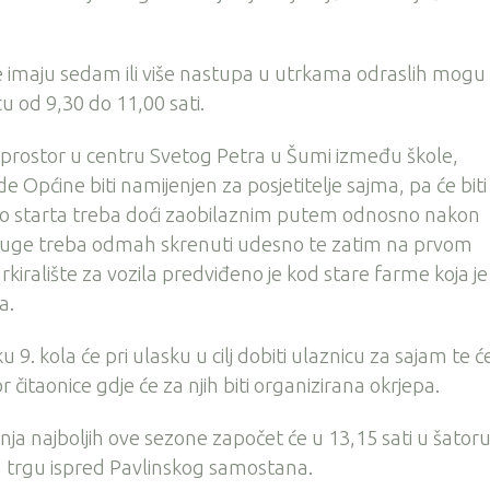
one imaju sedam ili više nastupa u utrkama odraslih mogu
u od 9,30 do 11,00 sati.
 prostor u centru Svetog Petra u Šumi između škole,
 Općine biti namijenjen za posjetitelje sajma, pa će biti
o starta treba doći zaobilaznim putem odnosno nakon
pruge treba odmah skrenuti udesno te zatim na prvom
arkiralište za vozila predviđeno je kod stare farme koja j
a.
ku 9. kola će pri ulasku u cilj dobiti ulaznicu za sajam te ć
r čitaonice gdje će za njih biti organizirana okrjepa.
a najboljih ove sezone započet će u 13,15 sati u šatoru 
m trgu ispred Pavlinskog samostana.