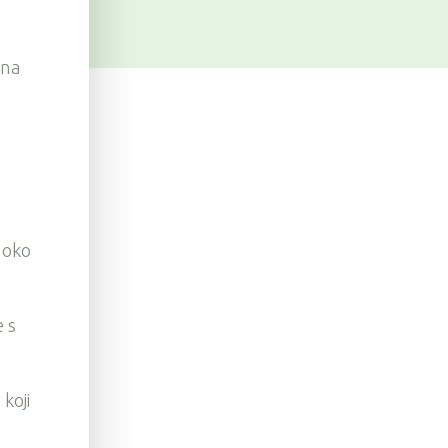
 na
e oko
e s
koji