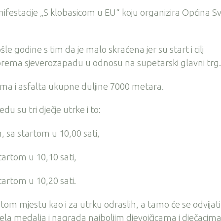
ifestacije „S klobasicom u EU“ koju organizira Općina Sv
le godine s tim da je malo skraćena jer su start i cilj
rema sjeverozapadu u odnosu na supetarski glavni trg
ma i asfalta ukupne duljine 7000 metara.
du su tri dječje utrke i to:
, sa startom u 10,00 sati,
startom u 10,10 sati,
startom u 10,20 sati.
a istom mjestu kao i za utrku odraslih, a tamo će se odvijati 
djela medalja i nagrada najboljim djevojčicama i dječacim