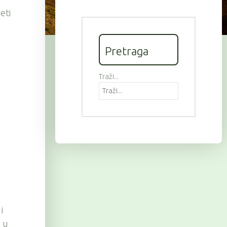
eti
Pretraga
.
Traži...
i
a u