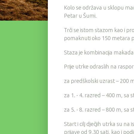
Kolo se održava u sklopu man
Petar u Šumi.
Trči se istom stazom kao i proš
pomaknuti oko 150 metara p
Staza je kombinacija makada
Prije utrke odraslih na raspore
za predškolski uzrast – 200 m
za 1. - 4. razred – 400 m, sa 
za 5. - 8. razred – 800 m, sa 
Start i cilj dječjih utrka su n
prijave od 9,30 sati, kao i po