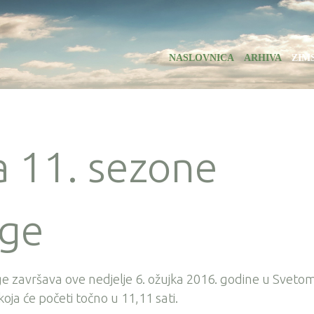
NASLOVNICA
ARHIVA
ZIM
a 11. sezone
ige
ige završava ove nedjelje 6. ožujka 2016. godine u Sveto
oja će početi točno u 11,11 sati.