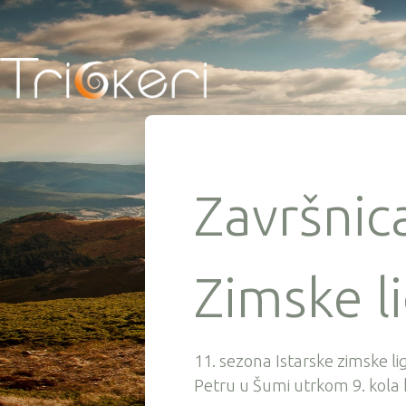
Završnic
Zimske l
11. sezona Istarske zimske l
Petru u Šumi utrkom 9. kola k