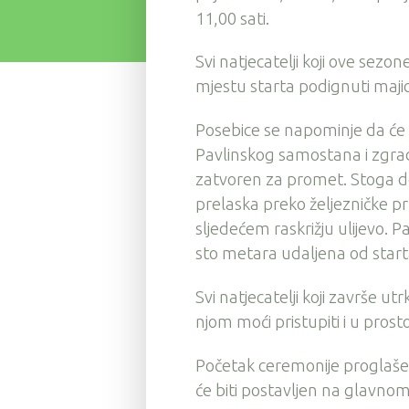
11,00 sati.
Svi natjecatelji koji ove sez
mjestu starta podignuti majic
Posebice se napominje da će
Pavlinskog samostana i zgrade
zatvoren za promet. Stoga d
prelaska preko željezničke 
sljedećem raskrižju ulijevo. P
sto metara udaljena od start
Svi natjecatelji koji završe utr
njom moći pristupiti i u prosto
Početak ceremonije proglašenj
će biti postavljen na glavno