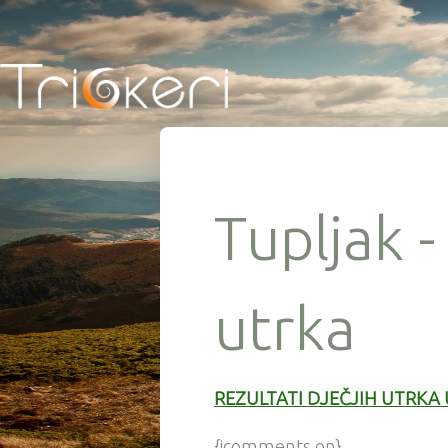
Tupljak -
utrka
REZULTATI DJEČJIH UTRKA
{jcomments on}