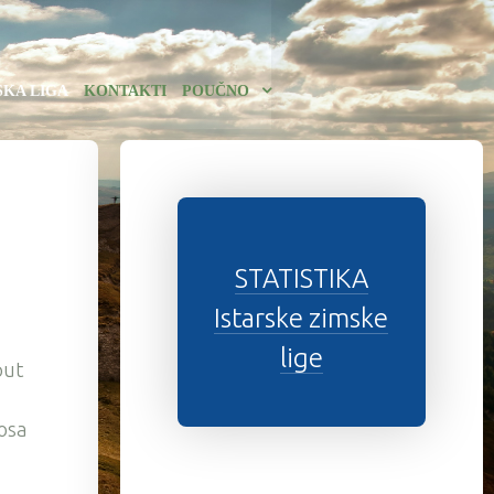
SKA LIGA
KONTAKTI
POUČNO
STATISTIKA
Istarske zimske
lige
put
losa