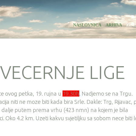
NASLOVNICA
ARHIVA
ZIM
 VECERNJE LIGE
 ce ovog petka, 19. rujna u
19.30h
. Nadjemo se na Trgu.
cija niti ne moze biti kada bira Srle. Dakle: Trg, Rijavac, 
, i dalje putem prema vrhu (423 nmn) na kojem je bila
. Oko 4.2 km. Uzeti kakvu svjetiljku sa sobom nece biti 