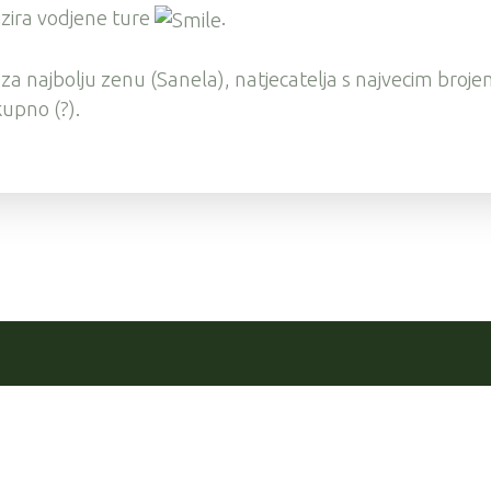
izira vodjene ture
.
za najbolju zenu (Sanela), natjecatelja s najvecim broj
kupno (?).