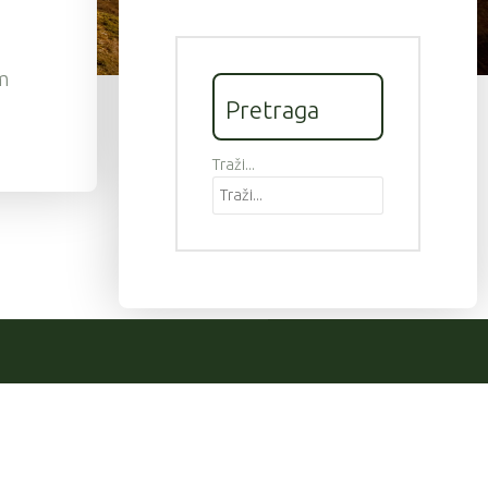
em
Pretraga
Traži...