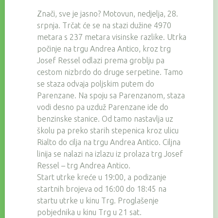
Znači, sve je jasno? Motovun, nedjelja, 28.
srpnja. Trčat će se na stazi dužine 4970
metara s 237 metara visinske razlike. Utrka
počinje na trgu Andrea Antico, kroz trg
Josef Ressel odlazi prema groblju pa
cestom nizbrdo do druge serpetine. Tamo
se staza odvaja poljskim putem do
Parenzane. Na spoju sa Parenzanom, staza
vodi desno pa uzduž Parenzane ide do
benzinske stanice. Od tamo nastavlja uz
školu pa preko starih stepenica kroz ulicu
Rialto do cilja na trgu Andrea Antico. Ciljna
linija se nalazi na izlazu iz prolaza trg Josef
Ressel – trg Andrea Antico.
Start utrke kreće u 19:00, a podizanje
startnih brojeva od 16:00 do 18:45 na
startu utrke u kinu Trg. Proglašenje
pobjednika u kinu Trg u 21 sat.