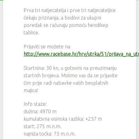
Prva tri natjecatelja i prve tri natjecateljice
čekaju priznanja, a bodovi za ukupni
poredak se računaju pomoću hendikep
tablice.
Prijaviti se možete na
http://www.racebase.hr/hrv/utrka/51/prijava_na_ut
Startnina: 30 kn, u gotovini na preuzimanju
startnih brojeva. Molimo vas da se prijavite
čim prije radi nabavke vaših besplatnih
majica!
Info staze:
dužina: 4970 m
kumulativna visinska razlika: +237 m
start: 275 m.n.m.
najniža točka: 73 m.n.m.