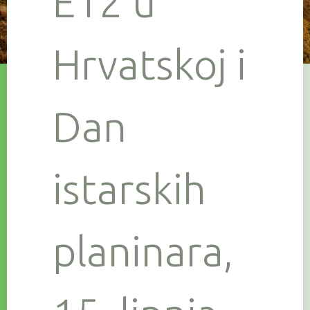
E12 u
Hrvatskoj i
Dan
istarskih
planinara,