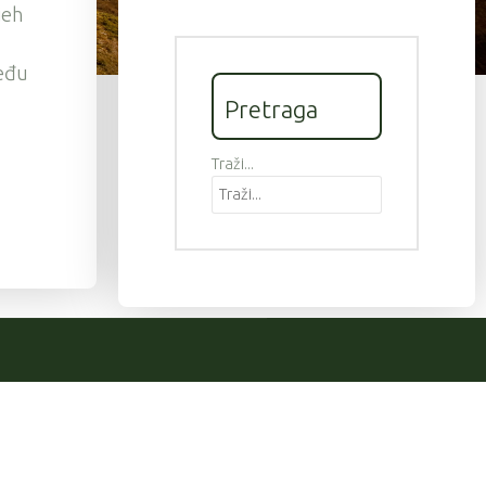
jeh
među
Pretraga
Traži...