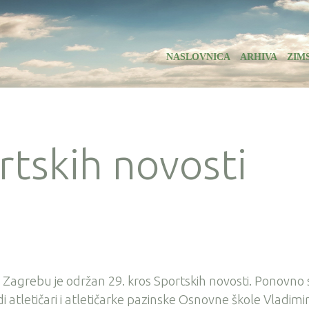
NASLOVNICA
ARHIVA
ZIM
rtskih novosti
 u Zagrebu je održan 29. kros Sportskih novosti. Ponovno
atletičari i atletičarke pazinske Osnovne škole Vladimi