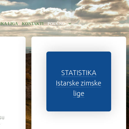
SKA LIGA
KONTAKTI
POUČNO
STATISTIKA
Istarske zimske
lige
 su
r