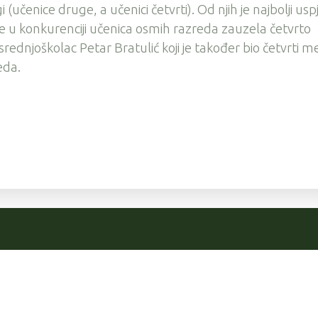
 (učenice druge, a učenici četvrti). Od njih je najbolji usp
a je u konkurenciji učenica osmih razreda zauzela četvrto
 srednjoškolac Petar Bratulić koji je također bio četvrti 
eda.