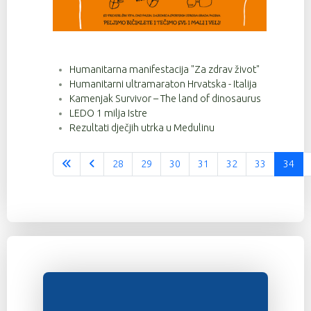
Humanitarna manifestacija "Za zdrav život"
Humanitarni ultramaraton Hrvatska - Italija
Kamenjak Survivor – The land of dinosaurus
LEDO 1 milja Istre
Rezultati dječjih utrka u Medulinu
28
29
30
31
32
33
34
Stranica 34 od 37