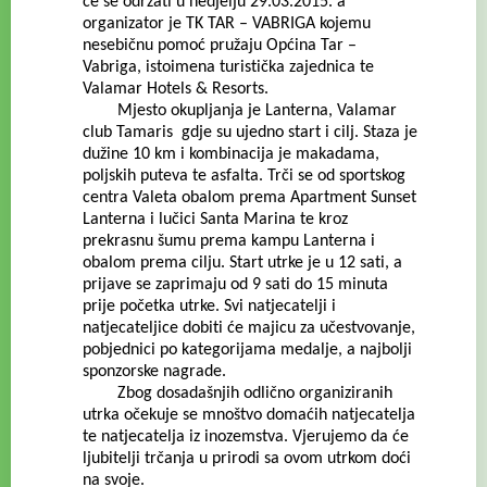
će se održati u nedjelju 29.03.2015. a
organizator je TK TAR – VABRIGA kojemu
nesebičnu pomoć pružaju Općina Tar –
Vabriga, istoimena turistička zajednica te
Valamar Hotels & Resorts.
Mjesto okupljanja je Lanterna, Valamar
club Tamaris gdje su ujedno start i cilj. Staza je
dužine 10 km i kombinacija je makadama,
poljskih puteva te asfalta. Trči se od sportskog
centra Valeta obalom prema Apartment Sunset
Lanterna i lučici Santa Marina te kroz
prekrasnu šumu prema kampu Lanterna i
obalom prema cilju. Start utrke je u 12 sati, a
prijave se zaprimaju od 9 sati do 15 minuta
prije početka utrke. Svi natjecatelji i
natjecateljice dobiti će majicu za učestvovanje,
pobjednici po kategorijama medalje, a najbolji
sponzorske nagrade.
Zbog dosadašnjih odlično organiziranih
utrka očekuje se mnoštvo domaćih natjecatelja
te natjecatelja iz inozemstva. Vjerujemo da će
ljubitelji trčanja u prirodi sa ovom utrkom doći
na svoje.