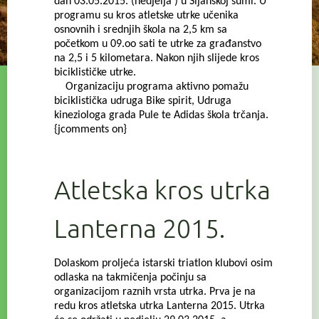
dan 03.05.2015. (nedjelja ) u Šijanskoj šumi. U
programu su kros atletske utrke učenika
osnovnih i srednjih škola na 2,5 km sa
početkom u 09.oo sati te utrke za građanstvo
na 2,5 i 5 kilometara. Nakon njih slijede kros
biciklističke utrke.
Organizaciju programa aktivno pomažu
biciklistička udruga Bike spirit, Udruga
kineziologa grada Pule te Adidas škola trčanja.
{jcomments on}
Atletska kros utrka
Lanterna 2015.
Dolaskom proljeća istarski triatlon klubovi osim
odlaska na takmičenja počinju sa
organizacijom raznih vrsta utrka. Prva je na
redu kros atletska utrka Lanterna 2015. Utrka