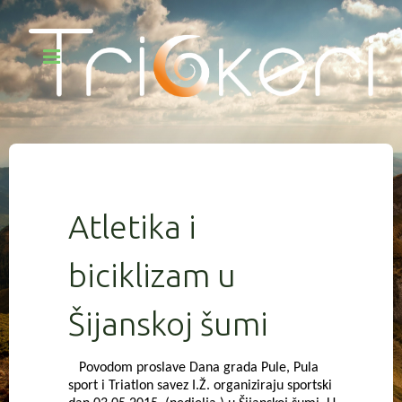
Atletika i
biciklizam u
Šijanskoj šumi
Povodom proslave Dana grada Pule, Pula
sport i Triatlon savez I.Ž. organiziraju sportski