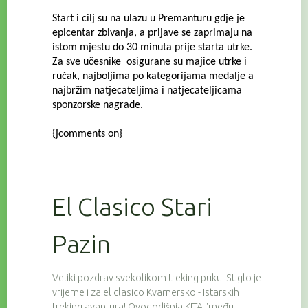
Start i cilj su na ulazu u Premanturu gdje je
epicentar zbivanja, a prijave se zaprimaju na
istom mjestu do 30 minuta prije starta utrke.
Za sve učesnike osigurane su majice utrke i
ručak, najboljima po kategorijama medalje a
najbržim natjecateljima i natjecateljicama
sponzorske nagrade.
{jcomments on}
El Clasico Stari
Pazin
Veliki pozdrav svekolikom treking puku! Stiglo je
vrijeme i za el clasico Kvarnersko - Istarskih
treking avantura! Ovogodišnja KITA "među