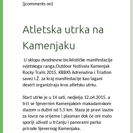
{jcomments on}
Atletska utrka na
Kamenjaku
U sklopu dvodnevne biciklističke manifestacije
svjetskoga ranga,Outdoor festivala Kamenjak
Rocky Trails 2015, KBBXS Adrenalina i Triatlon
savez I.Ž. za kraj manifestacije kao lagani
desert organiziraju kros atletsku utrku.
Start utrke je u 14 sati, nedjelja 12.o4.2015, a
trči se Sjevernim Kamenjakom makadamskom
stazom u dužini od 5,5 km.
Staza je pravi izazov
za lovce na vrijeme i plasman dok će oni malo
sporiji uživati u trčanju i panorami parka
prirode Sjevernog Kamenjaka.