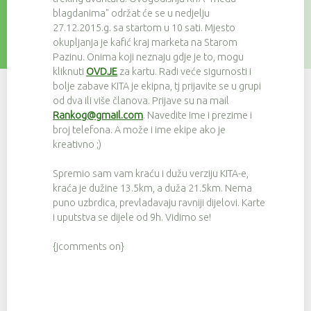
blagdanima" održat će se u nedjelju
27.12.2015.g. sa startom u 10 sati. Mjesto
okupljanja je kafić kraj marketa na Starom
Pazinu. Onima koji neznaju gdje je to, mogu
kliknuti
OVDJE
za kartu. Radi veće sigurnosti i
bolje zabave KITA je ekipna, tj prijavite se u grupi
od dva ili više članova. Prijave su na mail
Rankog@gmail.com
. Navedite Ime i prezime i
broj telefona. A može i ime ekipe ako je
kreativno ;)
Spremio sam vam kraću i dužu verziju KITA-e,
kraća je dužine 13.5km, a duža 21.5km. Nema
puno uzbrdica, prevladavaju ravniji dijelovi. Karte
i uputstva se dijele od 9h. Vidimo se!
{jcomments on}