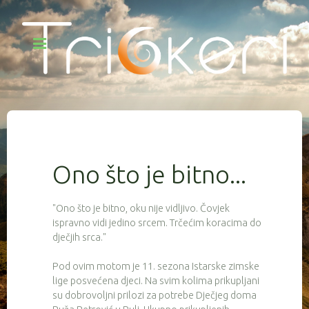
Ono što je bitno...
"Ono što je bitno, oku nije vidljivo. Čovjek
ispravno vidi jedino srcem. Trčećim koracima do
dječjih srca."
Pod ovim motom je 11. sezona Istarske zimske
lige posvećena djeci. Na svim kolima prikupljani
su dobrovoljni prilozi za potrebe Dječjeg doma