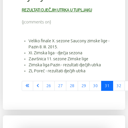
REZULTATI DJEČJIH UTRKA U TUPLJAKU
{jcomments on}
Veliko finale X. sezone Saucony zimske lige -
Pazin 8. III. 2015.
XI. Zimska liga - dječja sezona
Završnica 11. sezone Zimske lige
Zimska liga Pazin - rezultati dječjih utrka
ZL Poreč - rezultati dječjih utrka
26
27
28
29
30
31
32
Stranica 31 od 37