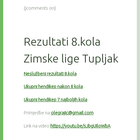
{jcomments on}
Rezultati 8.kola
Zimske lige Tupljak
Neslužbeni rezultati 8.kola
Ukupni hendikep nakon 8 kola
Ukupni hendikep 7 najboljih kola
Primjedbe na
olegrajic@gmail.com
Link na video:
https://youtu.be/sJbgUIloWbA