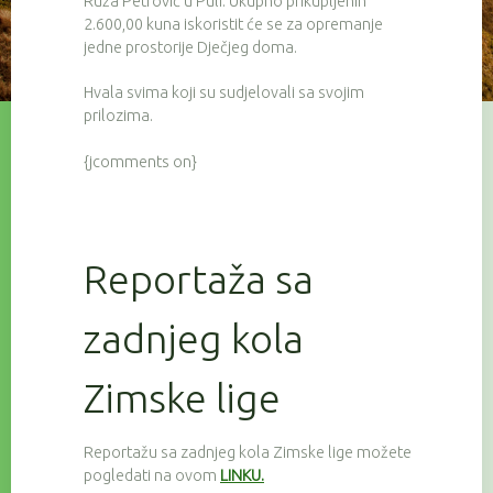
Ruža Petrović u Puli. Ukupno prikupljenih
2.600,00 kuna iskoristit će se za opremanje
jedne prostorije Dječjeg doma.
Hvala svima koji su sudjelovali sa svojim
prilozima.
{jcomments on}
Reportaža sa
zadnjeg kola
Zimske lige
Reportažu sa zadnjeg kola Zimske lige možete
pogledati na ovom
LINKU.