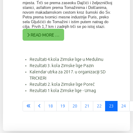
mjesta. Trči se prema zaseoku Dajčići i željezničkoj
stanici, asfaltom prema Tomažinima i Dolčanima,
novom makadamskom cestom kroz šumski dio Sv.
Petra prema tvornici mesne industrije Puris, preko
sela Gljušćići do Tomažini i istim putem natrag do
cilja. Prvih 1,7 km i zadnjih trči se po istoj stazi.
READ MORE …
Rezultati 4.kola Zimske lige u Medulinu
Rezultati 3. kola Zimske lige Pazin
Kalendar utrka za 2017. u organizaciji SD
TRICKERI
Rezultati 2. kola Zimske lige Poreč
Rezultati 1 kola Zimske lige - Umag
18
19
20
21
22
23
24
Stranica 23 od 37