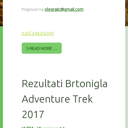
Prigovori na
olegrajic@gmail.com
DJEČJI REZULTATI
READ MORE …
Rezultati Brtonigla
Adventure Trek
2017