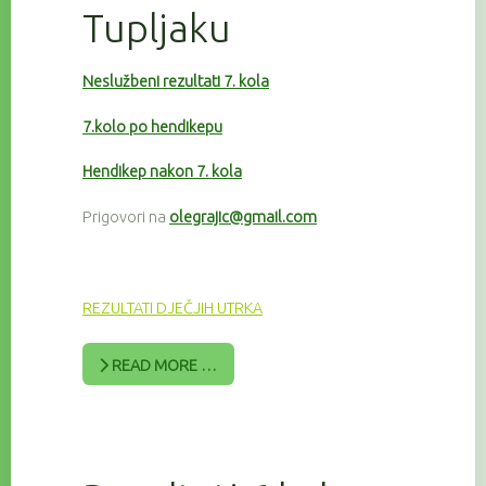
Tupljaku
Neslužbeni rezultati 7. kola
7.kolo po hendikepu
Hendikep nakon 7. kola
Prigovori na
olegrajic@gmail.com
REZULTATI DJEČJIH UTRKA
READ MORE …