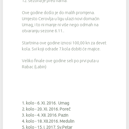
12. sezona je pred nama.
Ove godine došlo je do malih promjena.
Umjesto Cerovlja u ligu ulazi novi domaćin
Umag, i to ni manje ni više nego odmah na
otvaranju sezone 6.11..
Startnina ove godine iznosi 100,00 kn za devet
kola. Svi koji odrade 7.kola dobiti će majice.
Veliko finale ove godine seli po prvi puta u
Rabac (Labin)
1. kolo - 6. XI. 2016. Umag
2. kolo - 20. XI. 2016. Poreč
3. kolo - 4. XII. 2016. Pazin
4. kolo - 18. XII.2016. Medulin
5. kolo - 15. I. 2017. Sv.Petar