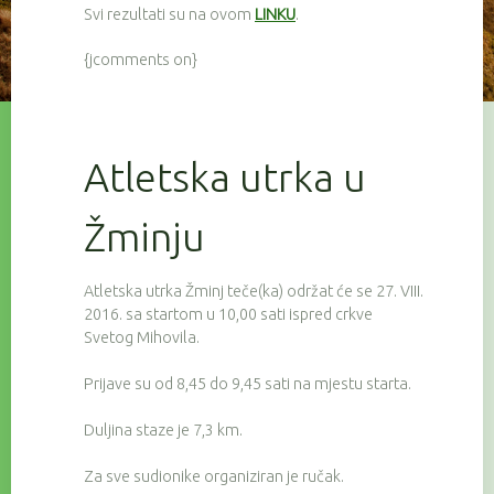
Svi rezultati su na ovom
LINKU
.
{jcomments on}
Atletska utrka u
Žminju
Atletska utrka Žminj teče(ka) održat će se 27. VIII.
2016. sa startom u 10,00 sati ispred crkve
Svetog Mihovila.
Prijave su od 8,45 do 9,45 sati na mjestu starta.
Duljina staze je 7,3 km.
Za sve sudionike organiziran je ručak.