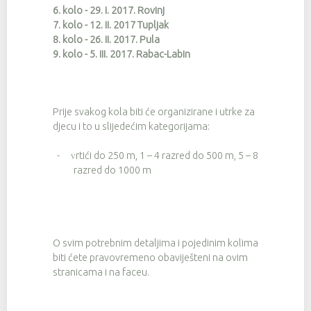
6. kolo - 29. I. 2017. Rovinj
7. kolo - 12. II. 2017 Tupljak
8. kolo - 26. II. 2017. Pula
9. kolo - 5. III. 2017. Rabac-Labin
Prije svakog kola biti će organizirane i utrke za
djecu i to u slijedećim kategorijama:
-
rtići do 250 m, 1 – 4 razred do 500 m, 5 – 8
V
razred do 1000 m
O svim potrebnim detaljima i pojedinim kolima
biti ćete pravovremeno obaviješteni na ovim
stranicama i na faceu.