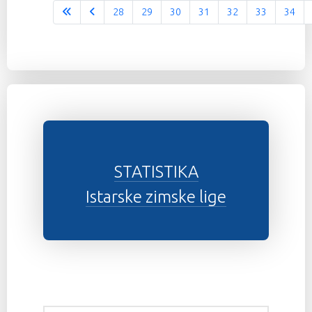
28
29
30
31
32
33
34
Stranica 37 od 37
STATISTIKA
Istarske zimske lige