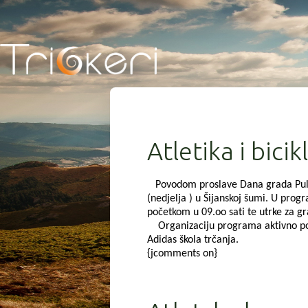
Atletika i bici
Povodom proslave Dana grada Pule, P
(nedjelja ) u Šijanskoj šumi. U prog
početkom u 09.oo sati te utrke za gra
Organizaciju programa aktivno poma
Adidas škola trčanja.
{jcomments on}