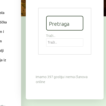
sta
tička
Pretraga
m i
Traži...
om
lji
a iz
Imamo 397 gostiju i nema članova
online