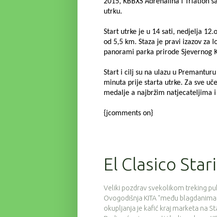
2015, KBBXS Adrenalina i Triatlon sa
utrku.
Start utrke je u 14 sati, nedjelja 
od 5,5 km.
Staza je pravi izazov za 
panorami parka prirode Sjevernog 
Start i cilj su na ulazu u Premantur
minuta prije starta utrke. Za sve u
medalje a najbržim natjecateljima i
{jcomments on}
El Clasico Star
Veliki pozdrav svekolikom treking puku
Ovogodišnja KITA "među blagdanima" o
okupljanja je kafić kraj marketa na S