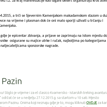
vez I.Ž. za kraj manifestacije kao lagani desert organiziraju kros atle
12.o4.2015, a trči se Sjevernim Kamenjakom makadamskom stazom u duž
lovce na vrijeme i plasman dok će oni malo sporiji uživati u trčanju i
Kamenjaka.
u gdje je epicentar zbivanja, a prijave se zaprimaju na istom mjestu d
česnike osigurane su majice utrke i ručak, najboljima po kategorijama
 natjecateljicama sponzorske nagrade.
i Pazin
! Stiglo je vrijeme i za el clasico Kvarnersko - Istarskih treking avantur
držat će se u nedjelju 27.12.2015.g. sa startom u 10 sati. Mjesto
tarom Pazinu. Onima koji neznaju gdje je to, mogu kliknuti
OVDJE
za kar