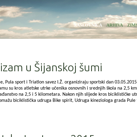
NASLOVNICA
ARHIVA
ZIM
klizam u Šijanskoj šumi
ula sport i Triatlon savez I.Ž. organiziraju sportski dan 03.05.2015
ramu su kros atletske utrke učenika osnovnih i srednjih škola na 2,5 km
đanstvo na 2,5 i 5 kilometara. Nakon njih slijede kros biciklističke ut
žu biciklistička udruga Bike spirit, Udruga kineziologa grada Pule 