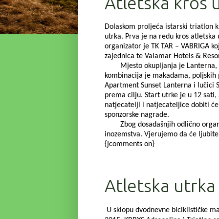
Atletska kros 
Dolaskom proljeća istarski triatlon 
utrka. Prva je na redu kros atletska
organizator je TK TAR – VABRIGA ko
zajednica te Valamar Hotels & Resor
Mjesto okupljanja je Lanterna, Val
kombinacija je makadama, poljskih p
Apartment Sunset Lanterna i lučic
prema cilju. Start utrke je u 12 sati
natjecatelji i natjecateljice dobiti
sponzorske nagrade.
Zbog dosadašnjih odlično organizir
inozemstva. Vjerujemo da će ljubitel
{jcomments on}
Atletska utrk
U sklopu dvodnevne biciklističke ma