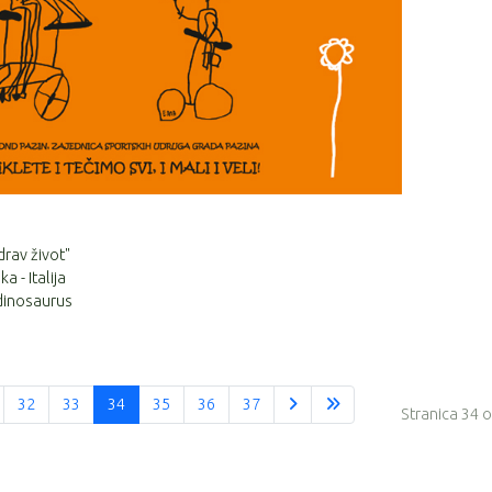
rav život"
 - Italija
 dinosaurus
32
33
34
35
36
37
Stranica 34 