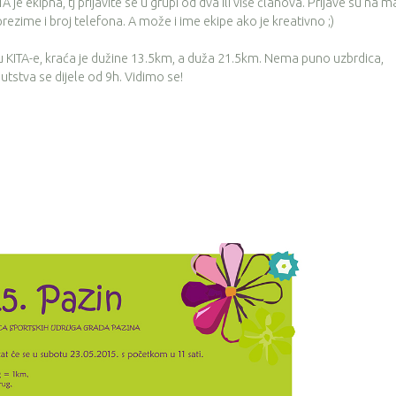
 je ekipna, tj prijavite se u grupi od dva ili više članova. Prijave su na ma
prezime i broj telefona. A može i ime ekipe ako je kreativno ;)
 KITA-e, kraća je dužine 13.5km, a duža 21.5km. Nema puno uzbrdica,
uputstva se dijele od 9h. Vidimo se!