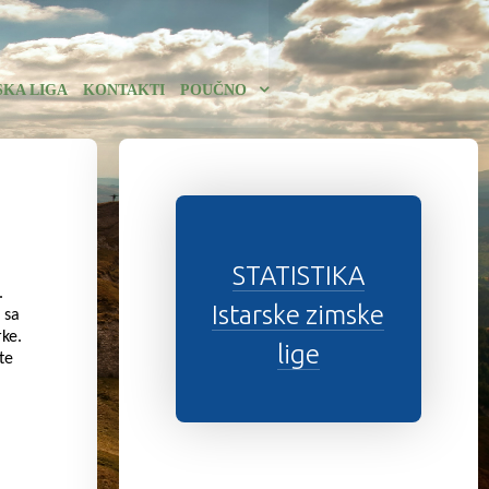
SKA LIGA
KONTAKTI
POUČNO
STATISTIKA
.
Istarske zimske
 sa
rke.
lige
te