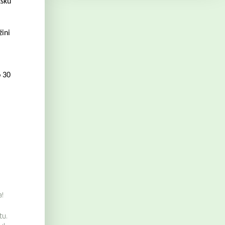
tsku
ini
o 30
a!
tu.