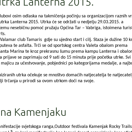
utrka Lanterna 2015.
klubovi osim odlaska na takmičenja počinju sa organizacijom raznih vr
 utrka Lanterna 2015. Utrka će se održati u nedjelju 29.03.2015. a
jemu nesebičnu pomoć pružaju Općina Tar – Vabriga, istoimena turis
ts.
amar club Tamaris gdje su ujedno start i cilj. Staza je dužine 10 k
uteva te asfalta. Trči se od sportskog centra Valeta obalom prema
i Santa Marina te kroz prekrasnu šumu prema kampu Lanterna i obal
, a prijave se zaprimaju od 9 sati do 15 minuta prije početka utrke. Svi
 će majicu za učestvovanje, pobjednici po kategorijama medalje, a najbo
anih utrka očekuje se mnoštvo domaćih natjecatelja te natjecatelj
ji trčanja u prirodi sa ovom utrkom doći na svoje.
a na Kamenjaku
nifestacije svjetskoga ranga,Outdoor festivala Kamenjak Rocky Trails