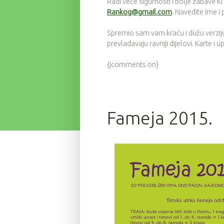
Radi veće sigurnosti i bolje zabave KITA
Rankog@gmail.com
. Navedite Ime i 
Spremio sam vam kraću i dužu verziju
prevladavaju ravniji dijelovi. Karte i 
{jcomments on}
Fameja 2015.