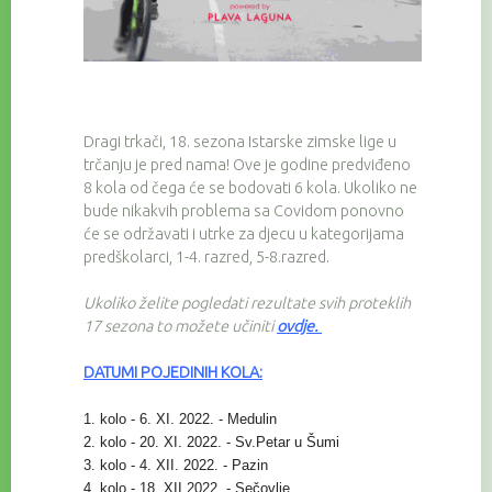
Dragi trkači, 18. sezona Istarske zimske lige u
trčanju je pred nama! Ove je godine predviđeno
8 kola od čega će se bodovati 6 kola. Ukoliko ne
bude nikakvih problema sa Covidom ponovno
će se održavati i utrke za djecu u kategorijama
predškolarci, 1-4. razred, 5-8.razred.
Ukoliko želite pogledati rezultate svih proteklih
17 sezona to možete učiniti
ovdje
.
DATUMI POJEDINIH KOLA:
1. kolo - 6. XI. 2022. - Medulin
2. kolo - 20. XI. 2022. - Sv.Petar u Šumi
3. kolo - 4. XII. 2022. - Pazin
4. kolo - 18. XII.2022. - Sečovlje