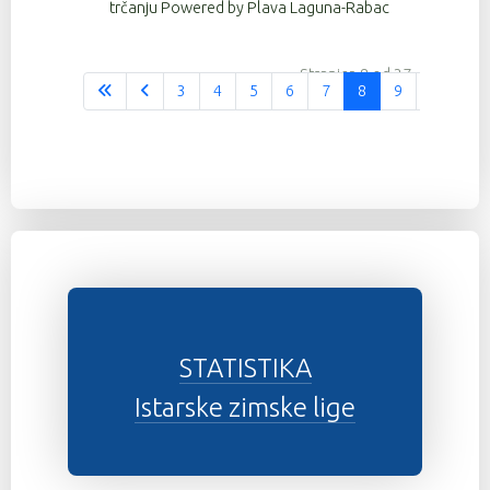
trčanju Powered by Plava Laguna-Rabac
Stranica 8 od 37
3
4
5
6
7
8
9
10
1
STATISTIKA
Istarske zimske lige