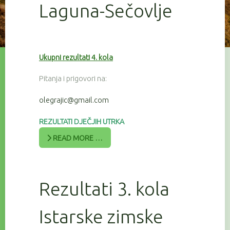
Laguna-Sečovlje
Ukupni rezultati 4. kola
Pitanja i prigovori na:
olegrajic@gmail.com
REZULTATI DJEČJIH UTRKA
READ MORE …
Rezultati 3. kola
Istarske zimske