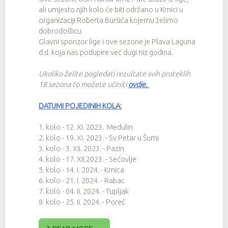
ali umjesto njih kolo će biti održano u Krnici u
organizaciji Roberta Buršića kojemu želimo
dobrodošlicu.
Glavni sponzor lige i ove sezone je Plava Laguna
d.d. koja nas podupire već dugi niz godina.
Ukoliko želite pogledati rezultate svih proteklih
18 sezona to možete učiniti
ovdje
.
DATUMI POJEDINIH KOLA:
1. kolo - 12. XI. 2023. Medulin
2. kolo - 19. XI. 2023. - Sv.Petar u Šumi
3. kolo - 3. XII. 2023. - Pazin
4. kolo - 17. XII.2023. - Sečovlje
5. kolo - 14. I. 2024. - Krnica
6. kolo - 21. I. 2024. - Rabac
7. kolo - 04. II. 2024. - Tupljak
8. kolo - 25. II. 2024. - Poreč