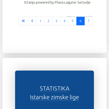
trčanju powered by Plava Laguna- Sečovlje
Stranica 6 od 37
1
2
3
4
5
6
7
8
9
STATISTIKA
Istarske zimske lige