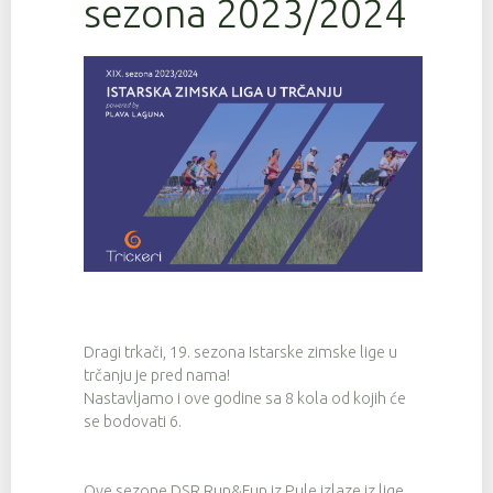
sezona 2023/2024
Dragi trkači, 19. sezona Istarske zimske lige u
trčanju je pred nama!
Nastavljamo i ove godine sa 8 kola od kojih će
se bodovati 6.
Ove sezone DSR Run&Fun iz Pule izlaze iz lige,