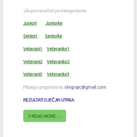
Ukupni rezultati po kategorijama:
Juniori
Juniorke
Seniori
Seniorke
Veterani1
Veteranke1
Veterani2
Veteranke2
Veterani3
Veteranke3
Pitanja i prigovori na:
olegrajic@gmail.com
REZULTATI DJEČJIH UTRKA
READ MORE …