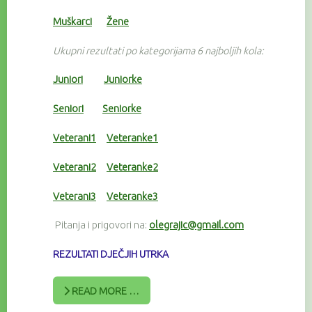
Muškarci
Žene
Ukupni rezultati po kategorijama 6 najboljih kola:
Juniori
Juniorke
Seniori
Seniorke
Veterani1
Veteranke1
Veterani2
Veteranke2
Veterani3
Veteranke3
Pitanja i prigovori na:
olegrajic@gmail.com
REZULTATI DJEČJIH UTRKA
READ MORE …