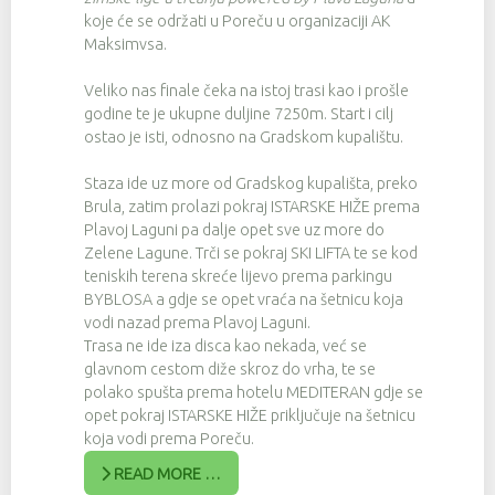
koje će se održati u Poreču u organizaciji AK
Maksimvsa.
Veliko nas finale čeka na istoj trasi kao i prošle
godine te je ukupne duljine 7250m. Start i cilj
ostao je isti, odnosno na Gradskom kupalištu.
Staza ide uz more od Gradskog kupališta, preko
Brula, zatim prolazi pokraj ISTARSKE HIŽE prema
Plavoj Laguni pa dalje opet sve uz more do
Zelene Lagune. Trči se pokraj SKI LIFTA te se kod
teniskih terena skreće lijevo prema parkingu
BYBLOSA a gdje se opet vraća na šetnicu koja
vodi nazad prema Plavoj Laguni.
Trasa ne ide iza disca kao nekada, već se
glavnom cestom diže skroz do vrha, te se
polako spušta prema hotelu MEDITERAN gdje se
opet pokraj ISTARSKE HIŽE priključuje na šetnicu
koja vodi prema Poreču.
READ MORE …