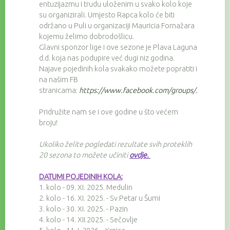
entuzijazmu i trudu uloženim u svako kolo koje
su organizirali. Umjesto Rapca kolo će biti
održano u Puli u organizaciji Mauricia Fornažara
kojemu želimo dobrodošlicu.
Glavni sponzor lige i ove sezone je Plava Laguna
d.d. koja nas podupire već dugi niz godina.
Najave pojedinih kola svakako možete popratiti i
na našim FB
stranicama:
https://www.facebook.com/groups/3257674
Pridružite nam se i ove godine u što većem
broju!
Ukoliko želite pogledati rezultate svih proteklih
20 sezona to možete učiniti
ovdje
.
DATUMI POJEDINIH KOLA:
1. kolo - 09. XI. 2025. Medulin
2. kolo - 16. XI. 2025. - Sv.Petar u Šumi
3. kolo - 30. XI. 2025. - Pazin
4. kolo - 14. XII.2025. - Sečovlje