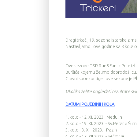
Dragi trkači, 19. sezona Istarske zims
Nastavljamo i ove godine sa 8 kola od
Ove sezone DSR Run&Fun iz Pule izlaze 
Buršića kojemu želimo dobrodošlicu.
Glavni sponzor lige i ove sezone je P
Ukoliko želite pogledati rezultate sv
DATUMI POJEDINIH KOLA:
1. kolo - 12. XI. 2023. Medulin
2. kolo - 19. XI. 2023. - Sv.Petar u Šum
3. kolo - 3. XII. 2023. - Pazin
4. kolo - 17. XII.2023. - Sečovlje