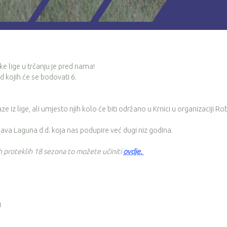
ke lige u trčanju je pred nama!
 kojih će se bodovati 6.
iz lige, ali umjesto njih kolo će biti održano u Krnici u organizaciji Ro
lava Laguna d.d. koja nas podupire već dugi niz godina.
ih proteklih 18 sezona to možete učiniti
ovdje
.
i