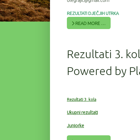
olegrajic@gmail.com
REZULTATI DJEČJIH UTRKA
READ MORE …
Rezultati 3. ko
Powered by Pl
Rezultati 3. kola
Ukupni rezultati
Juniorke