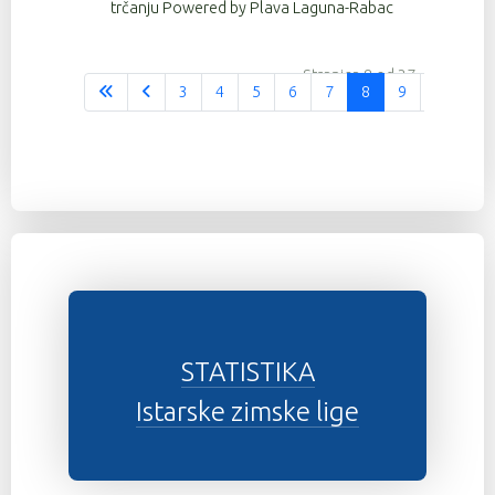
trčanju Powered by Plava Laguna-Rabac
Stranica 8 od 37
3
4
5
6
7
8
9
10
1
STATISTIKA
Istarske zimske lige