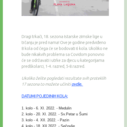
Dragi trkači, 18. sezona Istarske zimske lige u
trčanju je pred nama! Ove je godine predviđeno
8 kola od čega će se bodovati 6 kola. Ukoliko ne
bude nikakvih problema sa Covidom ponovno
će se održavati i utrke za djecu u kategorijama
predškolarci, 1-4. razred, 5-8.razred.
Ukoliko želite pogledati rezultate svih proteklih
17 sezona to možete učiniti
ovdje
.
DATUMI POJEDINIH KOLA:
1. kolo - 6. XI. 2022. - Medulin
2. kolo - 20. XI. 2022. - Sv.Petar u Šumi
3. kolo - 4. XII. 2022. - Pazin
4. kolo - 18. XII.2022. - Sečovlje