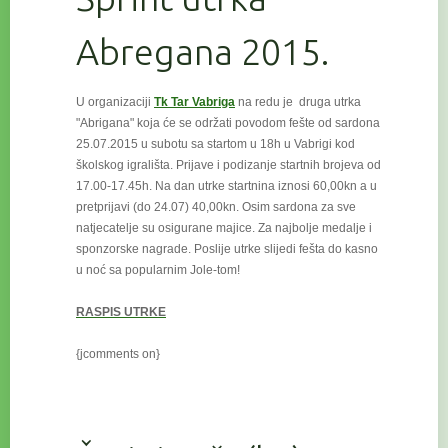
Abregana 2015.
U organizaciji
Tk Tar Vabriga
na redu je druga utrka
"Abrigana" koja će se održati povodom fešte od sardona
25.07.2015 u subotu
sa startom u 18h u Vabrigi kod
školskog igrališta. Prijave i podizanje startnih brojeva od
17.00-17.45h. Na dan utrke startnina iznosi 60,00kn a u
pretprijavi (do 24.07) 40,00kn. Osim sardona za sve
natjecatelje su osigurane majice. Za najbolje medalje i
sponzorske nagrade. Poslije utrke slijedi fešta do kasno
u noć sa popularnim Jole-tom!
RASPIS UTRKE
{jcomments on}