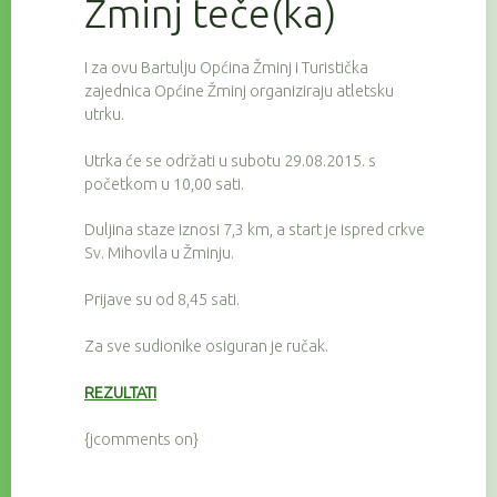
Žminj teče(ka)
I za ovu Bartulju Općina Žminj i Turistička
zajednica Općine Žminj organiziraju atletsku
utrku.
Utrka će se održati u subotu 29.08.2015. s
početkom u 10,00 sati.
Duljina staze iznosi 7,3 km, a start je ispred crkve
Sv. Mihovila u Žminju.
Prijave su od 8,45 sati.
Za sve sudionike osiguran je ručak.
REZULTATI
{jcomments on}