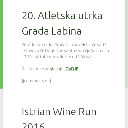
20. Atletska utrka
Grada Labina
20. Atletska utrka Grada Labina održat će se 13.
kolovoza 2016. godine sa startom dječje utrke u
17,30 sati i utrke za odrasle u 18,00 sati.
Raspis utrke pogledajte
OVDJE
.
{jcomments on}
Istrian Wine Run
2016