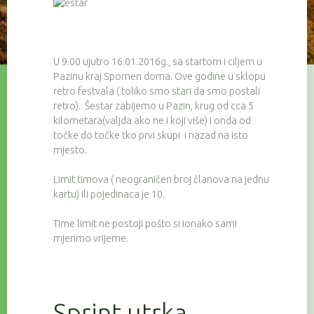
U 9.00 ujutro 16.01.2016g., sa startom i ciljem u
Pazinu kraj Spomen doma. Ove godine u sklopu
retro festvala ( toliko smo stari da smo postali
retro). Šestar zabijemo u Pazin, krug od cca 5
kilometara(valjda ako ne i koji više) i onda od
točke do točke tko prvi skupi i nazad na isto
mjesto.
Limit timova ( neograničen broj članova na jednu
kartu) ili pojedinaca je 10.
Time limit ne postoji pošto si ionako sami
mjerimo vrijeme.
Sprint utrka