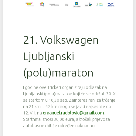
21. Volkswagen
Ljubljanski
(polu)maraton
I godine ove Trickeri organiziraju odlazak na
Ljubljanski (polu)maraton koji će se održati 30. X.
sa startom u 10,30 sati. Zainteresirani za trčanje
na 21 km ili 42 km mogu se javiti najkasnije do
12. VIII. na
emanuel.radolovic@gmail.com
.
Startnina iznosi 30,00 eura, a trošak prijevoza
autobusom bit će određen naknadno.