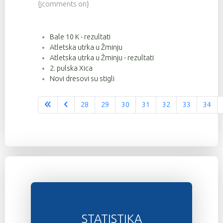
{jcomments on}
Bale 10 K - rezultati
Atletska utrka u Žminju
Atletska utrka u Žminju - rezultati
2. pulska Xica
Novi dresovi su stigli
28
29
30
31
32
33
34
Stranica 36 od 37
STATISTIKA