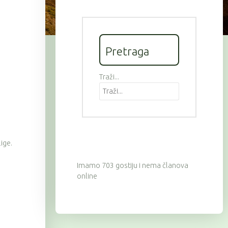
Pretraga
Traži...
lige.
Imamo 703 gostiju i nema članova
online