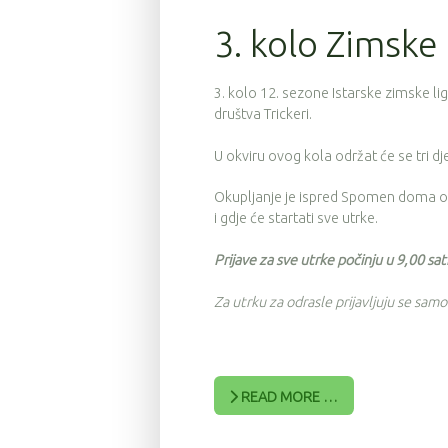
3. kolo Zimske l
3. kolo 12. sezone Istarske zimske li
društva Trickeri.
U okviru ovog kola održat će se tri dje
Okupljanje je ispred Spomen doma od
i gdje će startati sve utrke.
Prijave za sve utrke počinju u 9,00 sati
Za utrku za odrasle prijavljuju se samo
READ MORE …