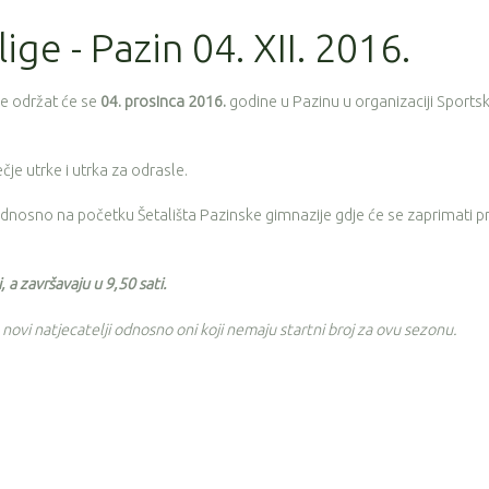
ige - Pazin 04. XII. 2016.
ge održat će se
04. prosinca 2016.
godine u Pazinu u organizaciji Sports
čje utrke i utrka za odrasle.
nosno na početku Šetališta Pazinske gimnazije gdje će se zaprimati pr
, a završavaju u 9,50 sati.
 novi natjecatelji odnosno oni koji nemaju startni broj za ovu sezonu.