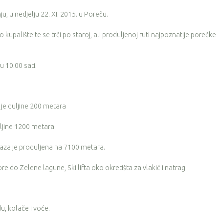
ju, u nedjelju 22. XI. 2015. u Poreču.
 kupalište te se trči po staroj, ali produljenoj ruti najpoznatije porečke
u 10.00 sati.
 je duljine 200 metara
duljine 1200 metara
staza je produljena na 7100 metara.
e do Zelene lagune, Ski lifta oko okretišta za vlakić i natrag.
u, kolače i voće.