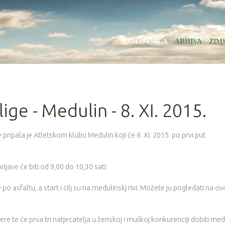
NASLOVNICA
ARHIVA
ZIM
lige - Medulin - 8. XI. 2015.
pripala je Atletskom klubu Medulin koji će 8. XI. 2015. po prvi put
rijave će biti od 9,00 do 10,30 sati.
po asfaltu, a start i cilj su na medulinskj rivi. Možete ju pogledati na o
jere te će prva tri natjecatelja u ženskoj i muškoj konkurenciji dobiti med