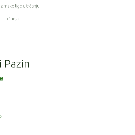
 zimske lige u trčanju.
ji trčanja.
i Pazin
ge
o