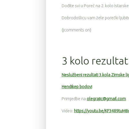
Dođite svi u Poreč na 2. kolo Istarske
Dobrodošlicu vam žele porečki ljubitel
{jcomments on}
3 kolo rezultat
Neslužbeni rezultati 3.kola Zimske li
Hendikep bodovi
Primjedbe na
olegrajic@gmail.com
Video:
https://youtu.be/KF3489tuM8