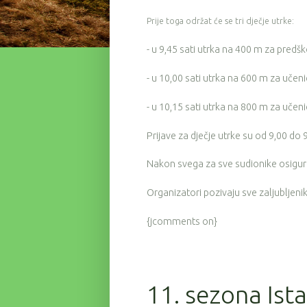
Prije toga održat će se tri dječje utrke:
- u 9,45 sati utrka na 400 m za predšk
- u 10,00 sati utrka na 600 m za učen
- u 10,15 sati utrka na 800 m za uče
Prijave za dječje utrke su od 9,00 do 9
Nakon svega za sve sudionike osigura
Organizatori pozivaju sve zaljubljeni
{jcomments on}
11. sezona Ista