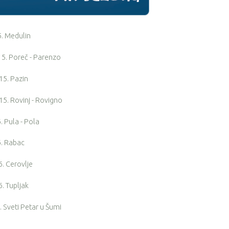
Medulin
oreč - Parenzo
 Pazin
ovinj - Rovigno
la - Pola
Rabac
erovlje
upljak
ti Petar u Šumi