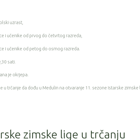
olski uzrast,
ice i učenike od prvog do četvrtog razreda,
nice i učenike od petog do osmog razreda.
,30 sati.
na je okrjepa.
ke u trčanje da dođu u Medulin na otvaranje 11. sezone Istarske zimske 
rske zimske lige u trčanju