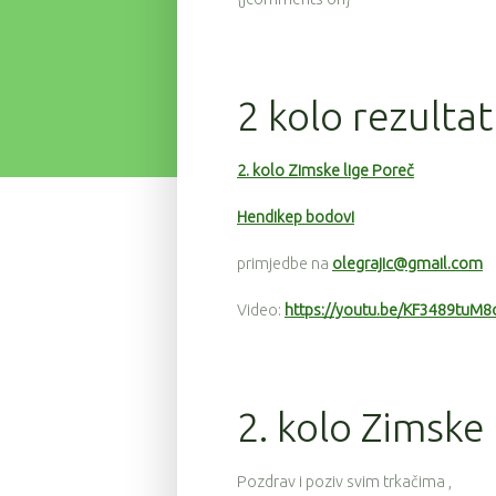
2 kolo rezultat
2. kolo Zimske lige Poreč
Hendikep bodovi
primjedbe na
olegrajic@gmail.com
Video:
https://youtu.be/KF3489tuM8
2. kolo Zimske 
Pozdrav i poziv svim trkačima ,