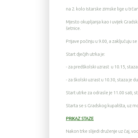
na 2. kolo Istarske zimske lige u trčan
Mjesto okupljanja kao i uvijek Gradsko
šetnice.
Prijave počinju u 9.00, a zaključuju se 
Start dječjih utrka je:
- za predškolski uzrast u 10.15, staza
- za školski uzrast u 10.30, staza je 
Start utrke za odrasle je 11.00 sati, 
Starta se s Gradskog kupališta, uz mor
PRIKAZ STAZE
Nakon trke slijedi druženje uz čaj, vod