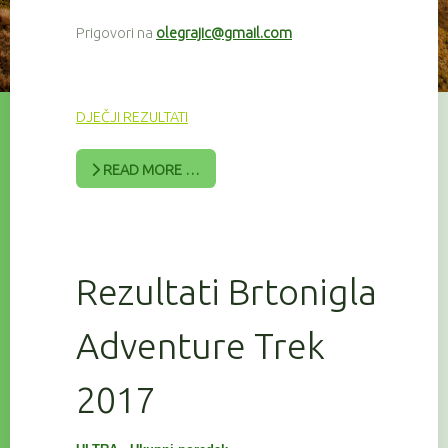
Prigovori na
olegrajic@gmail.com
DJEČJI REZULTATI
READ MORE …
Rezultati Brtonigla
Adventure Trek
2017