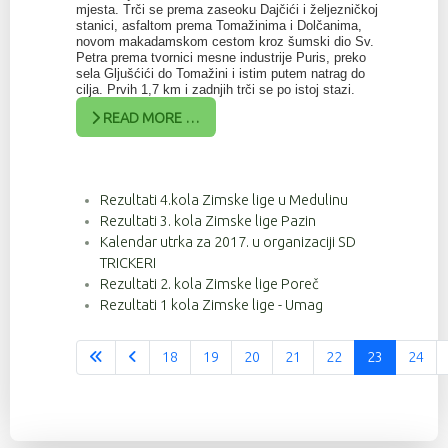
mjesta. Trči se prema zaseoku Dajčići i željezničkoj
stanici, asfaltom prema Tomažinima i Dolčanima,
novom makadamskom cestom kroz šumski dio Sv.
Petra prema tvornici mesne industrije Puris, preko
sela Gljušćići do Tomažini i istim putem natrag do
cilja. Prvih 1,7 km i zadnjih trči se po istoj stazi.
READ MORE …
Rezultati 4.kola Zimske lige u Medulinu
Rezultati 3. kola Zimske lige Pazin
Kalendar utrka za 2017. u organizaciji SD
TRICKERI
Rezultati 2. kola Zimske lige Poreč
Rezultati 1 kola Zimske lige - Umag
18
19
20
21
22
23
24
Stranica 23 od 37