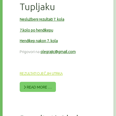
Tupljaku
Neslužbeni rezultati 7. kola
7.kolo po hendikepu
Hendikep nakon 7. kola
Prigovori na
olegrajic@gmail.com
REZULTATI DJEČJIH UTRKA
READ MORE …