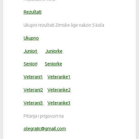
Rezultati
Ukupni rezultati Zimske lige nakon 5 kola
Ukupno
Juniori
Juniorke
Seniori
Seniorke
Veterani1
Veteranke1
Veterani2
Veteranke2
Veterani3
Veteranke3
Pitanja i prigovori na
olegrajic@gmail.com