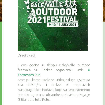
Dragi trkači,
i ove godine u sklopu Bale/Valle outdoor
festivala SD Trickeri organiziraju utrku
6
Fortresses Run
.
Start je u kampu Kolone. Utrka je duga 7,5km sa
cca +95m/nv i obilazi 6 impresivnih
Austrougarskih tvrđava koje su svojevremeno
bile dio ogromne obrambene strukture koja je
štitila ratnu luku Pulu.