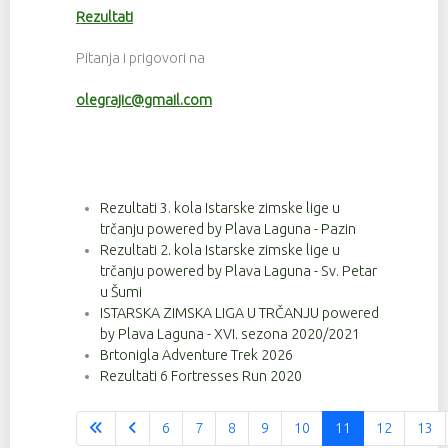
Rezultati
Pitanja i prigovori na
olegrajic@gmail.com
Rezultati 3. kola Istarske zimske lige u
trčanju powered by Plava Laguna - Pazin
Rezultati 2. kola Istarske zimske lige u
trčanju powered by Plava Laguna - Sv. Petar
u Šumi
ISTARSKA ZIMSKA LIGA U TRČANJU powered
by Plava Laguna - XVI. sezona 2020/2021
Brtonigla Adventure Trek 2026
Rezultati 6 Fortresses Run 2020
6
7
8
9
10
11
12
13
Stranica 11 od 37