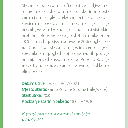
Staza će po svom profilu biti zanimljiva trail
runnerima s obzirom na to da ima dosta
zanimljivih single trek-ova, ali isto tako i
klasičnim cestovnim trkačima jer nije
prezahtjevna ni terenom, dužinom niti visinskim
profilom. Ruta se sastoji od 40% makadama,
40% šumskih i poljskih puteva te 20% single trek-
a. Ono što stazu čini jedinstvenom jesu
spektakularni pogledi koji se sa raznih pozicija
pružaju na Jadransko more, od Pule do Rovinja
a sve to uz zalazak sunca, naravno, ukoliko ne
pljusne kiša.
Datum utrke:
petak,
09/07/2021
Mjesto starta:
kamp Kolone (općina Bale/Valle)
Start utrke:
20:00
Podizanje startnih paketa:
18:00 – 19:30
Prijave/uplate su otvorene do nedjelje
04/07/2021