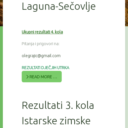
Laguna-Sečovlje
Ukupni rezultati 4. kola
Pitanja i prigovori na:
olegrajic@gmail.com
REZULTATI DJEČJIH UTRKA
READ MORE …
Rezultati 3. kola
Istarske zimske