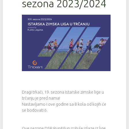
sezona 2023/2024
Dragi trkači, 19. sezona Istarske zimske lige u
trčanju je pred nama!
Nastavljamo i ove godine sa 8 kola od kojih će
se bodovati 6.
Ove sezone DSR Run&Fun iz Pule izlaze iz lige,