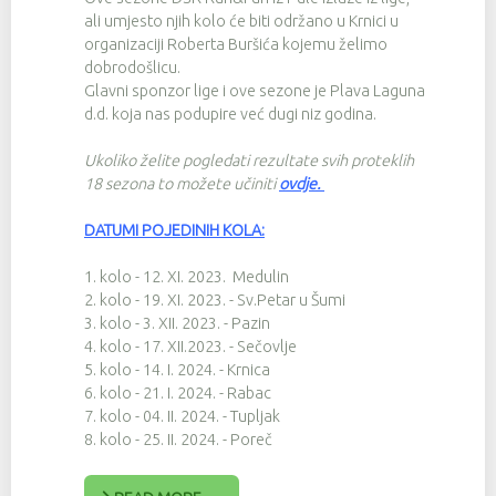
ali umjesto njih kolo će biti održano u Krnici u
organizaciji Roberta Buršića kojemu želimo
dobrodošlicu.
Glavni sponzor lige i ove sezone je Plava Laguna
d.d. koja nas podupire već dugi niz godina.
Ukoliko želite pogledati rezultate svih proteklih
18 sezona to možete učiniti
ovdje
.
DATUMI POJEDINIH KOLA:
1. kolo - 12. XI. 2023. Medulin
2. kolo - 19. XI. 2023. - Sv.Petar u Šumi
3. kolo - 3. XII. 2023. - Pazin
4. kolo - 17. XII.2023. - Sečovlje
5. kolo - 14. I. 2024. - Krnica
6. kolo - 21. I. 2024. - Rabac
7. kolo - 04. II. 2024. - Tupljak
8. kolo - 25. II. 2024. - Poreč