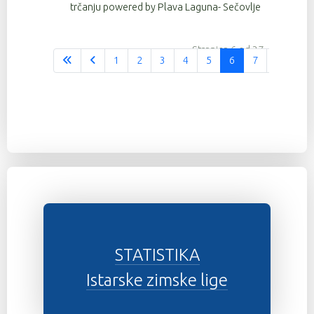
trčanju powered by Plava Laguna- Sečovlje
Stranica 6 od 37
1
2
3
4
5
6
7
8
9
STATISTIKA
Istarske zimske lige