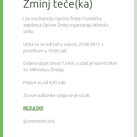
Žminj teče(ka)
I za ovu Bartulju Općina Žminj i Turistička
zajednica Općine Žminj organiziraju atletsku
utrku.
Utrka će se održati u subotu 29.08.2015. s
početkom u 10,00 sati.
Duljina staze iznosi 7,3 km, a start je ispred crkve
Sv. Mihovila u Žminju.
Prijave su od 8,45 sati.
Za sve sudionike osiguran je ručak.
REZULTATI
{jcomments on}