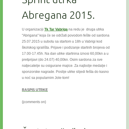
Abregana 2015.
U organizaciji
Tk Tar Vabriga
na redu je druga utrka
"Abrigana" koja će se održati povodom fešte od sardona
25.07.2015 u subotu
sa startom u 18h u Vabrigi kod
školskog igrališta. Prijave i podizanje startnih brojeva od
17.00-17.45h. Na dan utrke startnina iznosi 60,00kn a u
pretprijavi (do 24.07) 40,00kn. Osim sardona za sve
natjecatelje su osigurane majice. Za najbolje medalje i
sponzorske nagrade. Poslije utrke slijedi fešta do kasno
u noć sa popularnim Jole-tom!
RASPIS UTRKE
{jcomments on}