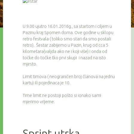
U 9.00 ujutro 16.01.2016g., sa startom i ciljem u
Pazinu kraj Spomen doma. Ove godine u sklopu
retro festvala ( toliko smo stari da smo postali
retro). Šestar zabijemo u Pazin, krug od cca 5
kilometara(valjda ako ne i koji više) i onda od
točke do točke tko prvi skupi i nazad na isto
mjesto.
Limit timova ( neograničen broj članova na jednu
kartu) ili pojedinaca je 10.
Time limit ne postoji pošto si ionako sami
mjerimo vrijeme.
Sprint utrka