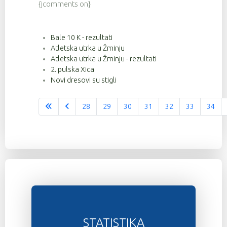
{jcomments on}
Bale 10 K - rezultati
Atletska utrka u Žminju
Atletska utrka u Žminju - rezultati
2. pulska Xica
Novi dresovi su stigli
28
29
30
31
32
33
34
Stranica 36 od 37
STATISTIKA