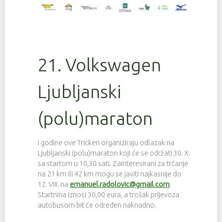
21. Volkswagen
Ljubljanski
(polu)maraton
I godine ove Trickeri organiziraju odlazak na
Ljubljanski (polu)maraton koji će se održati 30. X.
sa startom u 10,30 sati. Zainteresirani za trčanje
na 21 km ili 42 km mogu se javiti najkasnije do
12. VIII. na
emanuel.radolovic@gmail.com
.
Startnina iznosi 30,00 eura, a trošak prijevoza
autobusom bit će određen naknadno.