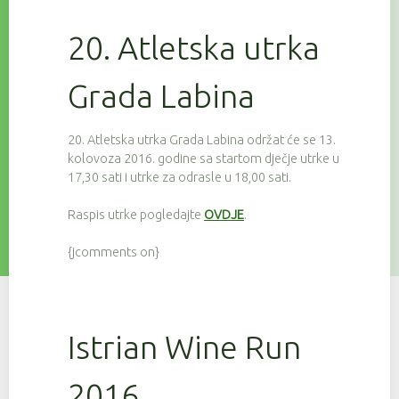
20. Atletska utrka
Grada Labina
20. Atletska utrka Grada Labina održat će se 13.
kolovoza 2016. godine sa startom dječje utrke u
17,30 sati i utrke za odrasle u 18,00 sati.
Raspis utrke pogledajte
OVDJE
.
{jcomments on}
Istrian Wine Run
2016