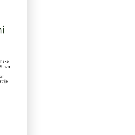
mi
imske
 Staza
tom
trije