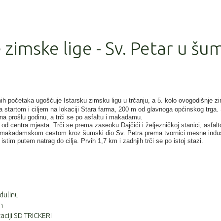
e zimske lige - Sv. Petar u šu
h početaka ugošćuje Istarsku zimsku ligu u trčanju, a 5. kolo ovogodišnje z
 sa startom i ciljem na lokaciji Stara farma, 200 m od glavnoga općinskog trga.
na prošlu godinu, a trči se po asfaltu i makadamu.
m od centra mjesta. Trči se prema zaseoku Dajčići i željezničkoj stanici, asfal
akadamskom cestom kroz šumski dio Sv. Petra prema tvornici mesne indus
istim putem natrag do cilja. Prvih 1,7 km i zadnjih trči se po istoj stazi.
dulinu
n
aciji SD TRICKERI