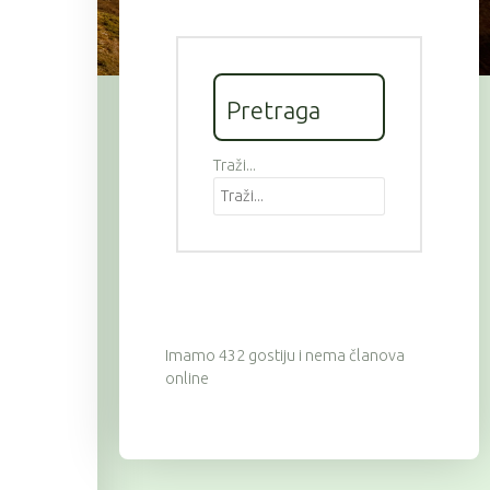
Pretraga
Traži...
Imamo 432 gostiju i nema članova
online