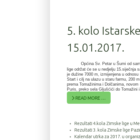
5. kolo Istarsk
15.01.2017.
Općina Sv. Petar u Šumi od sami
lige održat će se u nedjelju 15.siječnja
je dužine 7000 m, izmijenjena u odnosu 
Start i cilj na ulazu u staru farmu, 200 
prema Tomažinima i Dolčanima, novom m
Puris, preko sela Gljušćići do Tomažini i 
READ MORE …
Rezultati 4.kola Zimske lige u Me
Rezultati 3. kola Zimske lige Pazi
Kalendar utrka za 2017. u organiz