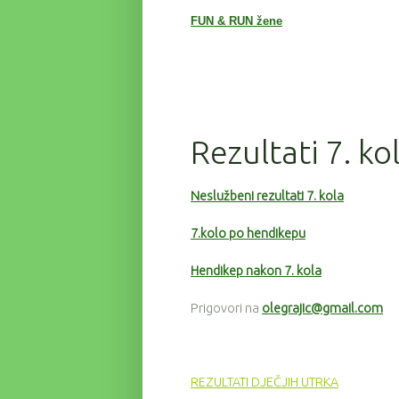
FUN & RUN žene
Rezultati 7. ko
Neslužbeni rezultati 7. kola
7.kolo po hendikepu
Hendikep nakon 7. kola
Prigovori na
olegrajic@gmail.com
REZULTATI DJEČJIH UTRKA