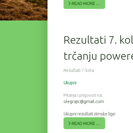
READ MORE …
Rezultati 7. ko
trčanju powere
Rezultati 7. kola:
Ukupni
Pitanja i prigovori na:
olegrajic@gmail.com
Ukupni rezultati zimske lige:
READ MORE …