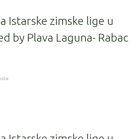
la Istarske zimske lige u
ed by Plava Laguna- Rabac
kola:
la Istarske zimske lige u