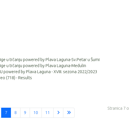
 lige u trčanju powered by Plava Laguna-Sv.Petar u Šumi
 lige u trčanju powered by Plava Laguna-Medulin
 powered by Plava Laguna - XVIII. sezona 2022/2023
eo (718) - Results
Stranica 7 
7
8
9
10
11