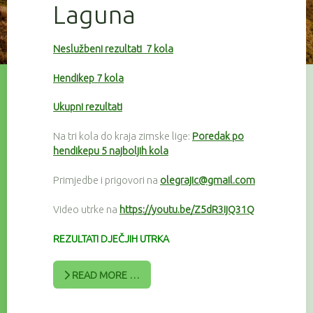
Laguna
Neslužbeni rezultati 7 kola
Hendikep 7 kola
Ukupni rezultati
Na tri kola do kraja zimske lige:
Poredak po
hendikepu 5 najboljih kola
Primjedbe i prigovori na
olegrajic@gmail.com
Video utrke na
https://youtu.be/Z5dR3IjQ31Q
REZULTATI DJEČJIH UTRKA
READ MORE …