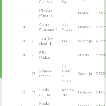
Petrizzo
Buja
Miroslav
7
20
Hrvatska
4:34:3
Maršanić
Goran
A. K.
8
10
Hrvatska
4:38:3
Poznanović
Plitvice
Tomislav
9
25
TKA
Slovenija
4:39:2
Klančnik
Ritter
10
24
Austria
4:56:0
Markus
ŠD
Veljano
TEKAČI
11
28
Slovenija
5:56:5
Brnobič
Z
OBALE
Gordan
Torpedo
12
11
Hrvatska
6:10:1
Deluka
runners
Nikola
13
21
Croatia
6:14:2