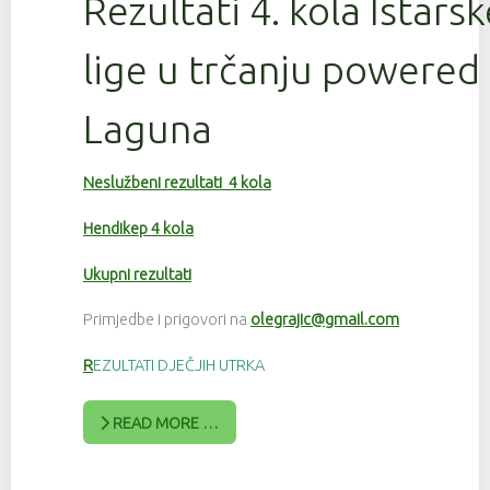
Rezultati 4. kola Istars
lige u trčanju powered
Laguna
Neslužbeni rezultati 4 kola
Hendikep 4 kola
Ukupni rezultati
Primjedbe i prigovori na
olegrajic@gmail.com
R
EZULTATI DJEČJIH UTRKA
READ MORE …