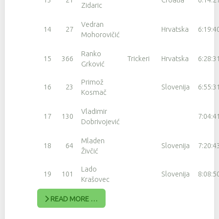
Zidaric
Vedran
14
27
Hrvatska
6:19:4
Mohorovičić
Ranko
15
366
Trickeri
Hrvatska
6:28:3
Grković
Primož
16
23
Slovenija
6:55:3
Kosmač
Vladimir
17
130
7:04:4
Dobrivojević
Mladen
18
64
Slovenija
7:20:4
Živčić
Lado
19
101
Slovenija
8:08:5
Krašovec
READ MORE …