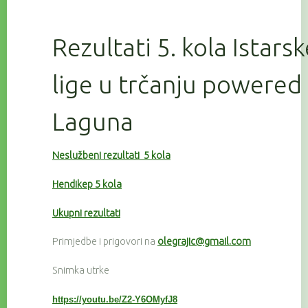
Rezultati 5. kola Istars
lige u trčanju powered
Laguna
Neslužbeni rezultati 5 kola
Hendikep 5 kola
Ukupni rezultati
Primjedbe i prigovori na
olegrajic@gmail.com
Snimka utrke
https://youtu.be/Z2-Y6OMyfJ8