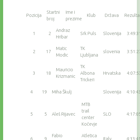
Startni
Ime i
Pozicija
Klub
Država
Rezulta
broj
prezime
Andraz
1
2
Srk Puls
Slovenija
3:49:3
Hribar
Matic
TK
2
17
slovenia
3:51:2
Modic
Ljubljana
TK
Mauricio
3
18
Albona
Hrvatska
4:07:5
Krizmanic
Trickeri
4
19
Miha Škulj
Slovenija
4:10:4
MTB
trail
5
5
Aleš Rijavec
SLO
4:17:0
center
Kočevje
Fabio
Atletica
6
9
Italy
4:33:4