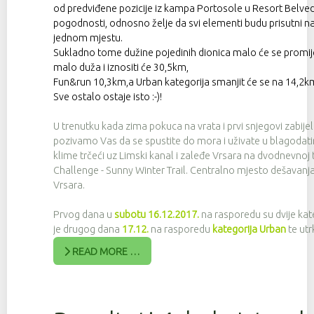
od predviđene pozicije iz kampa Portosole u Resort Belved
pogodnosti, odnosno želje da svi elementi budu prisutni n
jednom mjestu.
Sukladno tome dužine pojedinih dionica malo će se promijen
malo duža i iznositi će 30,5km,
Fun&run 10,3km,a Urban kategorija smanjit će se na 14,2k
Sve ostalo ostaje isto :-)!
U trenutku kada zima pokuca na vrata i prvi snjegovi zabije
pozivamo Vas da se spustite do mora i uživate u blagoda
klime trčeći uz Limski kanal i zaleđe Vrsara na dvodnevnoj 
Challenge - Sunny Winter Trail. Centralno mjesto dešavanja
Vrsara.
Prvog dana u
subotu 16.12.2017.
na rasporedu su dvije kate
je drugog dana
17.12.
na rasporedu
kategorija Urban
te utr
READ MORE …