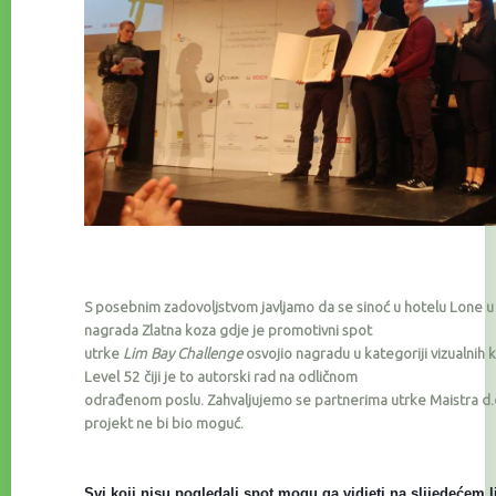
S posebnim zadovoljstvom javljamo da se sinoć u hotelu Lone u 
nagrada Zlatna koza gdje je promotivni spot
utrke
Lim Bay Challenge
osvojio nagradu u kategoriji vizualnih k
Level 52 čiji je to autorski rad na odličnom
odrađenom poslu. Zahvaljujemo se partnerima
utrke Maistra d.
projekt ne bi bio moguć.
Svi koji nisu pogledali spot mogu ga vidjeti na slijedećem l