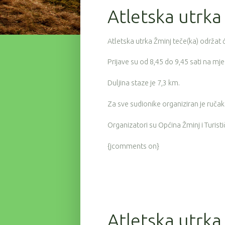
Atletska utrka
Atletska utrka Žminj teče(ka) održat ć
Prijave su od 8,45 do 9,45 sati na mje
Duljina staze je 7,3 km.
Za sve sudionike organiziran je ručak
Organizatori su Općina Žminj i Turist
{jcomments on}
Atletska utrka 