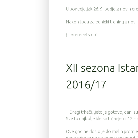
U ponedjeljak 26. 9. podjela novih d
Nakon toga zajednički trening u nov
{jcomments on}
XII sezona Ista
2016/17
Dragi trkači, ljeto je gotovo, dani su
Sve to najbolje ide sa trčanjem. 12. 
Ove godine došlo je do malih promjen