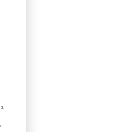
ti.
še