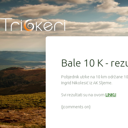
Bale 10 K - rez
Pobjednik utrke na 10 km održane 10. 
Ingrid Nikolesić iz AK Sljeme.
Svi rezultati su na ovom
LINKU
.
{jcomments on}