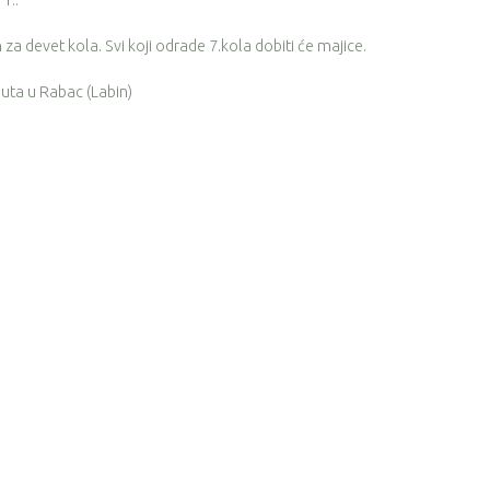
1..
za devet kola. Svi koji odrade 7.kola dobiti će majice.
puta u Rabac (Labin)