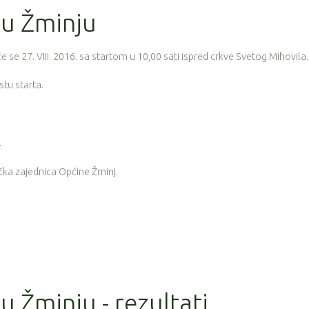
 u Žminju
e se 27. VIII. 2016. sa startom u 10,00 sati ispred crkve Svetog Mihovila.
stu starta.
.
ička zajednica Općine Žminj.
u Žminju - rezultati