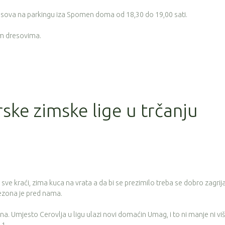
resova na parkingu iza Spomen doma od 18,30 do 19,00 sati.
im dresovima.
rske zimske lige u trčanju
 sve kraći, zima kuca na vrata a da bi se prezimilo treba se dobro zagrija
sezona je pred nama.
a. Umjesto Cerovlja u ligu ulazi novi domaćin Umag, i to ni manje ni vi