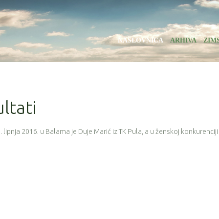
NASLOVNICA
ARHIVA
ZIM
ultati
lipnja 2016. u Balama je Duje Marić iz TK Pula, a u ženskoj konkurenciji