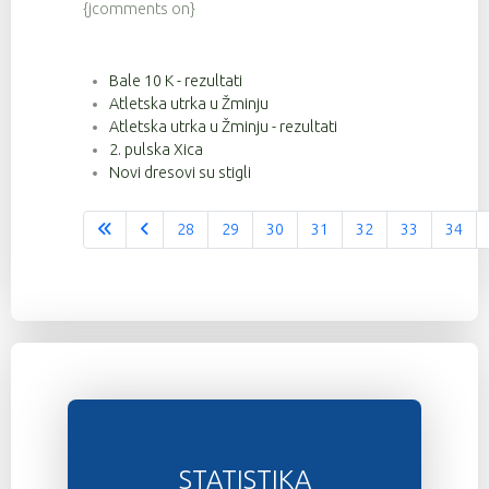
{jcomments on}
Bale 10 K - rezultati
Atletska utrka u Žminju
Atletska utrka u Žminju - rezultati
2. pulska Xica
Novi dresovi su stigli
28
29
30
31
32
33
34
Stranica 36 od 37
STATISTIKA