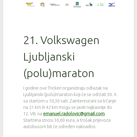
21. Volkswagen
Ljubljanski
(polu)maraton
I godine ove Trickeri organiziraju odlazak na
Ljubljanski (polu)maraton koji će se održati 30. X.
sa startom u 10,30 sati. Zainteresirani za trčanje
na 21 km ili 42 km mogu se javiti najkasnije do
12. VIII. na
emanuel.radolovic@gmail.com
.
Startnina iznosi 30,00 eura, a trošak prijevoza
autobusom bit će određen naknadno.