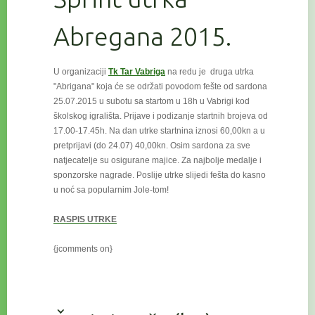
Abregana 2015.
U organizaciji
Tk Tar Vabriga
na redu je druga utrka
"Abrigana" koja će se održati povodom fešte od sardona
25.07.2015 u subotu
sa startom u 18h u Vabrigi kod
školskog igrališta. Prijave i podizanje startnih brojeva od
17.00-17.45h. Na dan utrke startnina iznosi 60,00kn a u
pretprijavi (do 24.07) 40,00kn. Osim sardona za sve
natjecatelje su osigurane majice. Za najbolje medalje i
sponzorske nagrade. Poslije utrke slijedi fešta do kasno
u noć sa popularnim Jole-tom!
RASPIS UTRKE
{jcomments on}