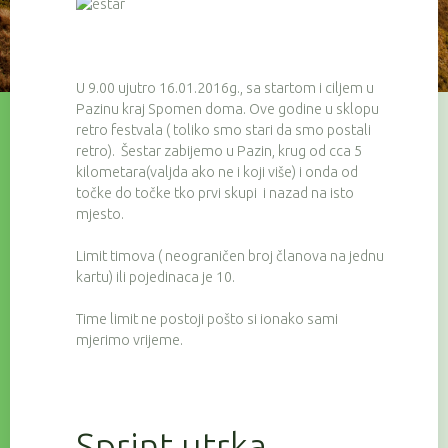
U 9.00 ujutro 16.01.2016g., sa startom i ciljem u
Pazinu kraj Spomen doma. Ove godine u sklopu
retro festvala ( toliko smo stari da smo postali
retro). Šestar zabijemo u Pazin, krug od cca 5
kilometara(valjda ako ne i koji više) i onda od
točke do točke tko prvi skupi i nazad na isto
mjesto.
Limit timova ( neograničen broj članova na jednu
kartu) ili pojedinaca je 10.
Time limit ne postoji pošto si ionako sami
mjerimo vrijeme.
Sprint utrka