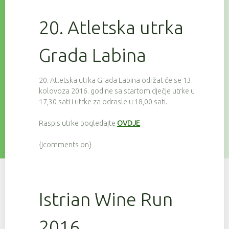
20. Atletska utrka
Grada Labina
20. Atletska utrka Grada Labina održat će se 13.
kolovoza 2016. godine sa startom dječje utrke u
17,30 sati i utrke za odrasle u 18,00 sati.
Raspis utrke pogledajte
OVDJE
.
{jcomments on}
Istrian Wine Run
2016