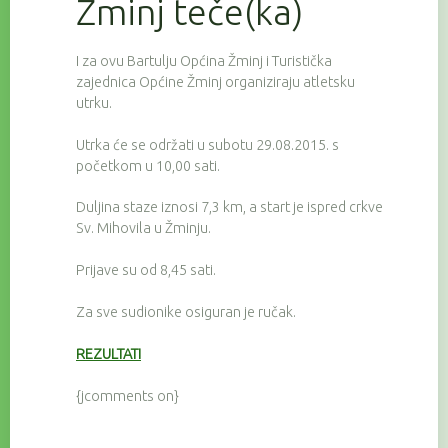
Žminj teče(ka)
I za ovu Bartulju Općina Žminj i Turistička
zajednica Općine Žminj organiziraju atletsku
utrku.
Utrka će se održati u subotu 29.08.2015. s
početkom u 10,00 sati.
Duljina staze iznosi 7,3 km, a start je ispred crkve
Sv. Mihovila u Žminju.
Prijave su od 8,45 sati.
Za sve sudionike osiguran je ručak.
REZULTATI
{jcomments on}