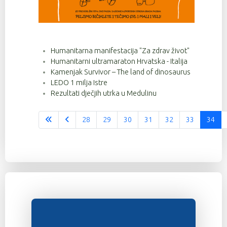
Humanitarna manifestacija "Za zdrav život"
Humanitarni ultramaraton Hrvatska - Italija
Kamenjak Survivor – The land of dinosaurus
LEDO 1 milja Istre
Rezultati dječjih utrka u Medulinu
28
29
30
31
32
33
34
Stranica 34 od 37