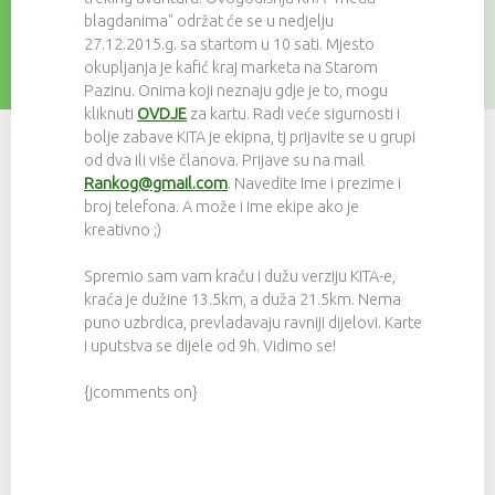
blagdanima" održat će se u nedjelju
27.12.2015.g. sa startom u 10 sati. Mjesto
okupljanja je kafić kraj marketa na Starom
Pazinu. Onima koji neznaju gdje je to, mogu
kliknuti
OVDJE
za kartu. Radi veće sigurnosti i
bolje zabave KITA je ekipna, tj prijavite se u grupi
od dva ili više članova. Prijave su na mail
Rankog@gmail.com
. Navedite Ime i prezime i
broj telefona. A može i ime ekipe ako je
kreativno ;)
Spremio sam vam kraću i dužu verziju KITA-e,
kraća je dužine 13.5km, a duža 21.5km. Nema
puno uzbrdica, prevladavaju ravniji dijelovi. Karte
i uputstva se dijele od 9h. Vidimo se!
{jcomments on}