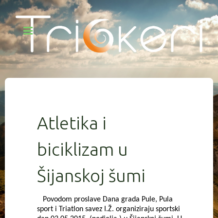
Atletika i
biciklizam u
Šijanskoj šumi
Povodom proslave Dana grada Pule, Pula
sport i Triatlon savez I.Ž. organiziraju sportski