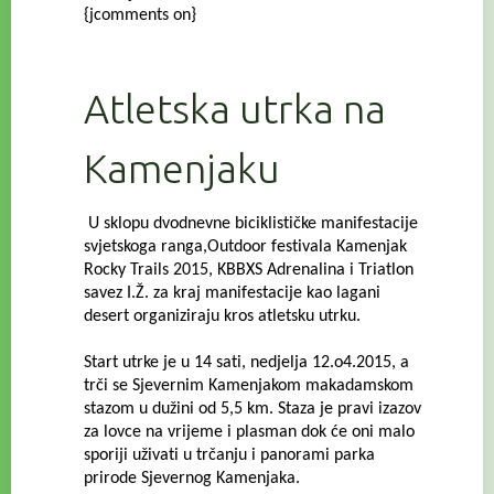
{jcomments on}
Atletska utrka na
Kamenjaku
U sklopu dvodnevne biciklističke manifestacije
svjetskoga ranga,Outdoor festivala Kamenjak
Rocky Trails 2015, KBBXS Adrenalina i Triatlon
savez I.Ž. za kraj manifestacije kao lagani
desert organiziraju kros atletsku utrku.
Start utrke je u 14 sati, nedjelja 12.o4.2015, a
trči se Sjevernim Kamenjakom makadamskom
stazom u dužini od 5,5 km.
Staza je pravi izazov
za lovce na vrijeme i plasman dok će oni malo
sporiji uživati u trčanju i panorami parka
prirode Sjevernog Kamenjaka.