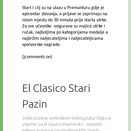
Start i cilj su na ulazu u Premanturu gdje je
epicentar zbivanja, a prijave se zaprimaju na
istom mjestu do 30 minuta prije starta utrke.
Za sve učesnike osigurane su majice utrke i
ručak, najboljima po kategorijama medalje a
najbržim natjecateljima i natjecateljicama
sponzorske nagrade.
{jcomments on}
El Clasico Stari
Pazin
Veliki pozdrav svekolikom treking puku! Stiglo je
vrijeme i za el clasico Kvarnersko - Istarskih
treking avantura! Ovogodišnja KITA "među