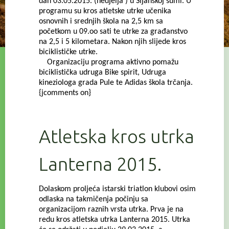
dan 03.05.2015. (nedjelja ) u Šijanskoj šumi. U
programu su kros atletske utrke učenika
osnovnih i srednjih škola na 2,5 km sa
početkom u 09.oo sati te utrke za građanstvo
na 2,5 i 5 kilometara. Nakon njih slijede kros
biciklističke utrke.
Organizaciju programa aktivno pomažu
biciklistička udruga Bike spirit, Udruga
kineziologa grada Pule te Adidas škola trčanja.
{jcomments on}
Atletska kros utrka
Lanterna 2015.
Dolaskom proljeća istarski triatlon klubovi osim
odlaska na takmičenja počinju sa
organizacijom raznih vrsta utrka. Prva je na
redu kros atletska utrka Lanterna 2015. Utrka