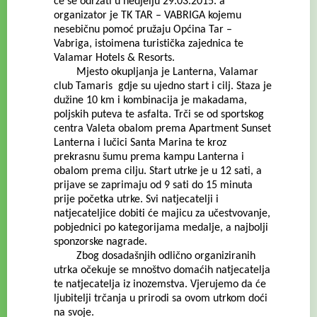
će se održati u nedjelju 29.03.2015. a
organizator je TK TAR – VABRIGA kojemu
nesebičnu pomoć pružaju Općina Tar –
Vabriga, istoimena turistička zajednica te
Valamar Hotels & Resorts.
Mjesto okupljanja je Lanterna, Valamar
club Tamaris gdje su ujedno start i cilj. Staza je
dužine 10 km i kombinacija je makadama,
poljskih puteva te asfalta. Trči se od sportskog
centra Valeta obalom prema Apartment Sunset
Lanterna i lučici Santa Marina te kroz
prekrasnu šumu prema kampu Lanterna i
obalom prema cilju. Start utrke je u 12 sati, a
prijave se zaprimaju od 9 sati do 15 minuta
prije početka utrke. Svi natjecatelji i
natjecateljice dobiti će majicu za učestvovanje,
pobjednici po kategorijama medalje, a najbolji
sponzorske nagrade.
Zbog dosadašnjih odlično organiziranih
utrka očekuje se mnoštvo domaćih natjecatelja
te natjecatelja iz inozemstva. Vjerujemo da će
ljubitelji trčanja u prirodi sa ovom utrkom doći
na svoje.