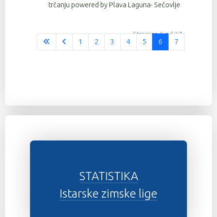
trčanju powered by Plava Laguna- Sečovlje
Stranica 6 od 37
1
2
3
4
5
6
7
8
9
STATISTIKA
Istarske zimske lige