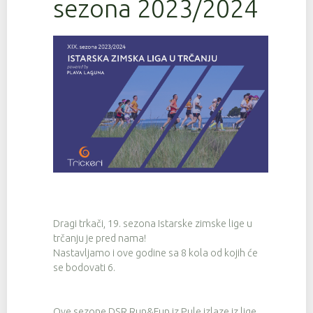
sezona 2023/2024
Dragi trkači, 19. sezona Istarske zimske lige u
trčanju je pred nama!
Nastavljamo i ove godine sa 8 kola od kojih će
se bodovati 6.
Ove sezone DSR Run&Fun iz Pule izlaze iz lige,