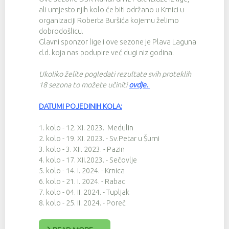
ali umjesto njih kolo će biti održano u Krnici u
organizaciji Roberta Buršića kojemu želimo
dobrodošlicu.
Glavni sponzor lige i ove sezone je Plava Laguna
d.d. koja nas podupire već dugi niz godina.
Ukoliko želite pogledati rezultate svih proteklih
18 sezona to možete učiniti
ovdje
.
DATUMI POJEDINIH KOLA:
1. kolo - 12. XI. 2023. Medulin
2. kolo - 19. XI. 2023. - Sv.Petar u Šumi
3. kolo - 3. XII. 2023. - Pazin
4. kolo - 17. XII.2023. - Sečovlje
5. kolo - 14. I. 2024. - Krnica
6. kolo - 21. I. 2024. - Rabac
7. kolo - 04. II. 2024. - Tupljak
8. kolo - 25. II. 2024. - Poreč