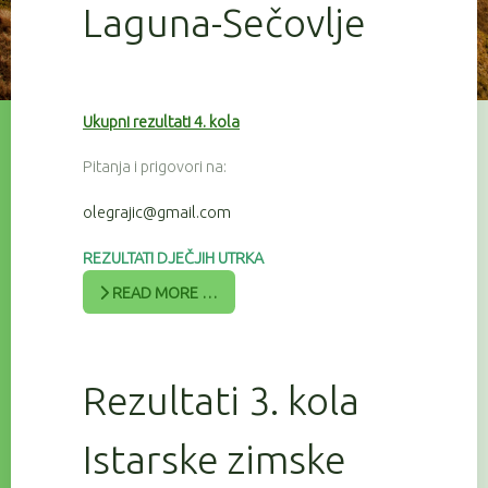
Laguna-Sečovlje
Ukupni rezultati 4. kola
Pitanja i prigovori na:
olegrajic@gmail.com
REZULTATI DJEČJIH UTRKA
READ MORE …
Rezultati 3. kola
Istarske zimske