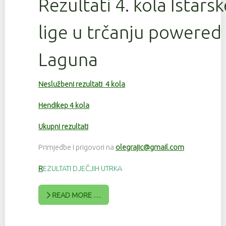
Rezultati 4. kola Istars
lige u trčanju powered
Laguna
Neslužbeni rezultati 4 kola
Hendikep 4 kola
Ukupni rezultati
Primjedbe i prigovori na
olegrajic@gmail.com
R
EZULTATI DJEČJIH UTRKA
READ MORE …