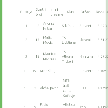
Startni
Ime i
Pozicija
Klub
Država
Rezulta
broj
prezime
Andraz
1
2
Srk Puls
Slovenija
3:49:3
Hribar
Matic
TK
2
17
slovenia
3:51:2
Modic
Ljubljana
TK
Mauricio
3
18
Albona
Hrvatska
4:07:5
Krizmanic
Trickeri
4
19
Miha Škulj
Slovenija
4:10:4
MTB
trail
5
5
Aleš Rijavec
SLO
4:17:0
center
Kočevje
Fabio
Atletica
6
9
Italy
4:33:4