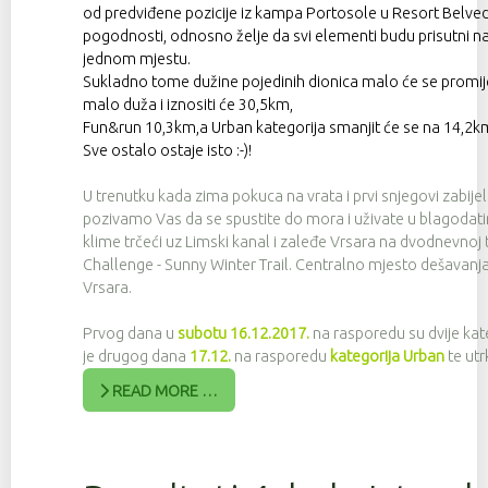
od predviđene pozicije iz kampa Portosole u Resort Belved
pogodnosti, odnosno želje da svi elementi budu prisutni n
jednom mjestu.
Sukladno tome dužine pojedinih dionica malo će se promijen
malo duža i iznositi će 30,5km,
Fun&run 10,3km,a Urban kategorija smanjit će se na 14,2k
Sve ostalo ostaje isto :-)!
U trenutku kada zima pokuca na vrata i prvi snjegovi zabije
pozivamo Vas da se spustite do mora i uživate u blagoda
klime trčeći uz Limski kanal i zaleđe Vrsara na dvodnevnoj 
Challenge - Sunny Winter Trail. Centralno mjesto dešavanja
Vrsara.
Prvog dana u
subotu 16.12.2017.
na rasporedu su dvije kate
je drugog dana
17.12.
na rasporedu
kategorija Urban
te utr
READ MORE …