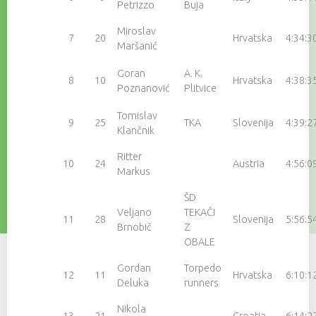
Petrizzo
Buja
Miroslav
7
20
Hrvatska
4:34:3
Maršanić
Goran
A. K.
8
10
Hrvatska
4:38:3
Poznanović
Plitvice
Tomislav
9
25
TKA
Slovenija
4:39:2
Klančnik
Ritter
10
24
Austria
4:56:0
Markus
ŠD
Veljano
TEKAČI
11
28
Slovenija
5:56:5
Brnobič
Z
OBALE
Gordan
Torpedo
12
11
Hrvatska
6:10:1
Deluka
runners
Nikola
13
21
Croatia
6:14:2