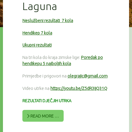
Laguna
Neslužbeni rezultati 7 kola
Hendikep 7 kola
Ukupni rezultati
Na tri kola do kraja zimske lige:
Poredak po
hendikepu 5 najboljih kola
Primjedbe i prigovori na
olegrajic@gmail.com
Video utrke na
https://youtu.be/Z5dR3IjQ31Q
REZULTATI DJEČJIH UTRKA
READ MORE …