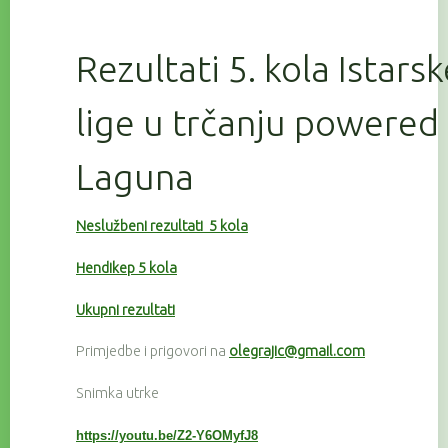
Rezultati 5. kola Istars
lige u trčanju powered
Laguna
Neslužbeni rezultati 5 kola
Hendikep 5 kola
Ukupni rezultati
Primjedbe i prigovori na
olegrajic@gmail.com
Snimka utrke
https://youtu.be/Z2-Y6OMyfJ8