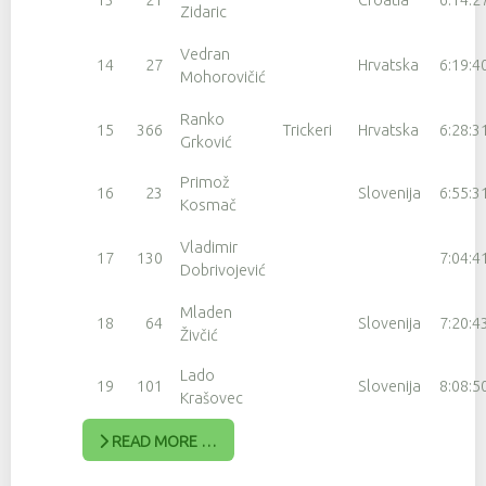
Zidaric
Vedran
14
27
Hrvatska
6:19:4
Mohorovičić
Ranko
15
366
Trickeri
Hrvatska
6:28:3
Grković
Primož
16
23
Slovenija
6:55:3
Kosmač
Vladimir
17
130
7:04:4
Dobrivojević
Mladen
18
64
Slovenija
7:20:4
Živčić
Lado
19
101
Slovenija
8:08:5
Krašovec
READ MORE …