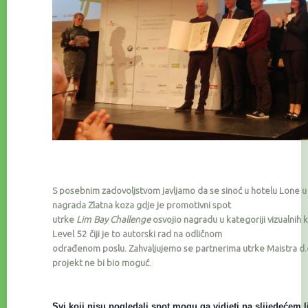
S posebnim zadovoljstvom javljamo da se sinoć u hotelu Lone u 
nagrada Zlatna koza gdje je promotivni spot
utrke
Lim Bay Challenge
osvojio nagradu u kategoriji vizualnih k
Level 52 čiji je to autorski rad na odličnom
odrađenom poslu. Zahvaljujemo se partnerima
utrke Maistra d.
projekt ne bi bio moguć.
Svi koji nisu pogledali spot mogu ga vidjeti na slijedećem l