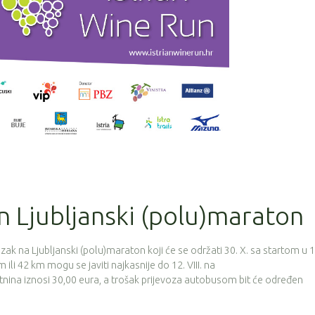
 Ljubljanski (polu)maraton
azak na Ljubljanski (polu)maraton koji će se održati 30. X. sa startom u 
m ili 42 km mogu se javiti najkasnije do 12. VIII. na
rtnina iznosi 30,00 eura, a trošak prijevoza autobusom bit će određen