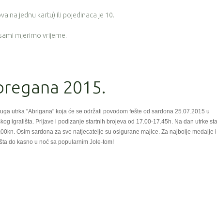
a na jednu kartu) ili pojedinaca je 10.
 sami mjerimo vrijeme.
Abregana 2015.
uga utrka "Abrigana" koja će se održati povodom fešte od sardona 25.07.2015 u
kog igrališta. Prijave i podizanje startnih brojeva od 17.00-17.45h. Na dan utrke st
0,00kn. Osim sardona za sve natjecatelje su osigurane majice. Za najbolje medalje i
fešta do kasno u noć sa popularnim Jole-tom!