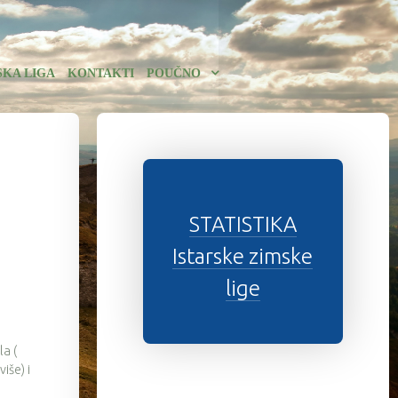
SKA LIGA
KONTAKTI
POUČNO
STATISTIKA
Istarske zimske
lige
la (
iše) i