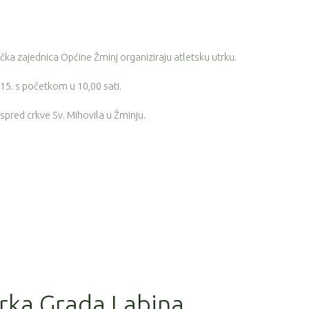
tička zajednica Općine Žminj organiziraju atletsku utrku.
15. s početkom u 10,00 sati.
 ispred crkve Sv. Mihovila u Žminju.
trka Grada Labina