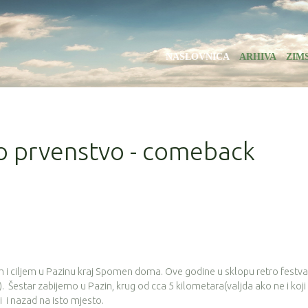
NASLOVNICA
ARHIVA
ZIM
ko prvenstvo - comeback
m i ciljem u Pazinu kraj Spomen doma. Ove godine u sklopu retro festva
. Šestar zabijemo u Pazin, krug od cca 5 kilometara(valjda ako ne i koji v
 i nazad na isto mjesto.