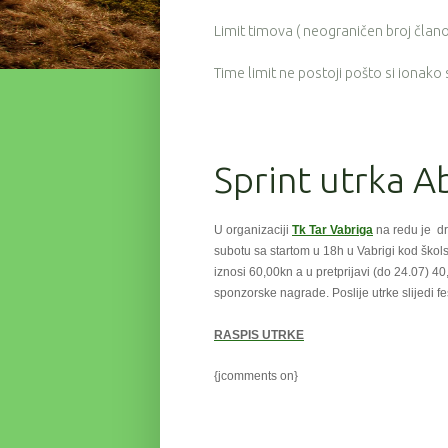
Limit timova ( neograničen broj članov
Time limit ne postoji pošto si ionako
Sprint utrka 
U organizaciji
Tk Tar Vabriga
na redu je dr
subotu
sa startom u 18h u Vabrigi kod škols
iznosi 60,00kn a u pretprijavi (do 24.07) 4
sponzorske nagrade. Poslije utrke slijedi 
RASPIS UTRKE
{jcomments on}