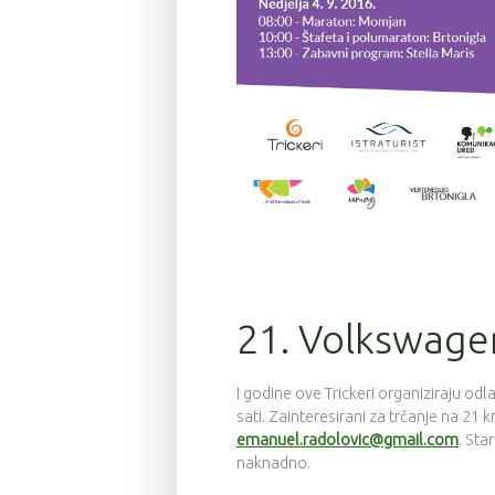
21. Volkswagen
I godine ove Trickeri organiziraju odl
sati. Zainteresirani za trčanje na 21 k
emanuel.radolovic@gmail.com
. Sta
naknadno.