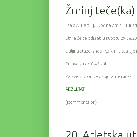
Žminj teče(ka)
I za ovu Bartulju Općina Žminj i Turis
Utrka će se održati u subotu 29.08.20
Duljina staze iznosi 7,3 km, a start je
Prijave su od 8,45 sati.
Za sve sudionike osiguran je ručak.
REZULTATI
{jcomments on}
20. Atletska u