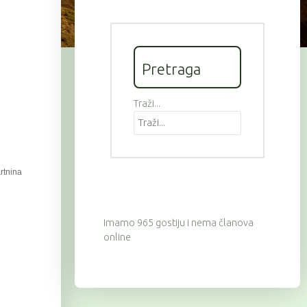
Pretraga
Traži...
artnina
Imamo 965 gostiju i nema članova
online