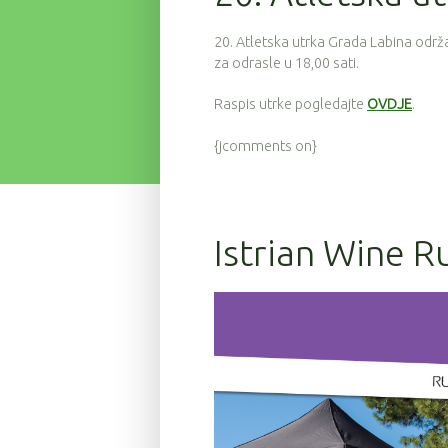
20. Atletska utrka Grada Labina održa
za odrasle u 18,00 sati.
Raspis utrke pogledajte
OVDJE
.
{jcomments on}
Istrian Wine R