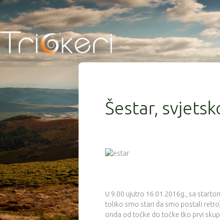
Šestar, svjets
U 9.00 ujutro 16.01.2016g., sa starto
toliko smo stari da smo postali retro)
onda od točke do točke tko prvi skupi