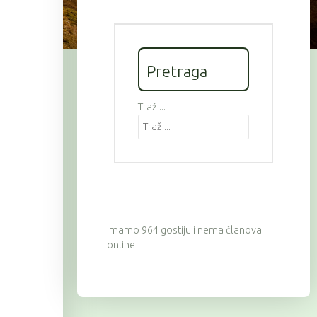
Pretraga
Traži...
Imamo 964 gostiju i nema članova
online