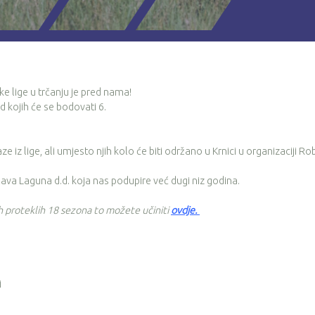
ke lige u trčanju je pred nama!
 kojih će se bodovati 6.
iz lige, ali umjesto njih kolo će biti održano u Krnici u organizaciji Ro
lava Laguna d.d. koja nas podupire već dugi niz godina.
ih proteklih 18 sezona to možete učiniti
ovdje
.
i