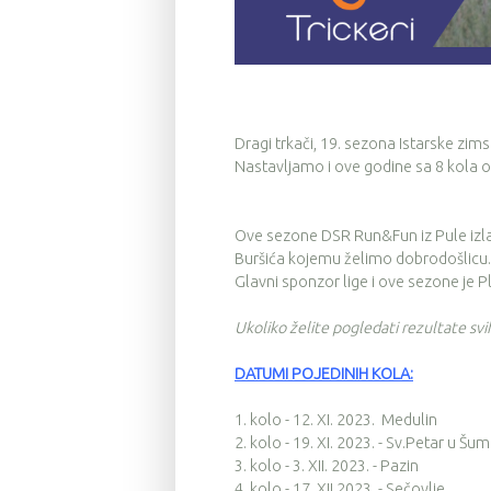
Dragi trkači, 19. sezona Istarske zims
Nastavljamo i ove godine sa 8 kola od
Ove sezone DSR Run&Fun iz Pule izlaze 
Buršića kojemu želimo dobrodošlicu.
Glavni sponzor lige i ove sezone je P
Ukoliko želite pogledati rezultate sv
DATUMI POJEDINIH KOLA:
1. kolo - 12. XI. 2023. Medulin
2. kolo - 19. XI. 2023. - Sv.Petar u Šum
3. kolo - 3. XII. 2023. - Pazin
4. kolo - 17. XII.2023. - Sečovlje