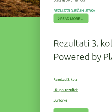
olegrajic@gmail.com
REZULTATI DJEČJIH UTRKA
READ MORE …
Rezultati 3. ko
Powered by Pl
Rezultati 3. kola
Ukupni rezultati
Juniorke