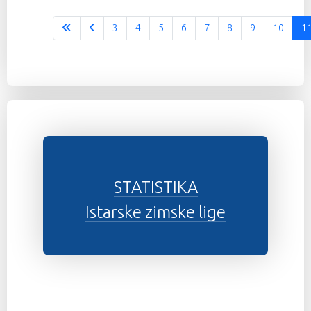
3
4
5
6
7
8
9
10
1
Stranica 11 od 12
STATISTIKA
Istarske zimske lige