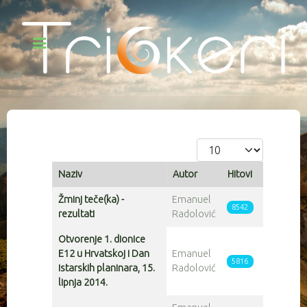
Prikaz #
Naziv
Autor
Hitovi
Articles
Žminj teče(ka) -
Emanuel
8542
rezultati
Radolović
Otvorenje 1. dionice
E12 u Hrvatskoj i Dan
Emanuel
5816
istarskih planinara, 15.
Radolović
lipnja 2014.