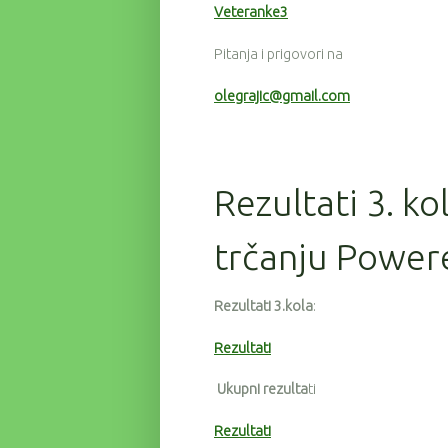
Veteranke3
Pitanja i prigovori na
olegrajic@gmail.com
Rezultati 3. ko
trčanju Power
Rezultati 3.kola
:
Rezultati
Ukupni rezulta
ti
Rezultati