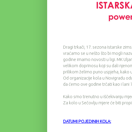
Dragi trkači, 17. sezona Istarske zims
vraćamo se u nešto što bi mogli nazv
godine imamo novosti u ligi. MK Uljan
velikom doprinosu koji su dali njen
prilikom želimo puno uspjeha, kako u o
Od organizacije kola u Novigradu odu
da ćemo ove godine trčati kao i lani 
Kako smo trenutno u iščekivanju mjer
Za kolo u Sečovlju mjere će biti pro
DATUMI POJEDINIH KOLA: