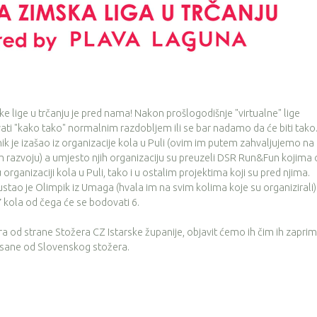
ke lige u trčanju je pred nama! Nakon prošlogodišnje "virtualne" lige
ati "kako tako" normalnim razdobljem ili se bar nadamo da će biti tako
ik je izašao iz organizacije kola u Puli (ovim im putem zahvaljujemo na
om razvoju) a umjesto njih organizaciju su preuzeli DSR Run&Fun kojim
rganizaciji kola u Puli, tako i u ostalim projektima koji su pred njima.
stao je Olimpik iz Umaga (hvala im na svim kolima koje su organizirali)
7 kola od čega će se bodovati 6.
a od strane Stožera CZ Istarske županije, objavit ćemo ih čim ih zapri
pisane od Slovenskog stožera.