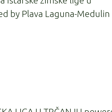
la Istarske zimske lige u
ed by Plava Laguna-Medulin
SKA LIGA U TRČANJU power