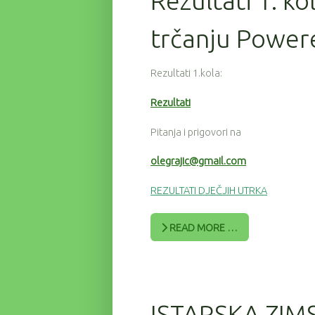
Rezultati 1. ko
trčanju Power
Rezultati 1.kola:
Rezultati
Pitanja i prigovori na
olegrajic@gmail.com
REZULTATI DJEČJIH UTRKA
READ MORE …
ISTARSKA ZIM